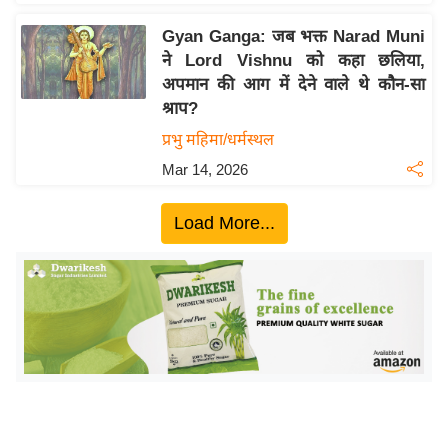
ख्सि
य
Gyan Ganga: जब भक्त Narad Muni
त
ने Lord Vishnu को कहा छलिया,
अपमान की आग में देने वाले थे कौन-सा
यं
श्राप?
ग
प्रभु महिमा/धर्मस्थल
इं
डि
Mar 14, 2026
या
Load More...
सा
हि
त्य
ज
ग
त
ऑ
टो
व