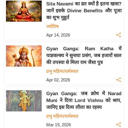
Sita Navami का व्रत क्यों है इतना खास?
इ
जानें इसके Divine Benefits और पूजा
म
का शुभ मुहूर्त
ई
ज्योतिष
-
Apr 14, 2026
पे
प
Gyan Ganga: Ram Katha में
र
याज्ञवल्क्य ने सुनाया प्रसंग, जब हजारों साल
मि
की तपस्या से मिला राम जैसा पुत्र
सा
प्रभु महिमा/धर्मस्थल
ल
Apr 02, 2026
बे
Gyan Ganga: जब क्रोध में Narad
मि
Muni ने दिया Lord Vishnu को श्राप,
सा
जानिए इस दिव्य लीला का रहस्य
ल
प्रभु महिमा/धर्मस्थल
श
Mar 19, 2026