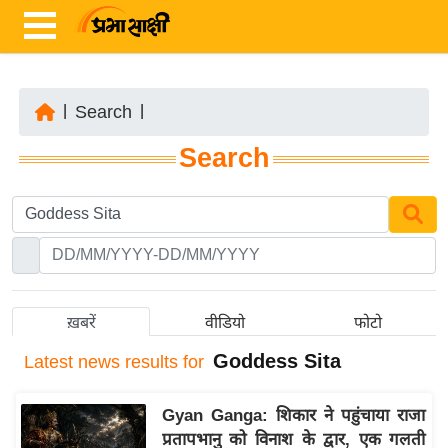
|
Search
|
ता
Search
ज़ा
ख
ब
र
रा
ष्ट्री
ख़बरें
वीडियो
फोटो
य
Goddess Sita
Latest
news results for
अं
त
Gyan Ganga: शिकार ने पहुंचाया राजा
र्रा
प्रतापभानु को विनाश के द्वार, एक गलती
ष्ट्री