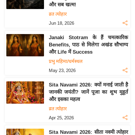
और सब खत्म!
य
व्रत त्योहार
बि
Jun 18, 2026
ज़
ने
Janaki Stotram के हैं चमत्कारिक
स
Benefits, पाठ से मिलेगा अखंड सौभाग्य
उ
और Life में Success
द्यो
प्रभु महिमा/धर्मस्थल
ग
May 23, 2026
ज
ग
Sita Navami 2026: क्यों मनाई जाती है
त
जानकी जयंती? जानें पूजा का शुभ मुहूर्त
वि
और इसका महत्व
शे
व्रत त्योहार
ष
Apr 25, 2026
ज्ञ
रा
Sita Navami 2026: सीता नवमी त्योहार