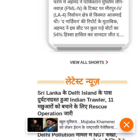
चरण में अहमद ने पाकिस्तान मुस्लिम लीग-
नवाज़ (PML-N) के टिकट पर मीरपुर-IV
(LA-4) निर्वाचन क्षेत्र से किस्मत आजमाई
थी। 'द गार्डियन' की रिपोर्ट के मुताबिक,
अहमद ने इस सीट पर कुल पड़े वोटों का
54% हिस्सा हासिल कर शानदार जीत दर्ज
की।
VIEW ALL SHORTS
लेटेस्ट न्यूज़
Sri Lanka के Delft Island के पास
दुर्घटनाग्रस्त हुआ Indian Trawler, 11
मछुआरों को बचाने के लिए Rescue
Operation जारी
बहुत मुश्किल...Mojtaba Khamenei
Aug 06, 2026 1:27PM
अंतर्राष्ट्रीय
को लेकर ईरान के राष्ट्रपति पेजेश्कियान
ने क्या बड़ा खुलासा किया?
Delhi Pollution मामले में NGT सख्त,