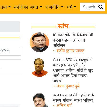
टाइल
मनोरंजन जगत
राजनीति
धर्म
स्तंभ
मिलावटखोरों के खिलाफ भी
करना पड़ेगा देशव्यापी
आंदोलन
~ संतोष कुमार पाठक
Article 370 पर बदजुबानी
कर रहे थे जरदारी और
ो
शहबाज शरीफ, मोदी ने खुद
आगे आकर दिया करारा
जवाब
~ नीरज कुमार दुबे
उन्नत बचपन की पहली शर्त-
स्वस्थ भोजन, स्वस्थ भविष्य
~ ललित गर्ग