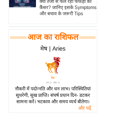
क्यों तेजी से फैल रहा फेफड़ों का
हॉलीवुड
कैंसर? जानिए इसके Symptoms
फिल्म समीक्षा
और बचाव के जरूरी Tips
Breaking
News
आज का राशिफल
लाइफस्टाइल
टेक्नॉलॉजी
मेष | Aries
ब्यूटी/फैशन
घरेलू नुस्खे
पर्यटन स्थल
फिटनेस मंत्रा
नौकरी में पदोन्नति और धन लाभ। परिस्थितियां
रिलेशनशिप
सुधरेगी, सुख प्राप्ति। संघर्ष प्रधान दिन- डटकर
सामना करें। भटकाव और समय व्यर्थ बीतेगा।
राजनीति
और पढ़ें
विश्लेषण
समसामयिक
मातृभूमि