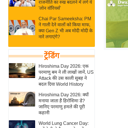
बजट
Hindi
राजनीति का रुख बदलने में लगे ये
'लोन वॉरियर्स'
खेल
News
क्रिकेट
Chai Par Sameeksha: PM
ने गाली देने वालों को किया माफ,
Hindi
IPL
क्या Gen Z भी अब मोदी मोदी के
Videos
2026
नारे लगाएंगे?
क्राइम
ई-पेपर
ट्रेंडिंग
मिसाल बेमिसाल
Hiroshima Day 2026: एक
शख्सियत
परमाणु बम ने ली लाखों जानें, US
Attack की उस काली सुबह ने
यंग इंडिया
बदल दिया World History
साहित्य जगत
Hiroshima Day 2026: क्यों
ऑटो वर्ल्ड
मनाया जाता है हिरोशिमा डे?
न्यूज ब्रीफ
जानिए परमाणु हमले की पूरी
कहानी
मनोरंजन जगत
बॉलीवुड
World Lung Cancer Day: