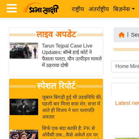
राष्ट्रीय
अंतर्राष्ट्रीय
बिज़नेस
Latest
ता
लाइव अपडेट
News
|
Se
ज़ा
in
Tarun Tejpal Case Live
ख
Updates: बॉम्बे हाई कोर्ट ने
Hindi
ब
फैसला पलटा, यौन उत्पीड़न मामले
र
में ठहराया दोषी
Hindi
राष्ट्रीय
News
स्पेशल रिपोर्ट
अंतर्राष्ट्रीय
Live
बिज़नेस
जुबान बिगड़ी हुई थी उदयनिधि की,
Latest
ne
उद्योग
पहली बार मिला सवा शेर, सत्ता में
Breaking
आते ही विजय ने धरा थलापति
जगत
News in
अवतार
विशेषज्ञ
Hindi
सिर्फ एक बंदा काफ़ी है: PK से
राय
ओवैसी तक...कैसे अकेले दम पर