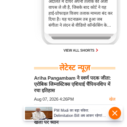
अदालत में दायर अपनी तलाक की अर्जी
वापस ले ली है, जिसके बाद कोर्ट ने यह
हाई-प्रोफाइल विजय तलाक मामला बंद कर
दिया है। यह घटनाक्रम तब हुआ जब
संगीता ने लंदन से वीडियो कॉन्फ्रेंसिंग के
ज़रिए सुनवाई में हिस्सा लिया, जबकि
मुख्यमंत्री विधानसभा सत्र के कारण
उपस्थित नहीं हो सके।
VIEW ALL SHORTS
लेटेस्ट न्यूज़
Ariha Pangambam ने स्वर्ण पदक जीता:
एरोबिक जिम्नास्टिक्स एशियाई चैंपियनशिप में
रचा इतिहास
Aug 07, 2026 4:26PM
खेल
Sahil Jadhav ने Shane Watson की
PM Modi का बड़ा संकेत:
Delimitation Bill अब आकर रहेगा!
किताब पढ़कर सीखा दबाव संभालना, एशियाई
NDA के पास पूरा संख्या बल
खेलों पर ध्यान