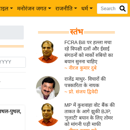
टाइल
मनोरंजन जगत
राजनीति
धर्म
स्तंभ
FCRA Bill पर हल्ला मचा
रहे विपक्षी दलों और ईसाई
संगठनों को मार्को रुबियो का
बयान सुनना चाहिए
~ नीरज कुमार दुबे
राजेंद्र माथुर- विचारों की
ो
पत्रकारिता के नायक
~ प्रो. संजय द्विवेदी
MP में कुशवाहा वोट बैंक की
उथल-पुथल,
ताकत के आगे झुकी BJP,
'गुलाटी' बयान के लिए तोमर
को मांगनी पड़ी माफी