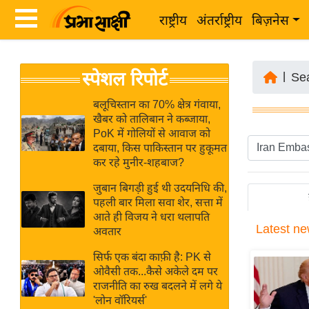
राष्ट्रीय
अंतर्राष्ट्रीय
बिज़नेस
Latest
ता
स्पेशल रिपोर्ट
News
|
Se
ज़ा
in
ख
बलूचिस्तान का 70% क्षेत्र गंवाया,
Hindi
खैबर को तालिबान ने कब्जाया,
ब
PoK में गोलियों से आवाज को
र
दबाया, किस पाकिस्तान पर हुकूमत
Hindi
कर रहे मुनीर-शहबाज?
राष्ट्रीय
News
अंतर्राष्ट्रीय
जुबान बिगड़ी हुई थी उदयनिधि की,
Live
पहली बार मिला सवा शेर, सत्ता में
बिज़नेस
आते ही विजय ने धरा थलापति
Latest
ne
उद्योग
अवतार
Breaking
जगत
News in
सिर्फ एक बंदा काफ़ी है: PK से
विशेषज्ञ
ओवैसी तक...कैसे अकेले दम पर
Hindi
राजनीति का रुख बदलने में लगे ये
राय
'लोन वॉरियर्स'