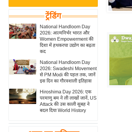
बजट
Hindi
खेल
News
ट्रेंडिंग
क्रिकेट
Hindi
National Handloom Day
IPL
2026: आत्मनिर्भर भारत और
Videos
2026
Women Empowerment की
क्राइम
दिशा में हथकरघा उद्योग का बढ़ता
कद
ई-पेपर
National Handloom Day
मिसाल बेमिसाल
2026: Swadeshi Movement
शख्सियत
से PM Modi की पहल तक, जानें
यंग इंडिया
इस दिन का गौरवशाली इतिहास
साहित्य जगत
Hiroshima Day 2026: एक
परमाणु बम ने ली लाखों जानें, US
ऑटो वर्ल्ड
Attack की उस काली सुबह ने
न्यूज ब्रीफ
बदल दिया World History
मनोरंजन जगत
बॉलीवुड