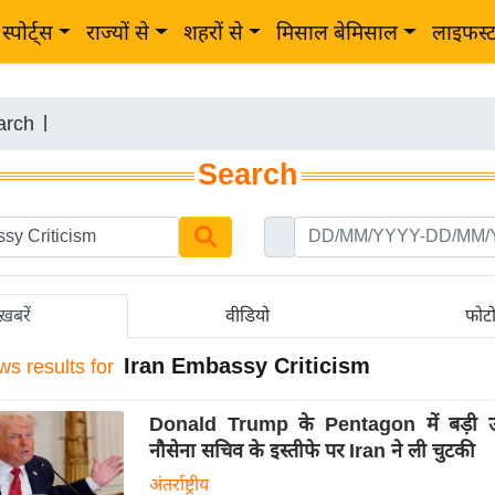
स्पोर्ट्स
राज्यों से
शहरों से
मिसाल बेमिसाल
लाइफस्
arch
|
Search
ख़बरें
वीडियो
फोट
Iran Embassy Criticism
ws results for
Donald Trump के Pentagon में बड़ी 
नौसेना सचिव के इस्तीफे पर Iran ने ली चुटकी
अंतर्राष्ट्रीय