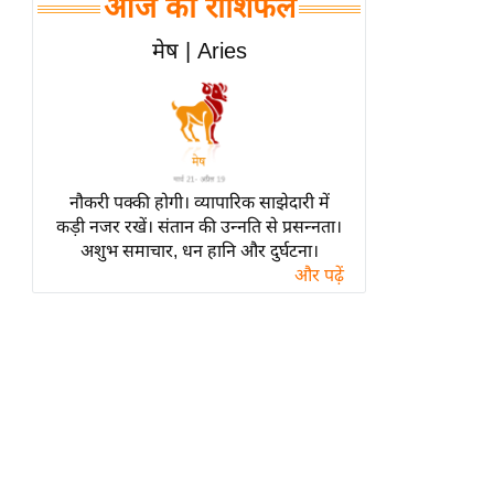
आज का राशिफल
हॉलीवुड
फिल्म समीक्षा
मेष | Aries
Breaking
News
लाइफस्टाइल
टेक्नॉलॉजी
नौकरी पक्की होगी। व्यापारिक साझेदारी में
ब्यूटी/फैशन
कड़ी नजर रखें। संतान की उन्नति से प्रसन्नता।
घरेलू नुस्खे
अशुभ समाचार, धन हानि और दुर्घटना।
और पढ़ें
पर्यटन स्थल
फिटनेस मंत्रा
रिलेशनशिप
राजनीति
विश्लेषण
समसामयिक
मातृभूमि