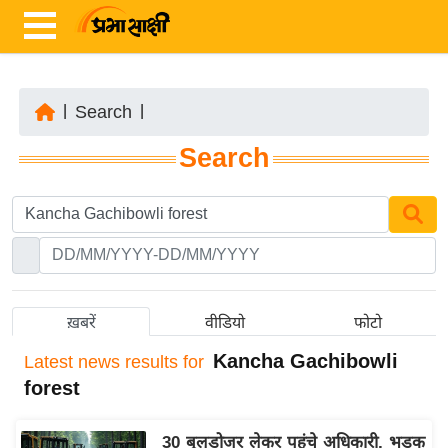
|
Search
|
ता
Search
ज़ा
ख
ब
र
रा
ष्ट्री
ख़बरें
वीडियो
फोटो
य
Kancha Gachibowli
Latest
news results for
अं
forest
त
र्रा
30 बुलडोजर लेकर पहुंचे अधिकारी, भड़क
ष्ट्री