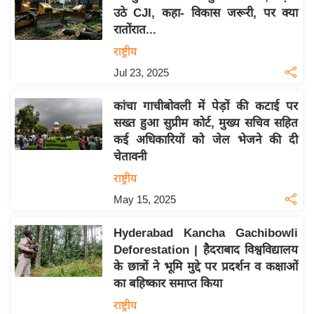
उठे CJI, कहा- विकास जरूरी, पर क्‍या
य
रातोंरात...
बि
राष्ट्रीय
ज़
Jul 23, 2025
ने
स
कांचा गाचीबोवली में पेड़ों की कटाई पर
उ
सख्त हुआ सुप्रीम कोर्ट, मुख्य सचिव सहित
द्यो
कई अधिकारियों को जेल भेजने की दी
ग
चेतावनी
ज
राष्ट्रीय
ग
May 15, 2025
त
वि
Hyderabad Kancha Gachibowli
शे
Deforestation | हैदराबाद विश्वविद्यालय
ष
के छात्रों ने भूमि मुद्दे पर प्रदर्शन व कक्षाओं
ज्ञ
का बहिष्कार समाप्त किया
रा
राष्ट्रीय