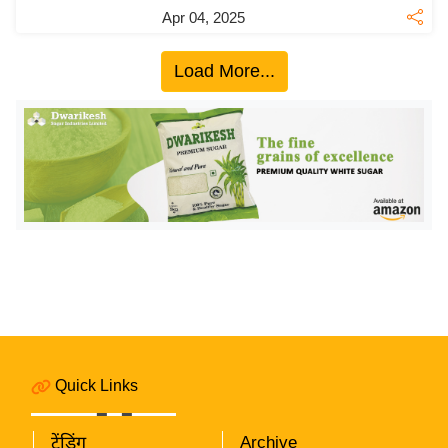
य
Apr 04, 2025
ब
ज
Load More...
ट
खे
ल
क्रि
के
ट
I
P
L
2
0
Quick Links
2
6
ट्रेंडिंग
Archive
क्रा