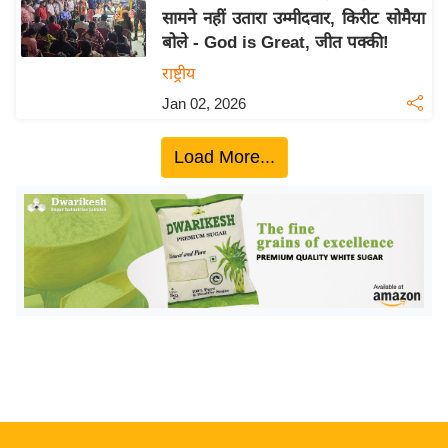
सामने नहीं उतारा उम्मीदवार, किरीट सोमैया
य
बोले - God is Great, जीत पक्की!
बि
राष्ट्रीय
ज़
Jan 02, 2026
ने
स
Load More...
उ
द्यो
ग
ज
ग
त
वि
शे
ष
ज्ञ
रा