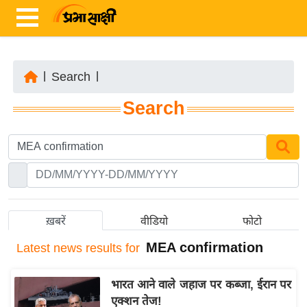
|
Search
|
ता
Search
ज़ा
ख
ब
र
रा
ष्ट्री
ख़बरें
वीडियो
फोटो
य
MEA confirmation
Latest
news results for
अं
त
भारत आने वाले जहाज पर कब्जा, ईरान पर
र्रा
एक्शन तेज!
ष्ट्री