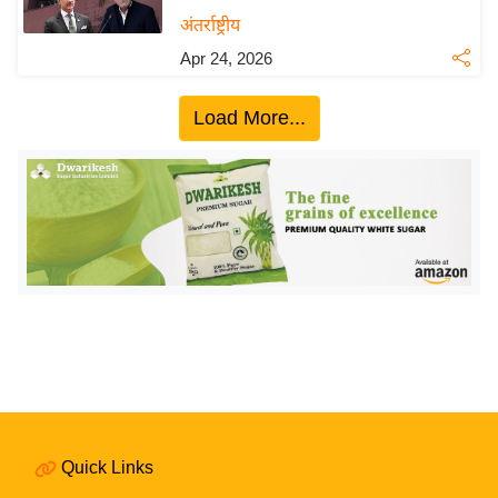
य
अंतर्राष्ट्रीय
बि
Apr 24, 2026
ज़
ने
Load More...
स
उ
द्यो
ग
ज
ग
त
वि
शे
ष
ज्ञ
Quick Links
रा