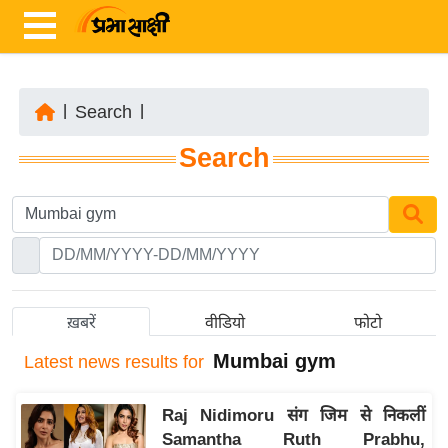
|
Search
|
ता
Search
ज़ा
ख
ब
र
रा
ष्ट्री
ख़बरें
वीडियो
फोटो
य
Mumbai gym
Latest
news results for
अं
त
Raj Nidimoru संग जिम से निकलीं
र्रा
Samantha Ruth Prabhu,
ष्ट्री