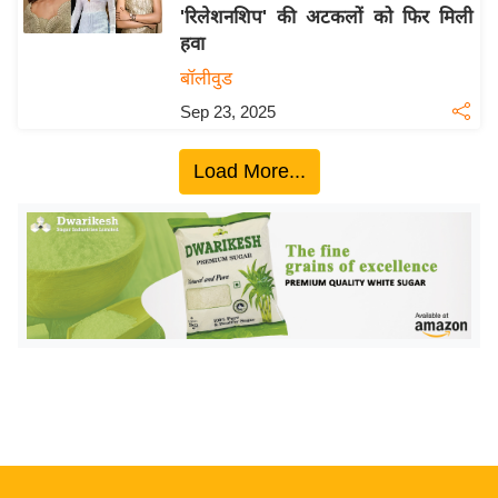
'रिलेशनशिप' की अटकलों को फिर मिली
य
हवा
बि
बॉलीवुड
ज़
Sep 23, 2025
ने
स
Load More...
उ
द्यो
ग
ज
ग
त
वि
शे
ष
ज्ञ
रा