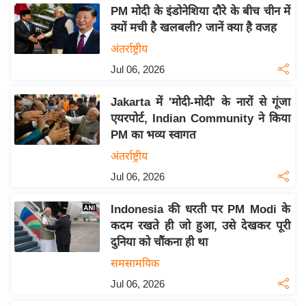
PM मोदी के इंडोनेशिया दौरे के बीच चीन में
इ
क्यों मची है खलबली? जानें क्या है वजह
म
अंतर्राष्ट्रीय
ई
Jul 06, 2026
-
पे
Jakarta में 'मोदी-मोदी' के नारों से गूंजा
प
एयरपोर्ट, Indian Community ने किया
र
PM का भव्य स्वागत
मि
अंतर्राष्ट्रीय
सा
Jul 06, 2026
ल
Indonesia की धरती पर PM Modi के
बे
कदम रखते ही जो हुआ, उसे देखकर पूरी
मि
दुनिया को चौंकना ही था
सा
समसामयिक
ल
Jul 06, 2026
श