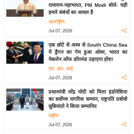
य
रामायण-महाभारत, PM Modi बोले- यही
ब
हमारे संबंधों का आधार है
ज
अंतर्राष्ट्रीय
ट
Jul 07, 2026
खे
ल
एक छोटे से अस्त्र से South China Sea
में ड्रैगन का गेम हुआ ओवर, भारत का
क्रि
नेकलेन ऑफ डॉयमंड उड़ाएगा होश!
के
ट
एम. आर. आई
I
Jul 07, 2026
P
प्रधानमंत्री नरेंद्र मोदी को मिला इंडोनेशिया
L
का सर्वोच्च नागरिक सम्मान, राष्ट्रपति प्रबोवो
2
सुबियांतो ने किया सम्मानित
0
राष्ट्रीय
2
6
Jul 07, 2026
क्रा