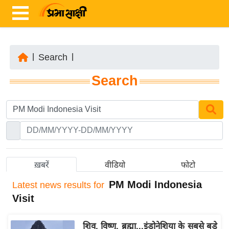
|
Search
|
ता
Search
ज़ा
ख
ब
र
रा
ष्ट्री
ख़बरें
वीडियो
फोटो
य
PM Modi Indonesia
Latest
news results for
अं
Visit
त
र्रा
शिव, विष्णु, ब्रह्मा...इंडोनेशिया के सबसे बड़े
ष्ट्री