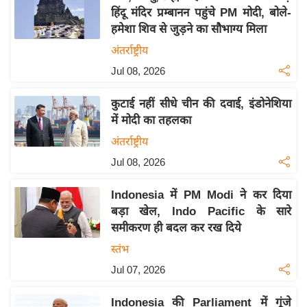
हिंदू मंदिर प्रम्बानन पहुंचे PM मोदी, बोले-
य
हमेशा शिव से जुड़ने का सौभाग्य मिला
बि
अंतर्राष्ट्रीय
ज़
Jul 08, 2026
ने
स
कुटाई नहीं सीधे चीन की दवाई, इंडोनेशिया
उ
में मोदी का तहलका
द्यो
अंतर्राष्ट्रीय
ग
Jul 08, 2026
ज
ग
Indonesia में PM Modi ने कर दिया
त
बड़ा खेल, Indo Pacific के सारे
वि
समीकरण ही बदल कर रख दिये
शे
स्तंभ
ष
Jul 07, 2026
ज्ञ
रा
Indonesia की Parliament में गूंजे