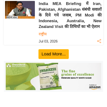
ख्सि
India MEA Briefing में Iran,
य
Pakistan, Afghanistan संबंधी सवालों
त
के दिये गये जवाब, PM Modi की
Indonesia, Australia, New
यं
Zealand Visit की तिथियों का भी ऐलान
ग
इं
राष्ट्रीय
डि
Jul 03, 2026
या
सा
Load More...
हि
त्य
ज
ग
त
ऑ
टो
व