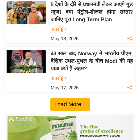
य
5 देशों के दौरे से प्रधानमंत्री लेकर आएंगे गुड
ब
न्यूज! क्या पेट्रोल-डीजल होगा सस्ता?
ज
जानिए पूरा Long-Term Plan
ट
अंतर्राष्ट्रीय
खे
May 18, 2026
ल
43 साल बाद Norway में भारतीय पीएम,
क्रि
वैश्विक उथल-पुथल के बीच Modi की यह
के
यात्रा क्यों है अहम?
ट
अंतर्राष्ट्रीय
I
May 17, 2026
P
L
Load More...
2
0
2
6
क्रा