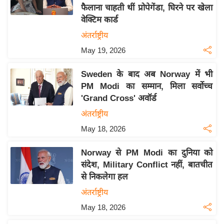
फैलाना चाहती थीं प्रोपेगेंडा, घिरने पर खेला
य
वेक्टिम कार्ड
बि
अंतर्राष्ट्रीय
ज़
May 19, 2026
ने
स
Sweden के बाद अब Norway में भी
उ
PM Modi का सम्मान, मिला सर्वोच्च
द्यो
'Grand Cross' अवॉर्ड
ग
अंतर्राष्ट्रीय
ज
May 18, 2026
ग
त
Norway से PM Modi का दुनिया को
वि
संदेश, Military Conflict नहीं, बातचीत
शे
से निकलेगा हल
ष
अंतर्राष्ट्रीय
ज्ञ
May 18, 2026
रा