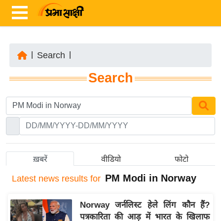
|
Search
|
ता
Search
ज़ा
ख
ब
र
रा
ष्ट्री
ख़बरें
वीडियो
फोटो
य
PM Modi in Norway
Latest
news results for
अं
त
Norway जर्नलिस्ट हेले लिंग कौन हैं?
र्रा
पत्रकारिता की आड़ में भारत के खिलाफ
ष्ट्री