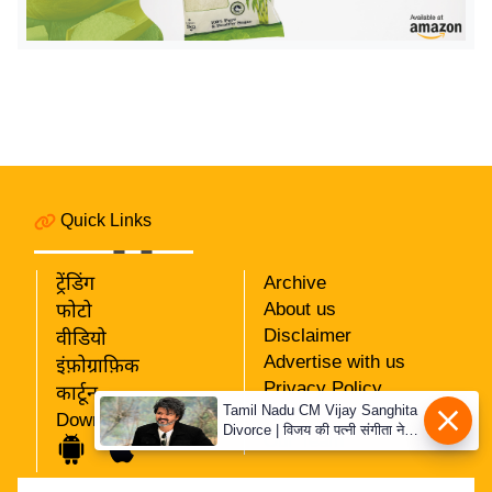
इ
म
ई
-
पे
प
र
Quick Links
मि
सा
ट्रेंडिंग
Archive
ल
About us
फोटो
Disclaimer
वीडियो
बे
Advertise with us
इंफ़ोग्राफ़िक
मि
Privacy Policy
कार्टून
सा
Tamil Nadu CM Vijay Sanghita
RSS
Download App
Divorce | विजय की पत्नी संगीता ने
ल
Our Team
वापस ली तलाक की अर्जी, कोर्ट ने
श
मामले को किया निपटाया