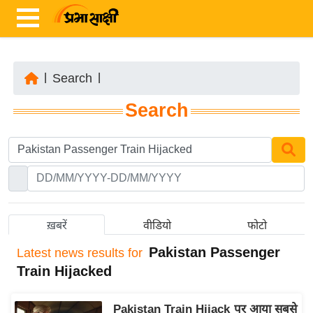
|
Search
|
ता
Search
ज़ा
ख
ब
र
रा
ष्ट्री
ख़बरें
वीडियो
फोटो
य
Pakistan Passenger
Latest
news results for
अं
Train Hijacked
त
र्रा
Pakistan Train Hijack पर आया सबसे
ष्ट्री