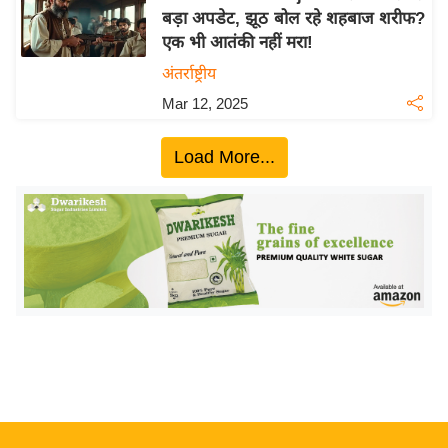
बड़ा अपडेट, झूठ बोल रहे शहबाज शरीफ?
य
एक भी आतंकी नहीं मरा!
बि
अंतर्राष्ट्रीय
ज़
Mar 12, 2025
ने
स
Load More...
उ
द्यो
ग
ज
ग
त
वि
शे
ष
ज्ञ
रा