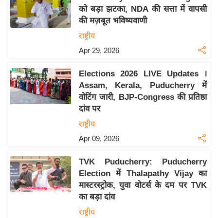
को बड़ा झटका, NDA की सत्ता में वापसी
य
की मज़बूत भविष्यवाणी
बि
राष्ट्रीय
ज़
Apr 29, 2026
ने
स
Elections 2026 LIVE Updates ।
उ
Assam, Kerala, Puducherry में
द्यो
वोटिंग जारी, BJP-Congress की प्रतिष्ठा
ग
दांव पर
ज
राष्ट्रीय
ग
Apr 09, 2026
त
वि
TVK Puducherry: Puducherry
शे
Election में Thalapathy Vijay का
ष
मास्टरस्ट्रोक, युवा वोटर्स के दम पर TVK
ज्ञ
का बड़ा दांव
रा
राष्ट्रीय