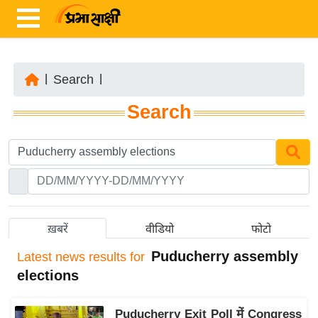
|
Search
|
ता
Search
ज़ा
ख
ब
र
रा
ष्ट्री
ख़बरें
वीडियो
फोटो
य
Puducherry assembly
Latest
news results for
अं
elections
त
र्रा
Puducherry Exit Poll में Congress
ष्ट्री