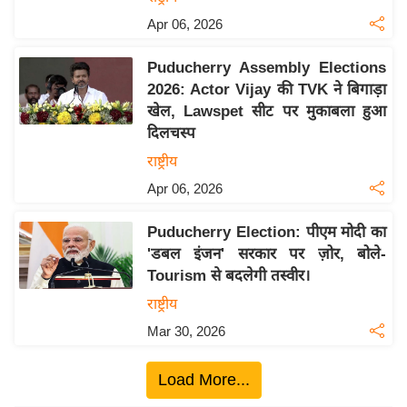
ख्सि
Apr 06, 2026
य
त
Puducherry Assembly Elections
यं
2026: Actor Vijay की TVK ने बिगाड़ा
ग
खेल, Lawspet सीट पर मुकाबला हुआ
इं
दिलचस्प
डि
राष्ट्रीय
या
Apr 06, 2026
सा
हि
Puducherry Election: पीएम मोदी का
त्य
'डबल इंजन' सरकार पर ज़ोर, बोले-
ज
Tourism से बदलेगी तस्वीर।
ग
राष्ट्रीय
त
Mar 30, 2026
ऑ
टो
Load More...
व