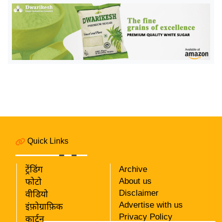
र्ल्ड
न्यू
ज
ब्री
फ
म
नो
रं
ज
न
Quick Links
ज
ग
त
ट्रेंडिंग
Archive
About us
फोटो
बॉ
Disclaimer
वीडियो
ली
Advertise with us
इंफ़ोग्राफ़िक
वु
Privacy Policy
कार्टून