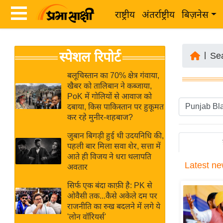
राष्ट्रीय
अंतर्राष्ट्रीय
बिज़नेस
Latest
ता
स्पेशल रिपोर्ट
News
|
Se
ज़ा
in
ख
बलूचिस्तान का 70% क्षेत्र गंवाया,
Hindi
खैबर को तालिबान ने कब्जाया,
ब
PoK में गोलियों से आवाज को
र
दबाया, किस पाकिस्तान पर हुकूमत
Hindi
कर रहे मुनीर-शहबाज?
राष्ट्रीय
News
अंतर्राष्ट्रीय
जुबान बिगड़ी हुई थी उदयनिधि की,
Live
पहली बार मिला सवा शेर, सत्ता में
बिज़नेस
आते ही विजय ने धरा थलापति
Latest
ne
उद्योग
अवतार
Breaking
जगत
News in
सिर्फ एक बंदा काफ़ी है: PK से
विशेषज्ञ
ओवैसी तक...कैसे अकेले दम पर
Hindi
राजनीति का रुख बदलने में लगे ये
राय
'लोन वॉरियर्स'