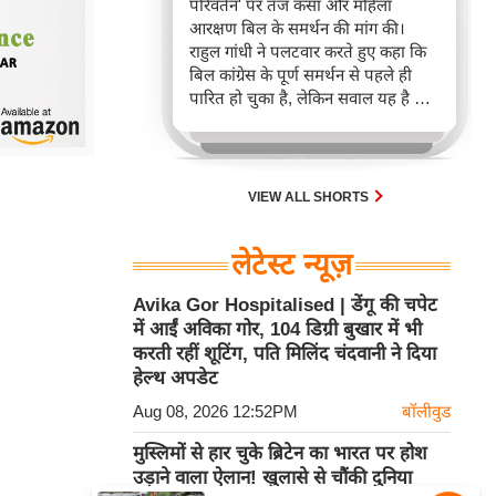
परिवर्तन' पर तंज कसा और महिला
आरक्षण बिल के समर्थन की मांग की।
राहुल गांधी ने पलटवार करते हुए कहा कि
बिल कांग्रेस के पूर्ण समर्थन से पहले ही
पारित हो चुका है, लेकिन सवाल यह है कि
तीन साल बाद भी इसे लागू क्यों नहीं किया
गया और बेवजह परिसीमन से क्यों जोड़ा
जा रहा है।
VIEW ALL SHORTS
लेटेस्ट न्यूज़
Avika Gor Hospitalised | डेंगू की चपेट
में आईं अविका गोर, 104 डिग्री बुखार में भी
करती रहीं शूटिंग, पति मिलिंद चंदवानी ने दिया
हेल्थ अपडेट
Aug 08, 2026 12:52PM
बॉलीवुड
मुस्लिमों से हार चुके ब्रिटेन का भारत पर होश
उड़ाने वाला ऐलान! खुलासे से चौंकी दुनिया