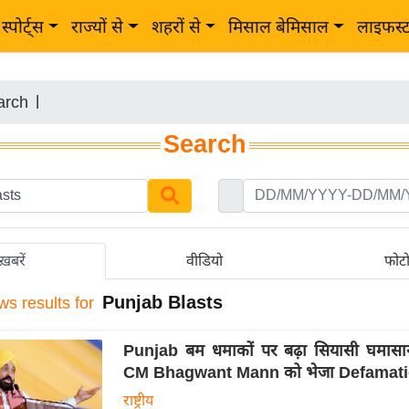
स्पोर्ट्स
राज्यों से
शहरों से
मिसाल बेमिसाल
लाइफस्
arch
|
Search
ख़बरें
वीडियो
फोट
Punjab Blasts
ws results for
Punjab बम धमाकों पर बढ़ा सियासी घमासा
CM Bhagwant Mann को भेजा Defamati
राष्ट्रीय