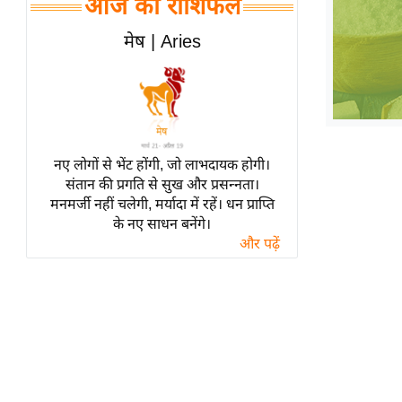
आज का राशिफल
हॉलीवुड
फिल्म समीक्षा
मेष | Aries
Breaking
News
लाइफस्टाइल
टेक्नॉलॉजी
नए लोगों से भेंट होंगी, जो लाभदायक होगी।
ब्यूटी/फैशन
संतान की प्रगति से सुख और प्रसन्नता।
घरेलू नुस्खे
मनमर्जी नहीं चलेगी, मर्यादा में रहें। धन प्राप्ति
के नए साधन बनेंगे।
पर्यटन स्थल
और पढ़ें
फिटनेस मंत्रा
रिलेशनशिप
राजनीति
विश्लेषण
समसामयिक
मातृभूमि