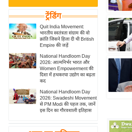
बजट
Hindi
खेल
News
ट्रेंडिंग
क्रिकेट
Hindi
Quit India Movement:
IPL
भारतीय स्वतंत्रता संग्राम की वो
Videos
2026
क्रांति जिसने हिला दी थी British
क्राइम
Empire की जड़ें
ई-पेपर
National Handloom Day
2026: आत्मनिर्भर भारत और
मिसाल बेमिसाल
Women Empowerment की
शख्सियत
दिशा में हथकरघा उद्योग का बढ़ता
यंग इंडिया
कद
साहित्य जगत
National Handloom Day
2026: Swadeshi Movement
ऑटो वर्ल्ड
से PM Modi की पहल तक, जानें
न्यूज ब्रीफ
इस दिन का गौरवशाली इतिहास
मनोरंजन जगत
बॉलीवुड