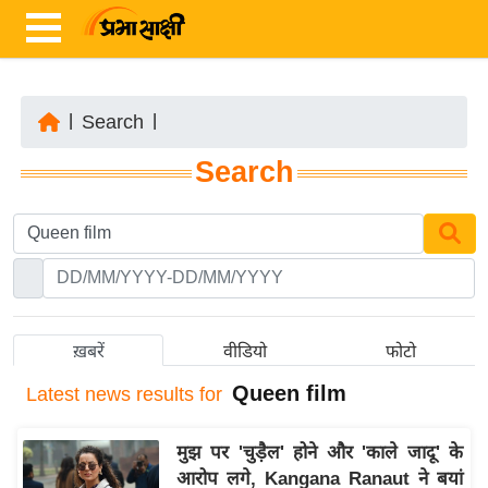
|
Search
|
ता
Search
ज़ा
ख
ब
र
रा
ष्ट्री
ख़बरें
वीडियो
फोटो
य
Queen film
Latest
news results for
अं
त
मुझ पर 'चुड़ैल' होने और 'काले जादू' के
र्रा
आरोप लगे, Kangana Ranaut ने बयां
ष्ट्री