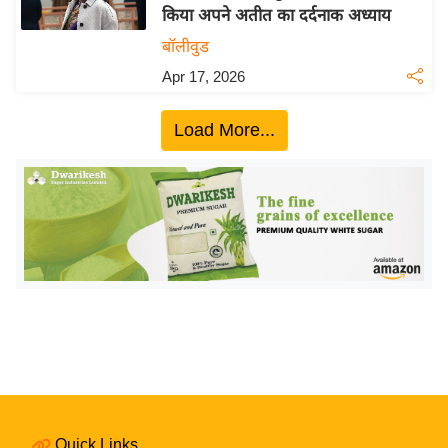
किया अपने अतीत का दर्दनाक अध्याय
य
बॉलीवुड
बि
Apr 17, 2026
ज़
ने
Load More...
स
उ
द्यो
ग
ज
ग
त
वि
शे
ष
ज्ञ
रा
Quick Links