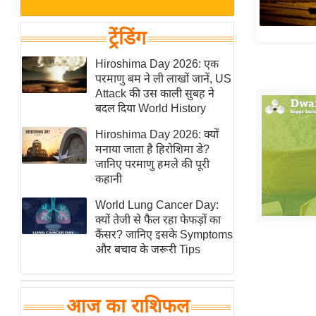
बजट
Hindi
खेल
News
ट्रेंडिंग
क्रिकेट
Hindi
Hiroshima Day 2026: एक
IPL
परमाणु बम ने ली लाखों जानें, US
Videos
2026
Attack की उस काली सुबह ने
क्राइम
बदल दिया World History
ई-पेपर
Hiroshima Day 2026: क्यों
मनाया जाता है हिरोशिमा डे?
मिसाल बेमिसाल
जानिए परमाणु हमले की पूरी
शख्सियत
कहानी
यंग इंडिया
World Lung Cancer Day:
साहित्य जगत
क्यों तेजी से फैल रहा फेफड़ों का
कैंसर? जानिए इसके Symptoms
ऑटो वर्ल्ड
और बचाव के जरूरी Tips
न्यूज ब्रीफ
मनोरंजन जगत
आज का राशिफल
बॉलीवुड