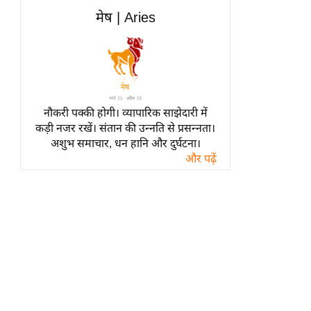
हॉलीवुड
मेष | Aries
फिल्म समीक्षा
Breaking
News
लाइफस्टाइल
नौकरी पक्की होगी। व्यापारिक साझेदारी में
टेक्नॉलॉजी
कड़ी नजर रखें। संतान की उन्नति से प्रसन्नता।
ब्यूटी/फैशन
अशुभ समाचार, धन हानि और दुर्घटना।
घरेलू नुस्खे
और पढ़ें
पर्यटन स्थल
फिटनेस मंत्रा
रिलेशनशिप
राजनीति
विश्लेषण
समसामयिक
मातृभूमि