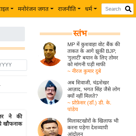
टाइल
मनोरंजन जगत
राजनीति
धर्म
स्तंभ
MP में कुशवाहा वोट बैंक की
ताकत के आगे झुकी BJP,
'गुलाटी' बयान के लिए तोमर
को मांगनी पड़ी माफी
~ नीरज कुमार दुबे
अब शिवाजी, चंद्रशेखर
ो
आज़ाद, भगत सिंह जैसे लोग
क्यों नहीं मिलते?
~ प्रोफ़ेसर (डॉ.) डी. के.
पांडेय
ेजर ने की
मिलावटखोरों के खिलाफ भी
ा ये खौफनाक
करना पड़ेगा देशव्यापी
आंदोलन