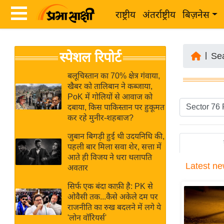
राष्ट्रीय
अंतर्राष्ट्रीय
बिज़नेस
Latest
ता
स्पेशल रिपोर्ट
News
|
Se
ज़ा
in
ख
बलूचिस्तान का 70% क्षेत्र गंवाया,
Hindi
खैबर को तालिबान ने कब्जाया,
ब
PoK में गोलियों से आवाज को
र
दबाया, किस पाकिस्तान पर हुकूमत
Hindi
कर रहे मुनीर-शहबाज?
राष्ट्रीय
News
अंतर्राष्ट्रीय
जुबान बिगड़ी हुई थी उदयनिधि की,
Live
पहली बार मिला सवा शेर, सत्ता में
बिज़नेस
आते ही विजय ने धरा थलापति
Latest
ne
उद्योग
अवतार
Breaking
जगत
News in
सिर्फ एक बंदा काफ़ी है: PK से
विशेषज्ञ
ओवैसी तक...कैसे अकेले दम पर
Hindi
राजनीति का रुख बदलने में लगे ये
राय
'लोन वॉरियर्स'