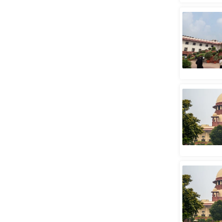
स्तंभ
एम.
आर.
आई.
चाय पर
समीक्षा
धर्म
ज्योतिष
प्रभु
महिमा/
धर्मस्थल
व्रत
त्योहार
राशिफल
विशेष