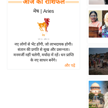
आज का राशिफल
हॉलीवुड
फिल्म समीक्षा
मेष | Aries
Breaking
News
लाइफस्टाइल
टेक्नॉलॉजी
नए लोगों से भेंट होंगी, जो लाभदायक होगी।
ब्यूटी/फैशन
संतान की प्रगति से सुख और प्रसन्नता।
घरेलू नुस्खे
मनमर्जी नहीं चलेगी, मर्यादा में रहें। धन प्राप्ति
के नए साधन बनेंगे।
पर्यटन स्थल
और पढ़ें
फिटनेस मंत्रा
रिलेशनशिप
राजनीति
विश्लेषण
समसामयिक
मातृभूमि