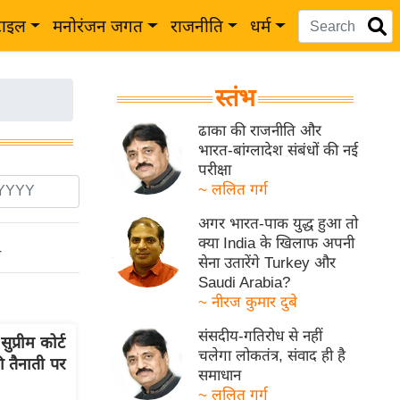
टाइल
मनोरंजन जगत
राजनीति
धर्म
स्तंभ
ढाका की राजनीति और
भारत-बांग्लादेश संबंधों की नई
परीक्षा
~ ललित गर्ग
अगर भारत-पाक युद्ध हुआ तो
क्या India के खिलाफ अपनी
ो
सेना उतारेंगे Turkey और
Saudi Arabia?
~ नीरज कुमार दुबे
संसदीय-गतिरोध से नहीं
्रीम कोर्ट
चलेगा लोकतंत्र, संवाद ही है
ी तैनाती पर
समाधान
~ ललित गर्ग