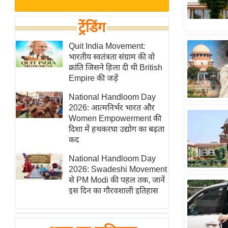
बजट
Hindi
खेल
News
ट्रेंडिंग
क्रिकेट
Hindi
Quit India Movement:
IPL
भारतीय स्वतंत्रता संग्राम की वो
Videos
2026
क्रांति जिसने हिला दी थी British
क्राइम
Empire की जड़ें
ई-पेपर
National Handloom Day
2026: आत्मनिर्भर भारत और
मिसाल बेमिसाल
Women Empowerment की
शख्सियत
दिशा में हथकरघा उद्योग का बढ़ता
यंग इंडिया
कद
साहित्य जगत
National Handloom Day
2026: Swadeshi Movement
ऑटो वर्ल्ड
से PM Modi की पहल तक, जानें
न्यूज ब्रीफ
इस दिन का गौरवशाली इतिहास
मनोरंजन जगत
बॉलीवुड