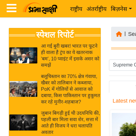
राष्ट्रीय
अंतर्राष्ट्रीय
बिज़नेस
Latest
ता
स्पेशल रिपोर्ट
News
|
Se
ज़ा
in
ख
आ गई बुरी खबर! भारत पर फूटने
Hindi
ही वाला है ट्रंप का ये खतरनाक
ब
'बम', 10 प्वाइंट में इसके असर को
र
समझें
Hindi
राष्ट्रीय
बलूचिस्तान का 70% क्षेत्र गंवाया,
News
अंतर्राष्ट्रीय
खैबर को तालिबान ने कब्जाया,
Live
PoK में गोलियों से आवाज को
बिज़नेस
दबाया, किस पाकिस्तान पर हुकूमत
Latest
ne
उद्योग
कर रहे मुनीर-शहबाज?
Breaking
जगत
News in
जुबान बिगड़ी हुई थी उदयनिधि की,
विशेषज्ञ
पहली बार मिला सवा शेर, सत्ता में
Hindi
आते ही विजय ने धरा थलापति
राय
अवतार