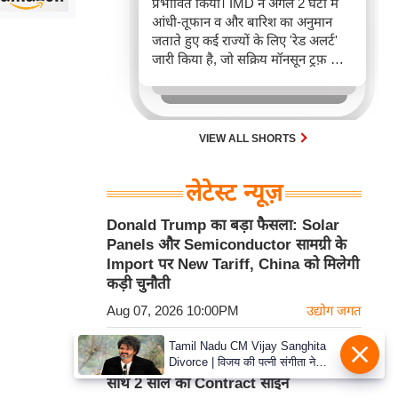
प्रभावित किया। IMD ने अगले 2 घंटों में
आंधी-तूफान व और बारिश का अनुमान
जताते हुए कई राज्यों के लिए 'रेड अलर्ट'
जारी किया है, जो सक्रिय मॉनसून ट्रफ़ और
चक्रवाती हवाओं के घेरे का परिणाम है,
जिससे यातायात बाधित होने के साथ-साथ
सफदरजंग अस्पताल में भी जलभराव की
स्थिति बनी।
VIEW ALL SHORTS
लेटेस्ट न्यूज़
Donald Trump का बड़ा फैसला: Solar
Panels और Semiconductor सामग्री के
Import पर New Tariff, China को मिलेगी
कड़ी चुनौती
Aug 07, 2026 10:00PM
उद्योग जगत
Liverpool का साथ छोड़ Mohamed
Tamil Nadu CM Vijay Sanghita
Divorce | विजय की पत्नी संगीता ने
Salah ने चुनी नई राह, Trabzonspor के
वापस ली तलाक की अर्जी, कोर्ट ने मामले
साथ 2 साल का Contract साइन
को किया निपटाया