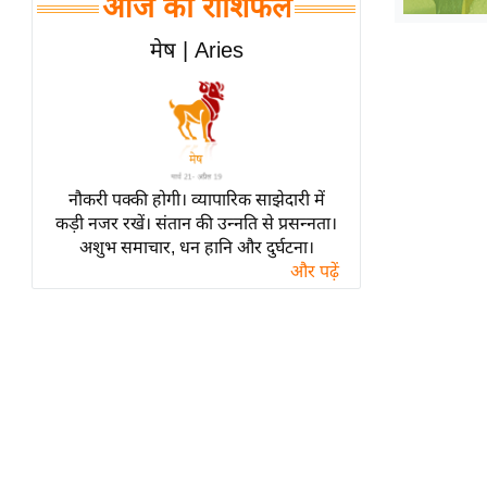
आज का राशिफल
हॉलीवुड
फिल्म समीक्षा
मेष | Aries
Breaking
News
लाइफस्टाइल
टेक्नॉलॉजी
नौकरी पक्की होगी। व्यापारिक साझेदारी में
ब्यूटी/फैशन
कड़ी नजर रखें। संतान की उन्नति से प्रसन्नता।
घरेलू नुस्खे
अशुभ समाचार, धन हानि और दुर्घटना।
और पढ़ें
पर्यटन स्थल
फिटनेस मंत्रा
रिलेशनशिप
राजनीति
विश्लेषण
समसामयिक
मातृभूमि