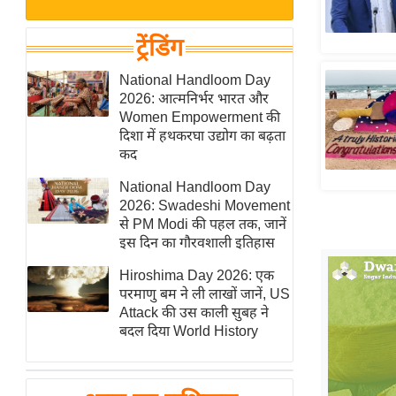
बजट
Hindi
खेल
News
ट्रेंडिंग
क्रिकेट
Hindi
National Handloom Day
IPL
2026: आत्मनिर्भर भारत और
Videos
2026
Women Empowerment की
क्राइम
दिशा में हथकरघा उद्योग का बढ़ता
कद
ई-पेपर
National Handloom Day
मिसाल बेमिसाल
2026: Swadeshi Movement
शख्सियत
से PM Modi की पहल तक, जानें
यंग इंडिया
इस दिन का गौरवशाली इतिहास
साहित्य जगत
Hiroshima Day 2026: एक
परमाणु बम ने ली लाखों जानें, US
ऑटो वर्ल्ड
Attack की उस काली सुबह ने
न्यूज ब्रीफ
बदल दिया World History
मनोरंजन जगत
बॉलीवुड