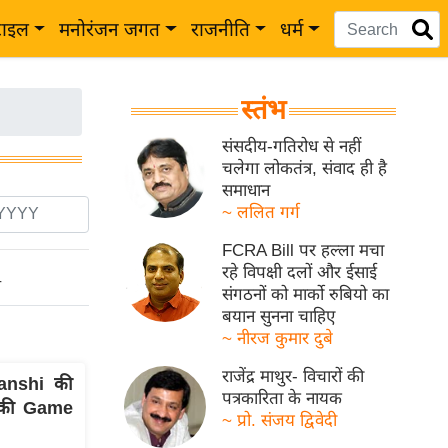
टाइल
मनोरंजन जगत
राजनीति
धर्म
स्तंभ
संसदीय-गतिरोध से नहीं
चलेगा लोकतंत्र, संवाद ही है
समाधान
~ ललित गर्ग
FCRA Bill पर हल्ला मचा
रहे विपक्षी दलों और ईसाई
ो
संगठनों को मार्को रुबियो का
बयान सुनना चाहिए
~ नीरज कुमार दुबे
राजेंद्र माथुर- विचारों की
anshi की
पत्रकारिता के नायक
ी की Game
~ प्रो. संजय द्विवेदी