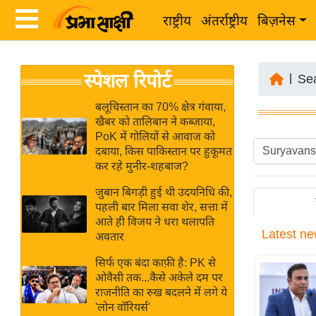
राष्ट्रीय
अंतर्राष्ट्रीय
बिज़नेस
Latest
ता
स्पेशल रिपोर्ट
News
|
Se
ज़ा
in
ख
बलूचिस्तान का 70% क्षेत्र गंवाया,
Hindi
खैबर को तालिबान ने कब्जाया,
ब
PoK में गोलियों से आवाज को
र
दबाया, किस पाकिस्तान पर हुकूमत
Hindi
कर रहे मुनीर-शहबाज?
राष्ट्रीय
News
अंतर्राष्ट्रीय
जुबान बिगड़ी हुई थी उदयनिधि की,
Live
पहली बार मिला सवा शेर, सत्ता में
बिज़नेस
आते ही विजय ने धरा थलापति
Latest
ne
उद्योग
अवतार
Breaking
जगत
News in
सिर्फ एक बंदा काफ़ी है: PK से
विशेषज्ञ
ओवैसी तक...कैसे अकेले दम पर
Hindi
राजनीति का रुख बदलने में लगे ये
राय
'लोन वॉरियर्स'