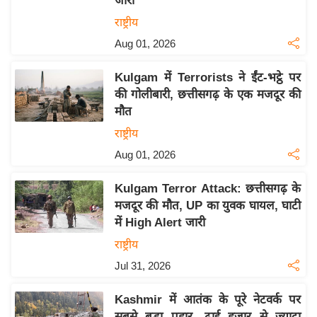
जारी
इ
राष्ट्रीय
म
Aug 01, 2026
ई
-
Kulgam में Terrorists ने ईंट-भट्ठे पर
पे
की गोलीबारी, छत्तीसगढ़ के एक मजदूर की
मौत
प
र
राष्ट्रीय
मि
Aug 01, 2026
सा
Kulgam Terror Attack: छत्तीसगढ़ के
ल
मजदूर की मौत, UP का युवक घायल, घाटी
में High Alert जारी
बे
मि
राष्ट्रीय
सा
Jul 31, 2026
ल
Kashmir में आतंक के पूरे नेटवर्क पर
श
सबसे बड़ा प्रहार, ढाई हजार से ज्यादा