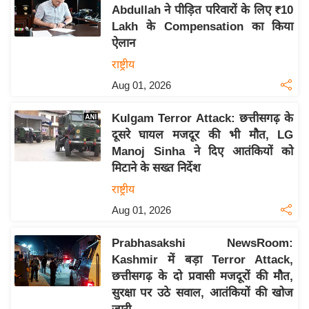
य
Abdullah ने पीड़ित परिवारों के लिए ₹10
ब
Lakh के Compensation का किया
ज
ऐलान
ट
राष्ट्रीय
खे
Aug 01, 2026
ल
Kulgam Terror Attack: छत्तीसगढ़ के
क्रि
दूसरे घायल मजदूर की भी मौत, LG
के
Manoj Sinha ने दिए आतंकियों को
ट
मिटाने के सख्त निर्देश
I
राष्ट्रीय
P
Aug 01, 2026
L
2
Prabhasakshi NewsRoom:
0
Kashmir में बड़ा Terror Attack,
2
छत्तीसगढ़ के दो प्रवासी मजदूरों की मौत,
6
सुरक्षा पर उठे सवाल, आतंकियों की खोज
क्रा