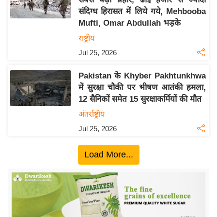
ख्सि
संदिग्ध हिरासत में लिये गये, Mehbooba
य
Mufti, Omar Abdullah भड़के
त
राष्ट्रीय
यं
Jul 25, 2026
ग
इं
Pakistan के Khyber Pakhtunkhwa
डि
में सुरक्षा चौकी पर भीषण आतंकी हमला,
या
12 सैनिकों समेत 15 सुरक्षाकर्मियों की मौत
सा
अंतर्राष्ट्रीय
हि
Jul 25, 2026
त्य
ज
Load More...
ग
त
ऑ
टो
व