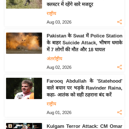
क्लस्टर में रहेंगे सारे मजदूर
य
राष्ट्रीय
बि
Aug 03, 2026
ज़
ने
Pakistan के Swat में Police Station
स
के बाहर Suicide Attack, भीषण धमाके
उ
में 7 लोगों की मौत और 18 घायल
द्यो
अंतर्राष्ट्रीय
ग
Aug 02, 2026
ज
ग
Farooq Abdullah के 'Statehood'
त
वाले बयान पर भड़के Ravinder Raina,
वि
कहा- आतंक को सही ठहराना बंद करें
शे
राष्ट्रीय
ष
Aug 01, 2026
ज्ञ
रा
Kulgam Terror Attack: CM Omar