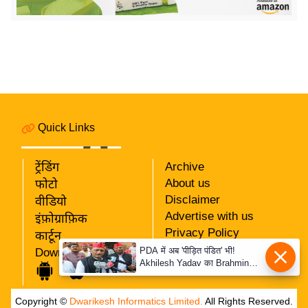
र्ल्ड
न्यू
ज
ब्री
फ
म
नो
Quick Links
रं
ज
ट्रेंडिंग
Archive
न
About us
फोटो
ज
Disclaimer
वीडियो
ग
Advertise with us
इंफ़ोग्राफ़िक
त
Privacy Policy
कार्टून
RSS
PDA में अब 'पीड़ित पंडित' भी!
Download App
बॉ
Akhilesh Yadav का Brahmin
Our Team
ली
दांव, बोले- Krishna-Sudama की
दोस्ती पुरानी
वु
Copyright ©
Dwarikesh Informatics Limited.
All Rights Reserved.