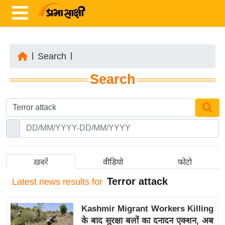
|
Search
|
ता
Search
ज़ा
ख
ब
र
रा
ष्ट्री
ख़बरें
वीडियो
फोटो
य
Terror attack
Latest
news results for
अं
त
Kashmir Migrant Workers Killing
र्रा
के बाद सुरक्षा बलों का दनादन एक्शन, अब
ष्ट्री