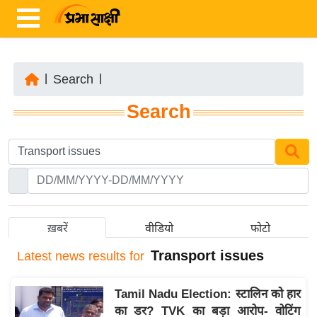
|
Search
|
ता
Search
ज़ा
ख
ब
र
रा
ष्ट्री
ख़बरें
वीडियो
फोटो
य
Transport issues
Latest
news results for
अं
त
Tamil Nadu Election: स्टालिन को हार
र्रा
का डर? TVK का बड़ा आरोप- वोटिंग
ष्ट्री