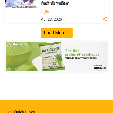
रोकने की 'साजिश'
य
राष्ट्रीय
बि
Apr 23, 2026
ज़
ने
Load More...
स
उ
द्यो
ग
ज
ग
त
वि
शे
ष
ज्ञ
रा
Quick Links