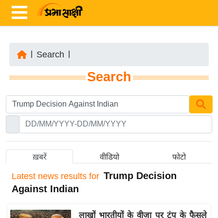
|
Search
|
ता
Search
ज़ा
ख
ब
र
रा
ष्ट्री
ख़बरें
वीडियो
फोटो
य
Trump Decision
Latest
news results for
अं
Against Indian
त
र्रा
लाखों भारतीयों के वीजा पर ट्रंप के फैसले
ष्ट्री