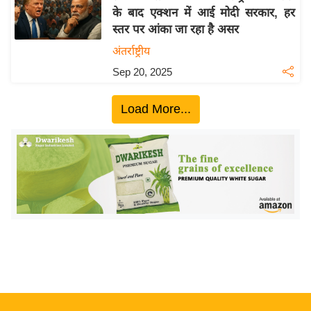
के बाद एक्शन में आई मोदी सरकार, हर
य
स्तर पर आंका जा रहा है असर
बि
अंतर्राष्ट्रीय
ज़
Sep 20, 2025
ने
स
Load More...
उ
द्यो
ग
ज
ग
त
वि
शे
ष
ज्ञ
रा