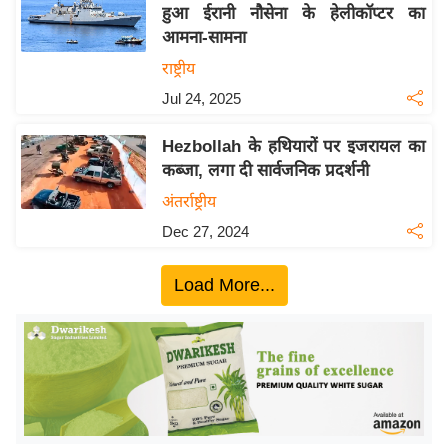
हुआ ईरानी नौसेना के हेलीकॉप्टर का
इ
आमना-सामना
म
राष्ट्रीय
ई
Jul 24, 2025
-
पे
Hezbollah के हथियारों पर इजरायल का
प
कब्जा, लगा दी सार्वजनिक प्रदर्शनी
र
अंतर्राष्ट्रीय
मि
Dec 27, 2024
सा
ल
Load More...
बे
मि
सा
ल
श