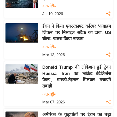
य
अंतर्राष्ट्रीय
बि
Jul 10, 2026
ज़
ईरान ने किया एयररक्राफ्ट करियर 'अब्राहम
ने
लिंकन' पर मिसाइल अटैक का दावा; US
स
बोला- खतरा किया नाकाम
उ
अंतर्राष्ट्रीय
द्यो
Mar 13, 2026
ग
ज
Donald Trump की लोकेशन हुई ट्रेक!
ग
Russia- Iran का 'सीक्रेट इंटेलिजेंस
त
पैक्ट', मास्को-तेहरान मिलकर मचाएंगे
वि
तबाही
शे
अंतर्राष्ट्रीय
ष
Mar 07, 2026
ज्ञ
रा
अमेरिका के युद्धपोतों पर ईरान का बड़ा