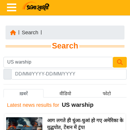
|
Search
|
ता
Search
ज़ा
ख
ब
र
रा
ष्ट्री
ख़बरें
वीडियो
फोटो
य
US warship
Latest
news results for
अं
त
आग लगते ही धुंआ-धुआं हो गए अमेरिका के
र्रा
युद्धपोत, टेंशन में ट्रंप!
ष्ट्री