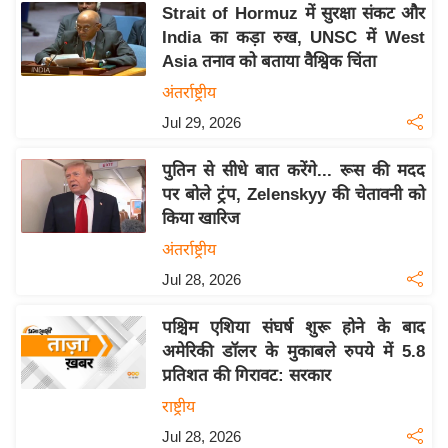
Strait of Hormuz में सुरक्षा संकट और
इ
India का कड़ा रुख, UNSC में West
म
Asia तनाव को बताया वैश्विक चिंता
ई
अंतर्राष्ट्रीय
-
Jul 29, 2026
पे
प
पुतिन से सीधे बात करेंगे... रूस की मदद
र
पर बोले ट्रंप, Zelenskyy की चेतावनी को
मि
किया खारिज
सा
अंतर्राष्ट्रीय
ल
Jul 28, 2026
बे
पश्चिम एशिया संघर्ष शुरू होने के बाद
मि
अमेरिकी डॉलर के मुकाबले रुपये में 5.8
सा
प्रतिशत की गिरावट: सरकार
ल
राष्ट्रीय
श
Jul 28, 2026