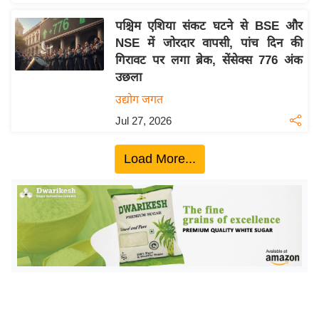
ख्सि
य
पश्चिम एशिया संकट घटने से BSE और
त
NSE में जोरदार वापसी, पांच दिन की
गिरावट पर लगा ब्रेक, सेंसेक्स 776 अंक
यं
उछला
ग
उद्योग जगत
इं
डि
Jul 27, 2026
या
Load More...
सा
हि
त्य
ज
ग
त
ऑ
टो
व