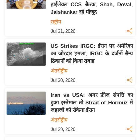
य
हाईलेवल CCS बैठक, Shah, Doval,
ब
Jaishankar रहे मौजूद
ज
राष्ट्रीय
ट
Jul 31, 2026
खे
ल
US Strikes IRGC: ईरान पर अमेरिका
का जोरदार हमला, IRGC के दर्जनों सैन्य
क्रि
ठिकानों को किया तबाह
के
अंतर्राष्ट्रीय
ट
Jul 30, 2026
I
P
Iran vs USA: अगर फ्रीज संपत्ति का
L
हुआ इस्तेमाल तो Strait of Hormuz में
2
जहाजों को रोकेगा ईरान
0
अंतर्राष्ट्रीय
2
Jul 29, 2026
6
क्रा