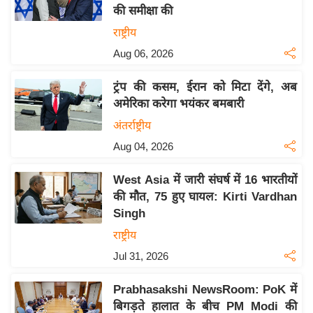
की समीक्षा की
य
राष्ट्रीय
बि
Aug 06, 2026
ज़
ने
ट्रंप की कसम, ईरान को मिटा देंगे, अब
स
अमेरिका करेगा भयंकर बमबारी
उ
अंतर्राष्ट्रीय
द्यो
Aug 04, 2026
ग
ज
West Asia में जारी संघर्ष में 16 भारतीयों
ग
की मौत, 75 हुए घायल: Kirti Vardhan
त
Singh
वि
राष्ट्रीय
शे
Jul 31, 2026
ष
ज्ञ
Prabhasakshi NewsRoom: PoK में
रा
बिगड़ते हालात के बीच PM Modi की