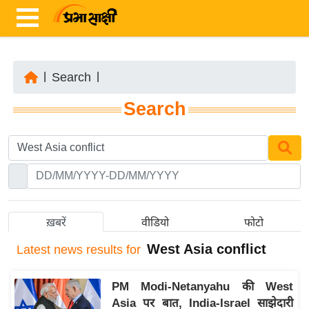
|
Search
|
ता
Search
ज़ा
ख
ब
र
रा
ष्ट्री
ख़बरें
वीडियो
फोटो
य
West Asia conflict
Latest
news results for
अं
त
PM Modi-Netanyahu की West
र्रा
Asia पर बात, India-Israel साझेदारी
ष्ट्री