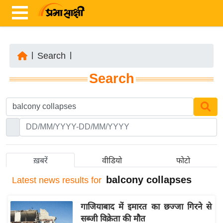
|
Search
|
ता
Search
ज़ा
ख
ब
र
रा
ष्ट्री
ख़बरें
वीडियो
फोटो
य
balcony collapses
Latest
news results for
अं
त
गाजियाबाद में इमारत का छज्जा गिरने से
र्रा
सब्जी विक्रेता की मौत
ष्ट्री