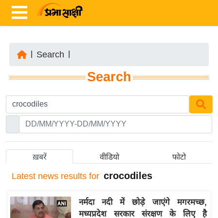
|
Search
|
ता
Search
ज़ा
ख
ब
र
रा
ष्ट्री
ख़बरें
वीडियो
फोटो
य
crocodiles
Latest
news results for
अं
त
नर्मदा नदी में छोड़े जाएंगे मगरमच्छ,
र्रा
मध्यप्रदेश सरकार संरक्षण के लिए है
ष्ट्री