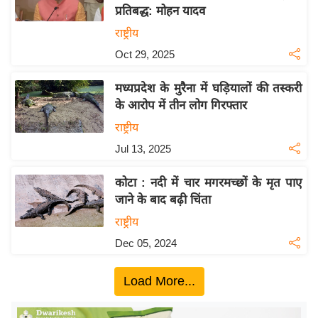
प्रतिबद्ध: मोहन यादव
य
राष्ट्रीय
बि
Oct 29, 2025
ज़
ने
मध्यप्रदेश के मुरैना में घड़ियालों की तस्करी
स
के आरोप में तीन लोग गिरफ्तार
उ
राष्ट्रीय
द्यो
Jul 13, 2025
ग
ज
कोटा : नदी में चार मगरमच्छों के मृत पाए
ग
जाने के बाद बढ़ी चिंता
त
राष्ट्रीय
वि
Dec 05, 2024
शे
ष
Load More...
ज्ञ
रा