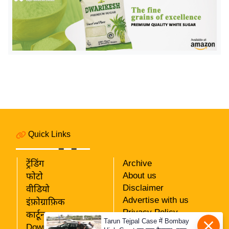
य
ब
ज
ट
खे
ल
क्रि
के
ट
I
Quick Links
P
L
ट्रेंडिंग
Archive
2
About us
फोटो
0
Disclaimer
वीडियो
2
Advertise with us
इंफ़ोग्राफ़िक
6
Privacy Policy
कार्टून
Tarun Tejpal Case में Bombay
RSS
Download App
क्रा