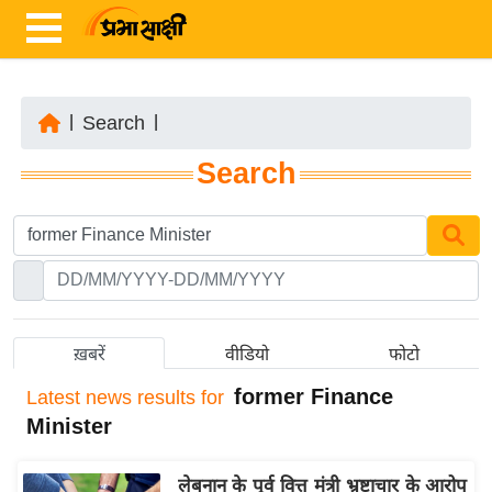
|
Search
|
ता
Search
ज़ा
ख
ब
र
रा
ष्ट्री
ख़बरें
वीडियो
फोटो
य
former Finance
Latest
news results for
अं
Minister
त
र्रा
लेबनान के पूर्व वित्त मंत्री भ्रष्टाचार के आरोप
ष्ट्री