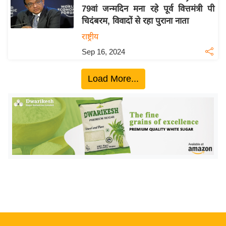
य
79वां जन्मदिन मना रहे पूर्व वित्तमंत्री पी
ब
चिदंबरम, विवादों से रहा पुराना नाता
ज
राष्ट्रीय
ट
Sep 16, 2024
खे
ल
Load More...
क्रि
के
ट
I
P
L
2
0
2
6
क्रा