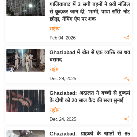
य
गाजियाबाद में 3 सगी बहनों ने 9वीं मंजिल
ब
से कूदकर जान दी, 'मम्मी, पापा सॉरी' नोट
ज
छोड़ा, गेमिंग ऐप पर शक
ट
राष्ट्रीय
खे
Feb 04, 2026
ल
Ghaziabad में खेत से एक व्यक्ति का शव
क्रि
बरामद
के
राष्ट्रीय
ट
Dec 29, 2025
I
P
Ghaziabad: अदालत ने बच्ची से दुष्कर्म
L
के दोषी को 20 साल कैद की सजा सुनाई
2
राष्ट्रीय
0
2
Dec 24, 2025
6
Ghaziabad: ग्राहकों के खातों से 65
क्रा