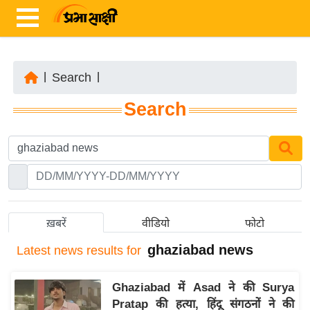
|
Search
|
ता
Search
ज़ा
ख
ब
र
रा
ष्ट्री
ख़बरें
वीडियो
फोटो
य
ghaziabad news
Latest
news results for
अं
त
Ghaziabad में Asad ने की Surya
र्रा
Pratap की हत्या, हिंदू संगठनों ने की
ष्ट्री