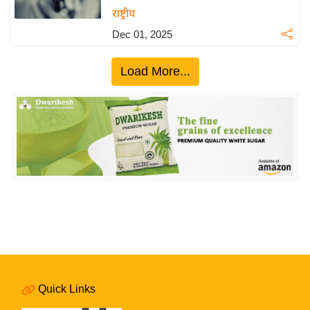
ख्सि
राष्ट्रीय
य
Dec 01, 2025
त
यं
Load More...
ग
इं
डि
या
सा
हि
त्य
ज
ग
त
ऑ
टो
Quick Links
व