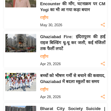
Encounter की माँग, घटनाक्रम पर CM
य
Yogi का भी आ गया कड़ा बयान
बि
राष्ट्रीय
ज़
May 30, 2026
ने
स
Ghaziabad Fire: इंदिरापुरम की हाई
उ
राइज बिल्डिंग धू-धू कर जली, कई मंजिलों
द्यो
तक फैलीं लपटें
ग
राष्ट्रीय
ज
Apr 29, 2026
ग
त
बच्चों को भीषण गर्मी से बचाने की कवायद,
वि
Ghaziabad में बदला स्कूलों का समय
शे
राष्ट्रीय
ष
Apr 28, 2026
ज्ञ
रा
Bharat City Society Suicide |