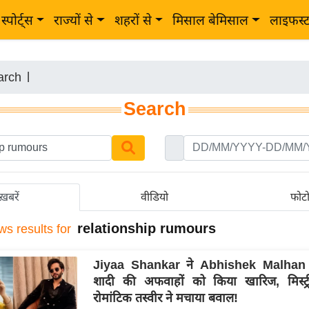
स्पोर्ट्स
राज्यों से
शहरों से
मिसाल बेमिसाल
लाइफस्
arch
|
Search
ख़बरें
वीडियो
फोट
relationship rumours
ws results for
Jiyaa Shankar ने Abhishek Malhan स
शादी की अफवाहों को किया खारिज, मिस्ट्र
रोमांटिक तस्वीर ने मचाया बवाल!