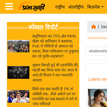
राष्ट्रीय
अंतर्राष्ट्रीय
बिज़नेस
Latest
ता
स्पेशल रिपोर्ट
News
|
Se
ज़ा
in
ख
बलूचिस्तान का 70% क्षेत्र गंवाया,
Hindi
खैबर को तालिबान ने कब्जाया,
ब
PoK में गोलियों से आवाज को
र
दबाया, किस पाकिस्तान पर हुकूमत
Hindi
कर रहे मुनीर-शहबाज?
राष्ट्रीय
News
अंतर्राष्ट्रीय
जुबान बिगड़ी हुई थी उदयनिधि की,
Live
पहली बार मिला सवा शेर, सत्ता में
बिज़नेस
आते ही विजय ने धरा थलापति
Latest
ne
उद्योग
अवतार
Breaking
जगत
News in
सिर्फ एक बंदा काफ़ी है: PK से
विशेषज्ञ
ओवैसी तक...कैसे अकेले दम पर
Hindi
राजनीति का रुख बदलने में लगे ये
राय
'लोन वॉरियर्स'