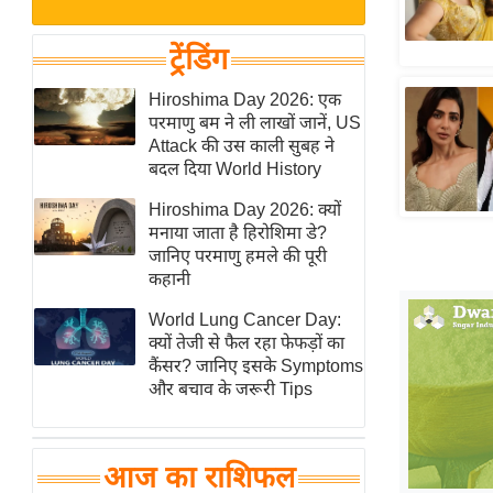
बजट
Hindi
खेल
News
ट्रेंडिंग
क्रिकेट
Hindi
Hiroshima Day 2026: एक
IPL
परमाणु बम ने ली लाखों जानें, US
Videos
2026
Attack की उस काली सुबह ने
क्राइम
बदल दिया World History
ई-पेपर
Hiroshima Day 2026: क्यों
मनाया जाता है हिरोशिमा डे?
मिसाल बेमिसाल
जानिए परमाणु हमले की पूरी
शख्सियत
कहानी
यंग इंडिया
World Lung Cancer Day:
साहित्य जगत
क्यों तेजी से फैल रहा फेफड़ों का
कैंसर? जानिए इसके Symptoms
ऑटो वर्ल्ड
और बचाव के जरूरी Tips
न्यूज ब्रीफ
मनोरंजन जगत
आज का राशिफल
बॉलीवुड