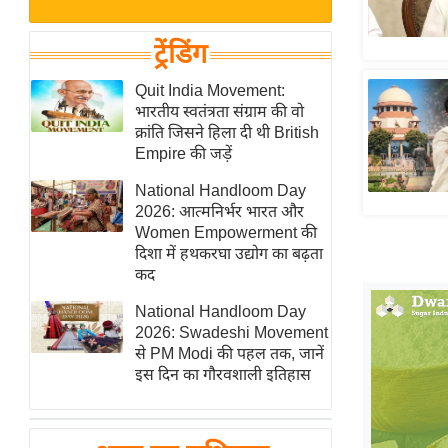
बजट
Hindi
खेल
News
ट्रेंडिंग
क्रिकेट
Hindi
Quit India Movement:
IPL
भारतीय स्वतंत्रता संग्राम की वो
Videos
2026
क्रांति जिसने हिला दी थी British
क्राइम
Empire की जड़ें
ई-पेपर
National Handloom Day
2026: आत्मनिर्भर भारत और
मिसाल बेमिसाल
Women Empowerment की
शख्सियत
दिशा में हथकरघा उद्योग का बढ़ता
यंग इंडिया
कद
साहित्य जगत
National Handloom Day
2026: Swadeshi Movement
ऑटो वर्ल्ड
से PM Modi की पहल तक, जानें
न्यूज ब्रीफ
इस दिन का गौरवशाली इतिहास
मनोरंजन जगत
बॉलीवुड