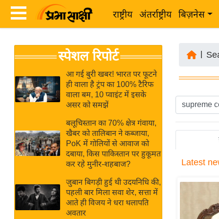
राष्ट्रीय
अंतर्राष्ट्रीय
बिज़नेस
Latest
ता
स्पेशल रिपोर्ट
News
|
Se
ज़ा
in
ख
आ गई बुरी खबर! भारत पर फूटने
Hindi
ही वाला है ट्रंप का 100% टैरिफ
ब
वाला बम, 10 प्वाइंट में इसके
र
असर को समझें
Hindi
राष्ट्रीय
बलूचिस्तान का 70% क्षेत्र गंवाया,
News
अंतर्राष्ट्रीय
खैबर को तालिबान ने कब्जाया,
Live
PoK में गोलियों से आवाज को
बिज़नेस
दबाया, किस पाकिस्तान पर हुकूमत
Latest
ne
उद्योग
कर रहे मुनीर-शहबाज?
Breaking
जगत
News in
जुबान बिगड़ी हुई थी उदयनिधि की,
विशेषज्ञ
पहली बार मिला सवा शेर, सत्ता में
Hindi
आते ही विजय ने धरा थलापति
राय
अवतार