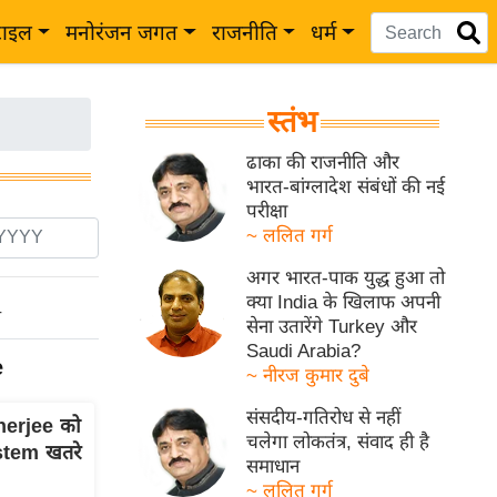
टाइल
मनोरंजन जगत
राजनीति
धर्म
स्तंभ
ढाका की राजनीति और
भारत-बांग्लादेश संबंधों की नई
परीक्षा
~ ललित गर्ग
अगर भारत-पाक युद्ध हुआ तो
क्या India के खिलाफ अपनी
ो
सेना उतारेंगे Turkey और
Saudi Arabia?
e
~ नीरज कुमार दुबे
संसदीय-गतिरोध से नहीं
nerjee को
चलेगा लोकतंत्र, संवाद ही है
stem खतरे
समाधान
~ ललित गर्ग