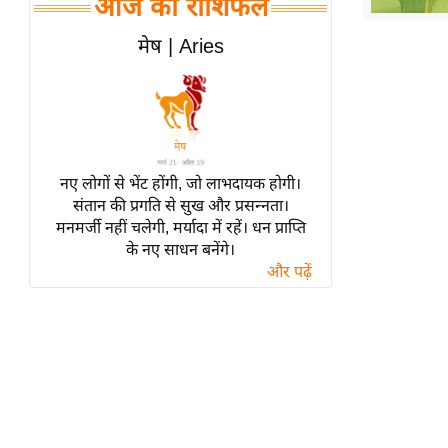
आज का राशिफल
हॉलीवुड
फिल्म समीक्षा
मेष | Aries
Breaking
News
लाइफस्टाइल
टेक्नॉलॉजी
नए लोगों से भेंट होंगी, जो लाभदायक होगी।
ब्यूटी/फैशन
संतान की प्रगति से सुख और प्रसन्नता।
घरेलू नुस्खे
मनमर्जी नहीं चलेगी, मर्यादा में रहें। धन प्राप्ति
के नए साधन बनेंगे।
पर्यटन स्थल
और पढ़ें
फिटनेस मंत्रा
रिलेशनशिप
राजनीति
विश्लेषण
समसामयिक
मातृभूमि