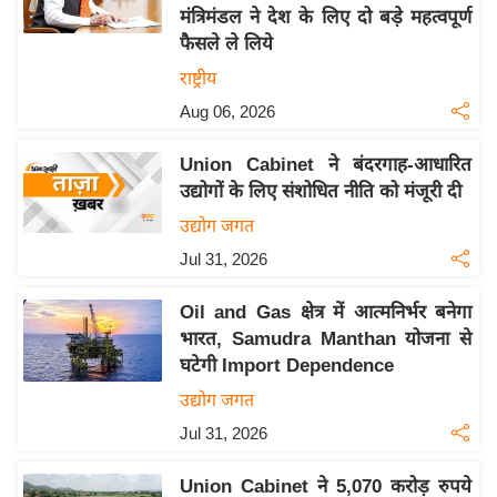
मंत्रिमंडल ने देश के लिए दो बड़े महत्वपूर्ण
य
फैसले ले लिये
बि
राष्ट्रीय
ज़
Aug 06, 2026
ने
स
Union Cabinet ने बंदरगाह-आधारित
उ
उद्योगों के लिए संशोधित नीति को मंजूरी दी
द्यो
उद्योग जगत
ग
Jul 31, 2026
ज
ग
Oil and Gas क्षेत्र में आत्मनिर्भर बनेगा
त
भारत, Samudra Manthan योजना से
वि
घटेगी Import Dependence
शे
उद्योग जगत
ष
Jul 31, 2026
ज्ञ
रा
Union Cabinet ने 5,070 करोड़ रुपये