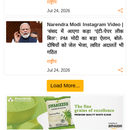
ख्सि
राष्ट्रीय
य
Jul 24, 2026
त
Narendra Modi Instagram Video |
यं
'संसद में आएगा कड़ा 'एंटी-पेपर लीक
ग
बिल': PM मोदी का बड़ा ऐलान, बोले-
इं
दोषियों को जेल भेजा, त्वरित अदालतें भी
डि
गठित
या
राष्ट्रीय
सा
Jul 24, 2026
हि
त्य
Load More...
ज
ग
त
ऑ
टो
व