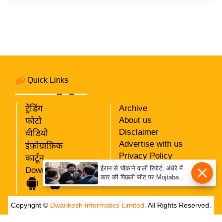
र्ल्ड
न्यू
ज
ब्री
फ
म
Quick Links
नो
रं
ट्रेंडिंग
Archive
ज
About us
फोटो
न
Disclaimer
वीडियो
ज
Advertise with us
इंफ़ोग्राफ़िक
ग
Privacy Policy
कार्टून
त
RSS
ईरान से चौंकाने वाली रिपोर्ट: अंधेरे में
Download App
कार की पिछली सीट पर Mojtaba
Our Team
बॉ
Khamenei से मिले राष्ट्रपति, पहचान
ली
पर बना सस्पेंस
Copyright ©
Dwarikesh Informatics Limited.
All Rights Reserved.
वु