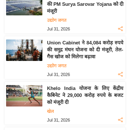
य
की PM Surya Sarovar Yojana को दी
ब
मंजूरी
ज
उद्योग जगत
ट
Jul 31, 2026
खे
ल
Union Cabinet ने 84,084 करोड़ रुपये
की समुद्र मंथन योजना को दी मंजूरी, तेल-
क्रि
गैस खोज को मिलेगा बढ़ावा
के
उद्योग जगत
ट
Jul 31, 2026
I
P
Khelo India योजना के लिए केंद्रीय
L
कैबिनेट ने 29,000 करोड़ रुपये के बजट
2
को मंजूरी दी
0
खेल
2
Jul 31, 2026
6
क्रा