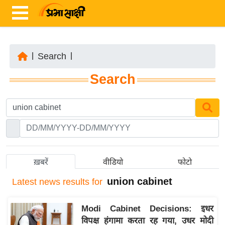
|
Search
|
ता
Search
ज़ा
ख
ब
र
रा
ष्ट्री
ख़बरें
वीडियो
फोटो
य
union cabinet
Latest
news results for
अं
त
Modi Cabinet Decisions: इधर
र्रा
विपक्ष हंगामा करता रह गया, उधर मोदी
ष्ट्री