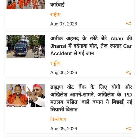
कार्रवाई
य
राष्ट्रीय
बि
Aug 07, 2026
ज़
ने
अतीक अहमद के छोटे बेटे Aban की
स
Jhansi में दर्दनाक मौत, तेज रफ्तार Car
उ
Accident से गई जान
द्यो
राष्ट्रीय
ग
Aug 06, 2026
ज
ग
ब्राह्मण वोट बैंक के लिए योगी और
त
अखिलेश आमने-सामने, अखिलेश के 'PD
वि
मतलब पंडित' वाले बयान ने बिछाई नई
शे
सियासी बिसात
ष
विश्लेषण
ज्ञ
Aug 05, 2026
रा