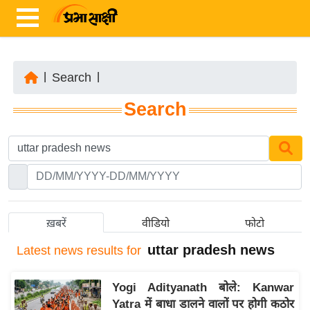
|
Search
|
ता
Search
ज़ा
ख
ब
र
रा
ष्ट्री
ख़बरें
वीडियो
फोटो
य
uttar pradesh news
Latest
news results for
अं
त
Yogi Adityanath बोले: Kanwar
र्रा
Yatra में बाधा डालने वालों पर होगी कठोर
ष्ट्री