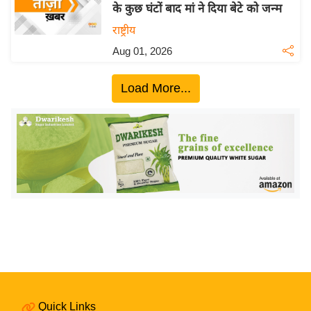
ख्सि
के कुछ घंटों बाद मां ने दिया बेटे को जन्म
य
राष्ट्रीय
त
Aug 01, 2026
यं
ग
Load More...
इं
डि
या
सा
हि
त्य
ज
ग
त
ऑ
टो
व
Quick Links