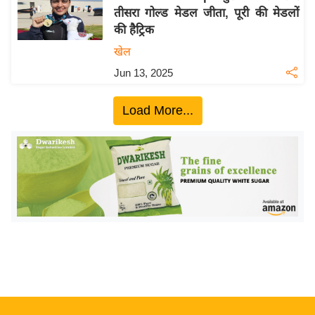
तीसरा गोल्ड मेडल जीता, पूरी की मेडलों
य
की हैट्रिक
बि
खेल
ज़
Jun 13, 2025
ने
स
Load More...
उ
द्यो
ग
ज
ग
त
वि
शे
ष
ज्ञ
रा