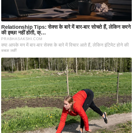
ति
ष
प्र
भु
म
हि
मा
/
ध
र्म
स्थ
ल
व्र
त
त्यो
हा
र