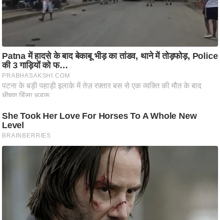
ष
ण
स
म
सा
म
यि
क
मा
तृ
भू
मि
स्तं
भ
ए
म
.