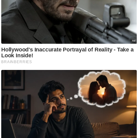
आ
र
.
आ
ई
.
चा
य
प
र
स
मी
क्षा
ध
र्म
ज्यो