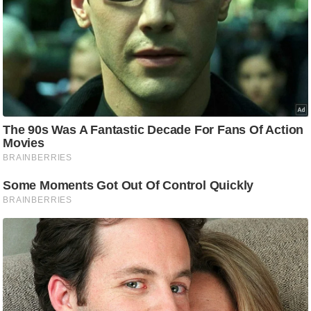
/
फै
श
न
घ
रे
लू
नु
स्खे
प
र्य
ट
न
स्थ
ल
फि