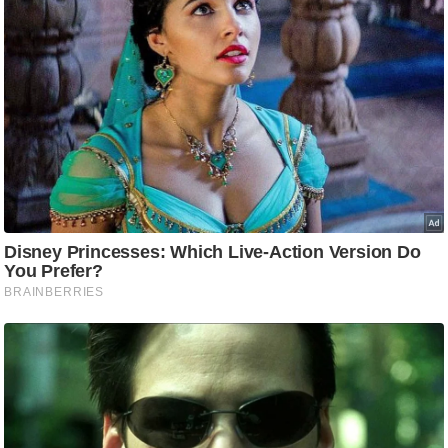
g
N
e
w
s
ला
इ
फ
स्टा
इ
ल
टे
क्नॉ
लॉ
जी
ब्यू
टी