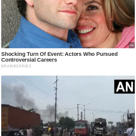
ट
ने
स
मं
त्रा
रि
ले
श
न
शि
प
रा
ज
नी
ति
वि
श्ले