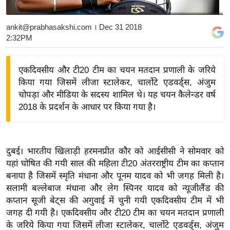
य
बि
ankit@prabhasakshi.com
। Dec 31 2018
2:32PM
ज़
ने
स
एकदिवसीय और टी20 टीम का चयन मतदान प्रणाली के जरिये
किया गया जिसमें लीजा स्टालेकर, चार्लोटे एडवर्ड्स, अंजुम
उ
चोपड़ा और मीडिया के सदस्य शामिल थे। यह चयन कैलेन्डर वर्ष
द्यो
2018 के प्रदर्शन के आधार पर किया गया है।
ग
ज
ग
त
दुबई। भारतीय खिलाड़ी हरमनप्रीत कौर को आईसीसी ने सोमवार को
यहां घोषित की गयी साल की महिला टी20 अंतरराष्ट्रीय टीम का कप्तान
वि
बनाया है जिसमें स्मृति मंधाना और पूनम यादव को भी जगह मिली है।
शे
सलामी बल्लेबाज मंधाना और लेग स्पिनर यादव को न्यूजीलैंड की
ष
कप्तान सूजी बेट्स की अगुवाई में चुनी गयी एकदिवसीय टीम में भी
ज्ञ
जगह दी गयी है। एकदिवसीय और टी20 टीम का चयन मतदान प्रणाली
रा
के जरिये किया गया जिसमें लीजा स्टालेकर, चार्लोटे एडवर्ड्स, अंजुम