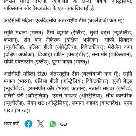
जिसमें भारत, इंग्लैंड, न्यूजीलैंड के दो-दो जबकि ऑस्ट्रेलिया,
र्ल्ड
पाकिस्तान और वेस्टइंडीज के एक-एक खिलाड़ी है।
न्यू
आईसीसी महिला एकदिवसीय अंतरराष्ट्रीय टीम (बल्लेबाजी क्रम में):
ज
ब्री
स्मृति मंधाना (भारत), टैमी ब्यूमोंट (इंग्लैंड), सुजी बेट्स (न्यूजीलैंड;
फ
कप्तान), डेन वान नीकेरक (दक्षिण अफ्रीका), सोफी डिवाइन
(न्यूजीलैंड), एलिसा हीली (ऑस्ट्रेलिया; विकेटकीपर); मेरीजेन कप्प
म
(दक्षिण अफ्रीका), डिआंड्रा डोटिन (वेस्टइंडीज़), सना मीर (पाकिस्तान),
नो
सोफी एक्लेस्टोन (इंग्लैंड), पूनम यादव (भारत)।
रं
ज
आईसीसी महिला टी20 अंतरराष्ट्रीय टीम (बल्लेबाजी क्रम में): स्मृति
न
मंधाना (भारत), एलिसा हीली (ऑस्ट्रेलिया; विकेटकीपर), सुजी बेट्स
ज
(न्यूजीलैंड), हरमनप्रीत कौर (भारत; कप्तान), नताली साइवर (इंग्लैंड),
ग
एलिसे पेरी (ऑस्ट्रेलिया), एशले गार्डनर (ऑस्ट्रेलिया), लीघ कास्पेरेक
त
(न्यूजीलैंड), मेगन शट (ऑस्ट्रेलिया), रूमाना अहमद (बांग्लादेश), पूनम
यादव (भारत)।
बॉ
ली
शेयर करें
वु