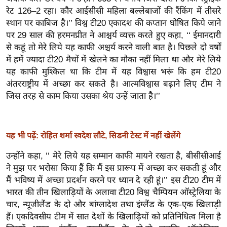
ख्सि
रेट 126–2 रहा। कौर आईसीसी महिला बल्लेबाजों की रैंकिंग में तीसरे
य
स्थान पर काबिज है।’’ विश्व टी20 एकादश की कप्तान घोषित किये जाने
त
पर 29 साल की हरमनप्रीत ने आश्चर्य व्यक्त करते हुए कहा, ‘‘ ईमानदारी
यं
से कहूं तो मेरे लिये यह काफी अश्चर्य करने वाली बात है। पिछले दो वर्षों
ग
में हमें ज्यादा टी20 मैचों में खेलने का मौका नहीं मिला था और मेरे लिये
यह काफी मुश्किल था कि टीम में यह विश्वास भरूं कि हम टी20
इं
अंतरराष्ट्रीय में अच्छा कर सकते है। आत्मविश्वास बढ़ाने लिए टीम ने
डि
जिस तरह से काम किया उसका श्रेय उन्हें जाता है।’’
या
सा
हि
यह भी पढ़ें: रोहित शर्मा स्वदेश लौटे, सिडनी टेस्ट में नहीं खेलेंगे
त्य
ज
उन्होंने कहा, ‘‘ मेरे लिये यह सम्मान काफी मायने रखता है, बीसीसीआई
ग
ने मुझ पर भरोसा किया हैं कि मैं इस प्रारूप में अच्छा कर सकती हूं और
त
मैं भविष्य में अच्छा प्रदर्शन करने पर ध्यान दे रही हूं।’’ इस टी20 टीम में
भारत की तीन खिलाड़ियों के अलावा टी20 विश्व चैम्पियन ऑस्ट्रेलिया के
ऑ
चार, न्यूजीलैंड के दो और बांग्लादेश तथा इंग्लैंड के एक-एक खिलाड़ी
टो
हैं। एकदिवसीय टीम में सात देशों के खिलाड़ियों को प्रतिनिधित्व मिला है
व