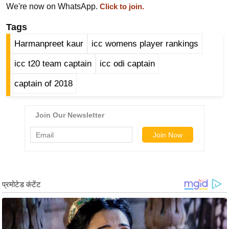
ड
We're now on WhatsApp.
Click to join.
हॉ
Tags
ली
वु
Harmanpreet kaur
icc womens player rankings
ड
icc t20 team captain
icc odi captain
फि
captain of 2018
ल्म
स
मी
क्षा
B
r
e
a
k
i
n