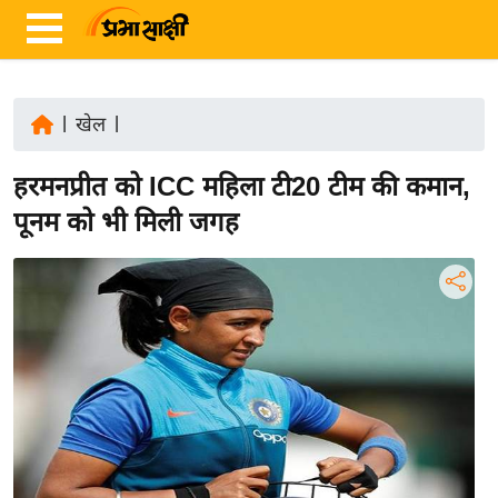
|
खेल
|
ता
हरमनप्रीत को ICC महिला टी20 टीम की कमान,
ज़ा
ख
पूनम को भी मिली जगह
ब
र
रा
ष्ट्री
य
अं
त
र्रा
ष्ट्री