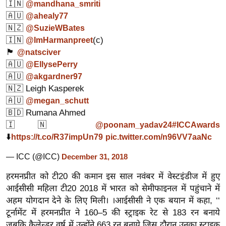
🇮🇳
@mandhana_smriti
इ
🇦🇺
@ahealy77
म
🇳🇿
@SuzieWBates
🇮🇳
(c)
@ImHarmanpreet
ई
🏴󠁧󠁢󠁥󠁮󠁧󠁿
@natsciver
-
🇦🇺
@EllysePerry
पे
🇦🇺
@akgardner97
प
🇳🇿 Leigh Kasperek
र
🇦🇺
@megan_schutt
मि
🇧🇩 Rumana Ahmed
सा
🇮🇳
@poonam_yadav24
#ICCAwards
ल
⬇️
https://t.co/R37impUn79
pic.twitter.com/n96VV7aaNc
— ICC (@ICC)
December 31, 2018
बे
मि
हरमनप्रीत को टी20 की कमान इस साल नवंबर में वेस्टइंडीज में हुए
सा
आईसीसी महिला टी20 2018 में भारत को सेमीफाइनल में पहुंचाने में
अहम योगदान देने के लिए मिली। ।आईसीसी ने एक बयान में कहा, ‘‘
ल
टूर्नामेंट में हरमनप्रीत ने 160–5 की स्ट्राइक रेट से 183 रन बनाये
श
जबकि कैलेन्डर वर्ष में उन्होंने 663 रन बनाये जिस दौरान उनका स्ट्राइक