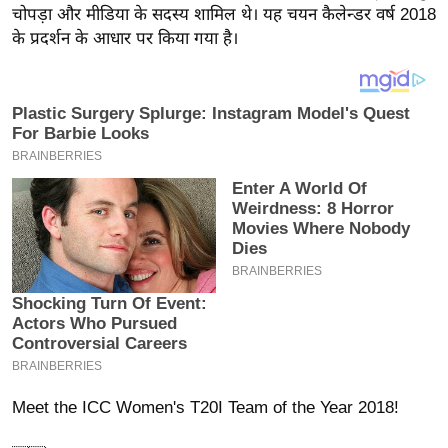
य
चोपड़ा और मीडिया के सदस्य शामिल थे। यह चयन कैलेन्डर वर्ष 2018
ब
के प्रदर्शन के आधार पर किया गया है।
ज
ट
खे
ल
क्रि
के
ट
I
P
L
2
0
2
Meet the ICC Women's T20I Team of the Year 2018!
6
क्रा