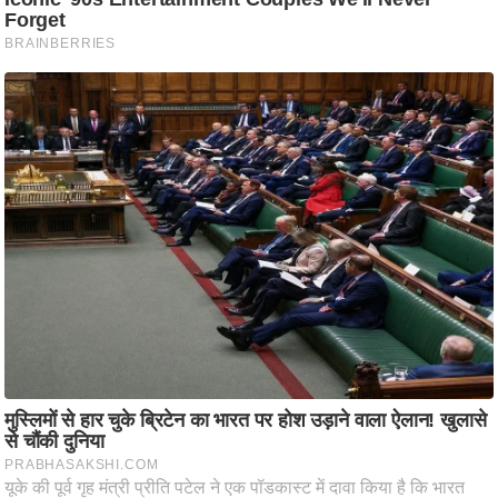
आ
र
.
आ
ई
.
चा
य
प
र
स
मी
क्षा
ध
र्म
ज्यो