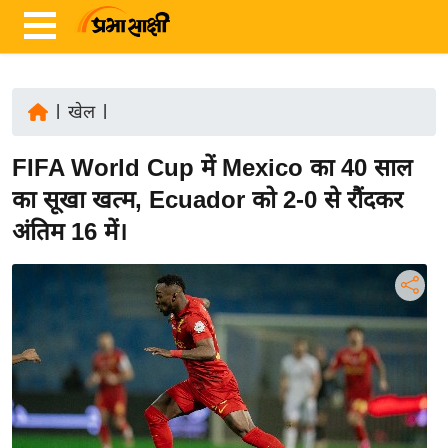
|
खेल
|
ता
FIFA World Cup में Mexico का 40 साल
ज़ा
ख
का सूखा खत्म, Ecuador को 2-0 से रौंदकर
ब
अंतिम 16 में।
र
रा
ष्ट्री
य
अं
त
र्रा
ष्ट्री