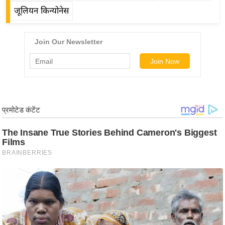
ड
जूलियन किन्योनेस
हॉ
ली
वु
ड
फि
ल्म
स
मी
क्षा
B
r
e
a
k
i
n