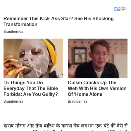
य
ब
ज
ट
खे
ल
क्रि
के
ट
I
P
L
2
0
2
6
खराब मौसम और तेज बारिश के कारण मैच लगभग एक घंटे की देरी से
क्रा