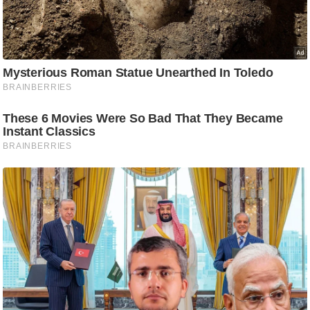
/
फै
श
न
घ
रे
लू
नु
स्खे
प
र्य
ट
न
स्थ
ल
फि