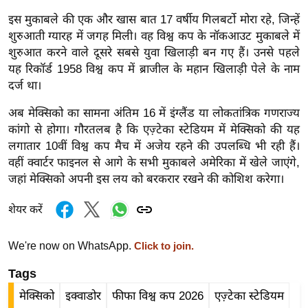
र्ल्ड
इस मुकाबले की एक और खास बात 17 वर्षीय गिलबर्टो मोरा रहे, जिन्हें
न्यू
शुरुआती ग्यारह में जगह मिली। वह विश्व कप के नॉकआउट मुकाबले में
ज
शुरुआत करने वाले दूसरे सबसे युवा खिलाड़ी बन गए हैं। उनसे पहले
ब्री
यह रिकॉर्ड 1958 विश्व कप में ब्राजील के महान खिलाड़ी पेले के नाम
दर्ज था।
फ
म
अब मेक्सिको का सामना अंतिम 16 में इंग्लैंड या लोकतांत्रिक गणराज्य
नो
कांगो से होगा। गौरतलब है कि एज़्टेका स्टेडियम में मेक्सिको की यह
रं
लगातार 10वीं विश्व कप मैच में अजेय रहने की उपलब्धि भी रही हैं।
ज
वहीं क्वार्टर फाइनल से आगे के सभी मुकाबले अमेरिका में खेले जाएंगे,
जहां मेक्सिको अपनी इस लय को बरकरार रखने की कोशिश करेगा।
न
ज
शेयर करें
ग
त
We're now on WhatsApp.
Click to join.
बॉ
ली
Tags
वु
मेक्सिको
इक्वाडोर
फीफा विश्व कप 2026
एज़्टेका स्टेडियम