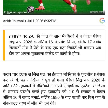
य
बि
X @julian_quiones3
प्रतिरूप फोटो
ज़
Ankit Jaiswal
। Jul 1 2026 8:32PM
ने
स
इक्वाडोर पर 2-0 की जीत के साथ मेक्सिको ने न केवल फीफा
उ
विश्व कप 2026 के अंतिम 16 में प्रवेश किया, बल्कि 17 वर्षीय
द्यो
गिलबर्टो मोरा ने पेले के बाद एक बड़ा रिकॉर्ड भी बनाया। अब
ग
टीम का अगला मुकाबला इंग्लैंड या कांगो से होगा।
ज
ग
त
करीब चार दशक से जिस पल का इंतजार मेक्सिको के फुटबॉल प्रशंसक
वि
कर रहे थे, वह आखिरकार पूरा हो गया। फीफा विश्व कप 2026 के
शे
अंतिम 32 मुकाबले में मेक्सिको ने अपने ऐतिहासिक एज़्टेका स्टेडियम
ष
में शानदार प्रदर्शन करते हुए इक्वाडोर को 2-0 से हराकर न केवल
ज्ञ
अंतिम 16 में जगह बनाई, बल्कि 1986 के बाद पहली बार विश्व कप के
रा
नॉकआउट चरण में जीत भी दर्ज की।