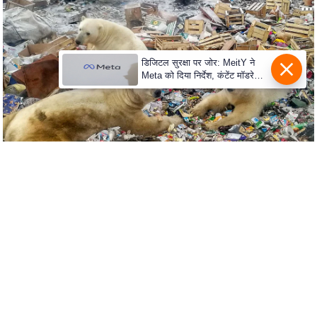
e
r
t
i
डिजिटल सुरक्षा पर जोर: MeitY ने
s
Meta को दिया निर्देश, कंटेंट मॉडरेशन
मजबूत करे
e
P
r
i
v
a
c
y
P
o
l
i