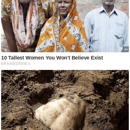
g
N
e
w
s
ला
इ
फ
स्टा
इ
ल
टे
क्नॉ
लॉ
जी
ब्यू
टी