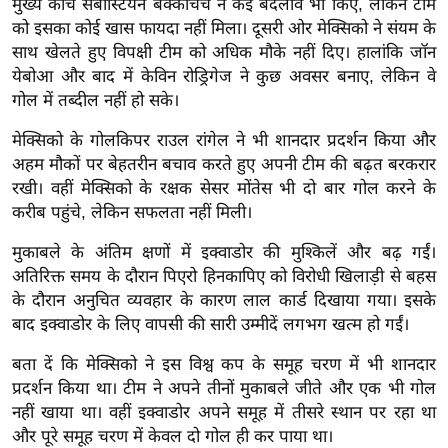
मुख्य कोच सेबास्टियन बेक्काचेचे ने कई बदलाव भी किए, लेकिन टीम
ख्सि
को इसका कोई खास फायदा नहीं मिला। दूसरी ओर मेक्सिको ने संयम के
य
साथ खेलते हुए विपक्षी टीम को अधिक मौके नहीं दिए। हालांकि जॉन
त
येबोआ और बाद में केविन रोड्रिगेज ने कुछ अवसर बनाए, लेकिन वे
यं
गोल में तब्दील नहीं हो सके।
ग
मेक्सिको के गोलकिपर राउल रांगेल ने भी शानदार प्रदर्शन किया और
इं
अहम मौकों पर बेहतरीन बचाव करते हुए अपनी टीम की बढ़त बरकरार
डि
रखी। वहीं मेक्सिको के रक्षक सेसर मोंतेस भी दो बार गोल करने के
या
करीब पहुंचे, लेकिन सफलता नहीं मिली।
सा
हि
मुकाबले के अंतिम क्षणों में इक्वाडोर की मुश्किलें और बढ़ गईं।
अतिरिक्त समय के दौरान पिएरो हिनकापिए को विरोधी खिलाड़ी से बहस
त्य
के दौरान अनुचित व्यवहार के कारण लाल कार्ड दिखाया गया। इसके
ज
बाद इक्वाडोर के लिए वापसी की सारी उम्मीदें लगभग खत्म हो गईं।
ग
त
बता दें कि मेक्सिको ने इस विश्व कप के समूह चरण में भी शानदार
ऑ
प्रदर्शन किया था। टीम ने अपने तीनों मुकाबले जीते और एक भी गोल
नहीं खाया था। वहीं इक्वाडोर अपने समूह में तीसरे स्थान पर रहा था
टो
और पूरे समूह चरण में केवल दो गोल ही कर पाया था।
व