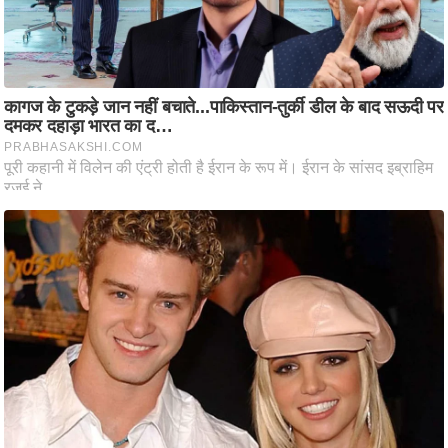
ट
ने
स
मं
त्रा
रि
ले
श
न
शि
प
रा
ज
नी
ति
वि
श्ले