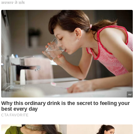
ति
ष
प्र
भु
म
हि
मा
/
ध
र्म
स्थ
ल
व्र
त
त्यो
हा
र