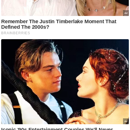
ष
ण
स
म
सा
म
यि
क
मा
तृ
भू
मि
स्तं
भ
ए
म
.