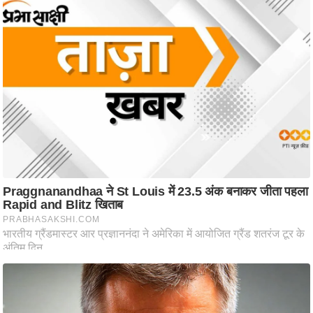
ष
ण
स
म
सा
म
यि
क
मा
तृ
भू
मि
स्तं
भ
ए
म
.