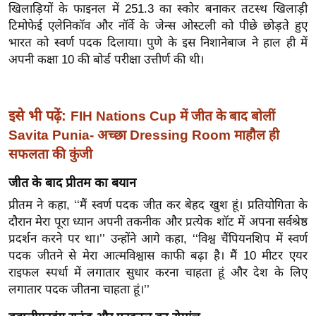
खिलाड़ियों के फाइनल में 251.3 का स्कोर बनाकर तटस्थ खिलाड़ी
इ
टिमोफेई एलेनिकॉव और नॉर्वे के जेन्स ओस्टली को पीछे छोड़ते हुए
म
भारत को स्वर्ण पदक दिलाया। पुणे के इस निशानेबाज ने हाल ही में
ई
अपनी कक्षा 10 की बोर्ड परीक्षा उत्तीर्ण की थी।
-
पे
प
इसे भी पढ़ें:
FIH Nations Cup में जीत के बाद बोलीं
र
Savita Punia- अच्छा Dressing Room माहौल ही
मि
सफलता की कुंजी
सा
जीत के बाद प्रीतम का बयान
ल
प्रीतम ने कहा, ‘‘मैं स्वर्ण पदक जीत कर बेहद खुश हूं। प्रतियोगिता के
दौरान मेरा पूरा ध्यान अपनी तकनीक और प्रत्येक शॉट में अपना सर्वश्रेष्ठ
बे
प्रदर्शन करने पर था।’’ उन्होंने आगे कहा, ‘‘विश्व चैंपियनशिप में स्वर्ण
मि
पदक जीतने से मेरा आत्मविश्वास काफी बढ़ा है। मैं 10 मीटर एयर
सा
राइफल स्पर्धा में लगातार सुधार करना चाहता हूं और देश के लिए
ल
लगातार पदक जीतना चाहता हूं।’’
श