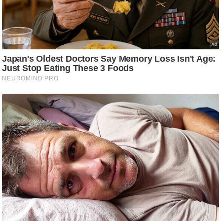
g
N
e
w
s
ला
इ
फ
स्टा
इ
ल
टे
क्नॉ
लॉ
जी
ब्यू
टी