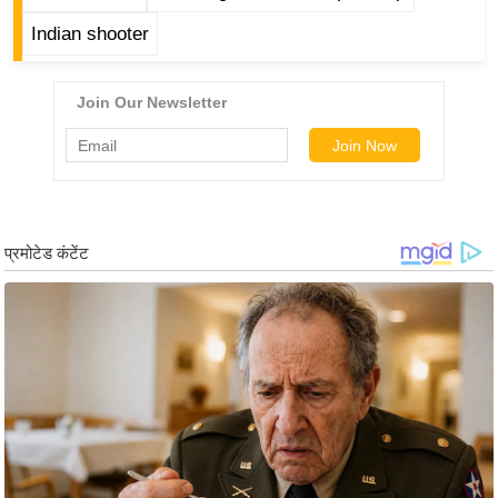
ड
हॉ
Indian shooter
ली
वु
ड
फि
ल्म
स
मी
क्षा
B
r
e
a
k
i
n