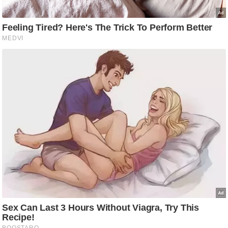
/
फै
श
न
घ
रे
लू
नु
स्खे
प
र्य
ट
न
स्थ
ल
फि