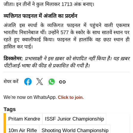
जीता। इन तीनों ने कुल मिलाकर 1713 अंक बनाए।
र्ल्ड
न्यू
व्यक्तिगत फाइनल में अंजलि का प्रदर्शन
ज
अंजलि इस स्पर्धा के व्यक्तिगत फाइनल में पहुंचने वाली एकमात्र
ब्री
भारतीय निशानेबाज थीं। उन्होंने 577 के स्कोर के साथ सातवें स्थान पर
फ
रहते हुए क्वालीफाई किया। फाइनल में हालांकि वह छठा स्थान ही
म
हासिल कर पाई।
नो
डिस्क्लेमर:
प्रभासाक्षी ने इस ख़बर को संपादित नहीं किया है। यह ख़बर
रं
पीटीआई-भाषा की फीड से प्रकाशित की गयी है।
ज
न
शेयर करें
ज
ग
We're now on WhatsApp.
Click to join.
त
Tags
बॉ
ली
Pritam Kendre
ISSF Junior Championship
वु
10m Air Rifle
Shooting World Championship