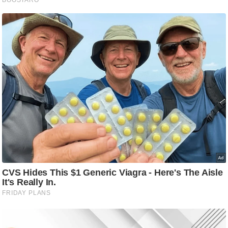
ट
ने
स
मं
त्रा
रि
ले
श
न
शि
प
रा
ज
नी
ति
वि
श्ले