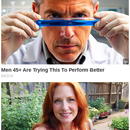
आ
र
.
आ
ई
.
चा
य
प
र
स
मी
क्षा
ध
र्म
ज्यो