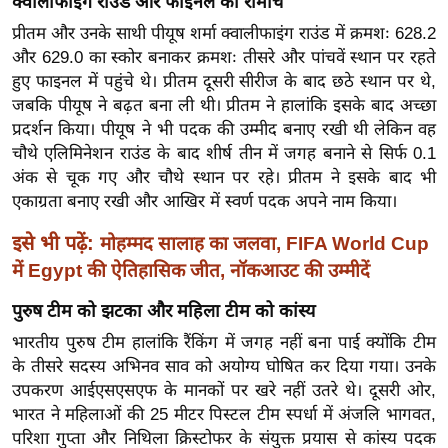
क्वालीफाइंग राउंड और फाइनल का रोमांच
ख्सि
य
प्रीतम और उनके साथी पीयूष शर्मा क्वालीफाइंग राउंड में क्रमशः 628.2
और 629.0 का स्कोर बनाकर क्रमशः तीसरे और पांचवें स्थान पर रहते
त
हुए फाइनल में पहुंचे थे। प्रीतम दूसरी सीरीज के बाद छठे स्थान पर थे,
यं
जबकि पीयूष ने बढ़त बना ली थी। प्रीतम ने हालांकि इसके बाद अच्छा
ग
प्रदर्शन किया। पीयूष ने भी पदक की उम्मीद बनाए रखी थी लेकिन वह
इं
चौथे एलिमिनेशन राउंड के बाद शीर्ष तीन में जगह बनाने से सिर्फ 0.1
डि
अंक से चूक गए और चौथे स्थान पर रहे। प्रीतम ने इसके बाद भी
या
एकाग्रता बनाए रखी और आखिर में स्वर्ण पदक अपने नाम किया।
सा
इसे भी पढ़ें:
मोहम्मद सालाह का जलवा, FIFA World Cup
हि
में Egypt की ऐतिहासिक जीत, नॉकआउट की उम्मीदें
त्य
ज
पुरुष टीम को झटका और महिला टीम को कांस्य
ग
भारतीय पुरुष टीम हालांकि रैंकिंग में जगह नहीं बना पाई क्योंकि टीम
त
के तीसरे सदस्य अभिनव साव को अयोग्य घोषित कर दिया गया। उनके
ऑ
उपकरण आईएसएसएफ के मानकों पर खरे नहीं उतरे थे। दूसरी ओर,
टो
भारत ने महिलाओं की 25 मीटर पिस्टल टीम स्पर्धा में अंजलि भागवत,
व
परिशा गुप्ता और निथिला क्रिस्टोफर के संयुक्त प्रयास से कांस्य पदक