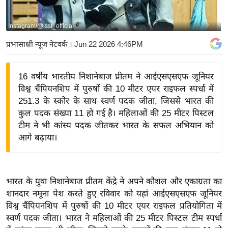
य
बि
Instagram/@issf_official
ज़
प्रभासाक्षी न्यूज नेटवर्क
। Jun 22 2026 4:46PM
ने
स
16 वर्षीय भारतीय निशानेबाज प्रीतम ने आईएसएसएफ जूनियर
उ
विश्व चैंपियनशिप में पुरुषों की 10 मीटर एयर राइफल स्पर्धा में
द्यो
251.3 के स्कोर के साथ स्वर्ण पदक जीता, जिससे भारत की
ग
कुल पदक संख्या 11 हो गई है। महिलाओं की 25 मीटर पिस्टल
ज
टीम ने भी कांस्य पदक जीतकर भारत के सफल अभियान को
ग
आगे बढ़ाया।
त
वि
शे
भारत के युवा निशानेबाज प्रीतम केंद्रे ने अपने कौशल और एकाग्रता का
ष
शानदार नमूना पेश करते हुए रविवार को यहां आईएसएसएफ जूनियर
ज्ञ
विश्व चैंपियनशिप में पुरुषों की 10 मीटर एयर राइफल प्रतियोगिता में
रा
स्वर्ण पदक जीता। भारत ने महिलाओं की 25 मीटर पिस्टल टीम स्पर्धा