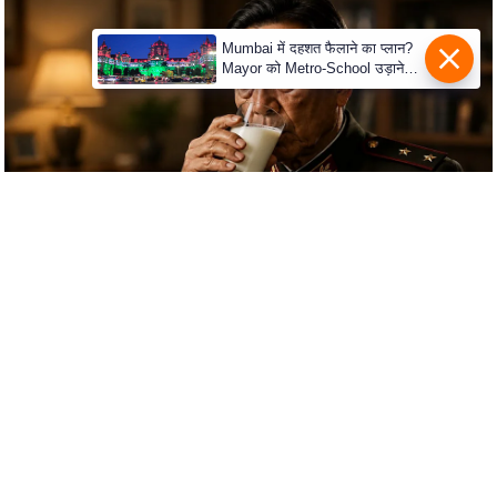
s
a
Mumbai में दहशत फैलाने का प्लान?
l
Mayor को Metro-School उड़ाने
की धमकी
C
o
d
e
O
f
E
t
h
i
c
s
R
S