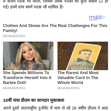
में कांस्य पदक भी जीता, जिससे उसके पदकों की कुल संख्या 11 हो
य
गई। इनमें पांच स्वर्ण पदक भी शामिल हैं।
ब
ज
ट
खे
ल
क्रि
के
ट
I
P
L
2
0
2
10वीं पास प्रीतम का शानदार मुकाबला
6
अपने दूसरे अंतरराष्ट्रीय टूर्नामेंट में भाग ले रहे 16 वर्षीय प्रीतम ने आठ
क्रा