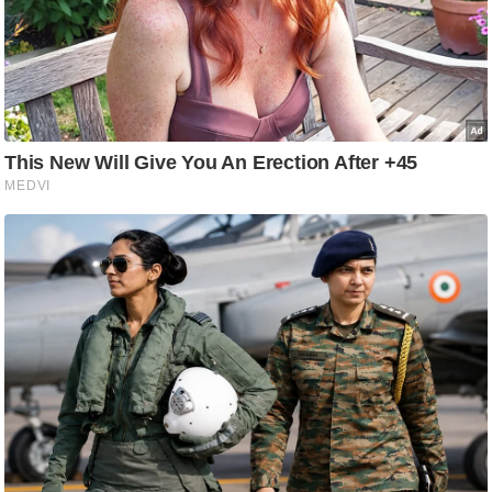
ति
ष
प्र
भु
म
हि
मा
/
ध
र्म
स्थ
ल
व्र
त
त्यो
हा
र