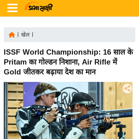
|
खेल
|
ता
ISSF World Championship: 16 साल के
ज़ा
ख
Pritam का गोल्डन निशाना, Air Rifle में
ब
Gold जीतकर बढ़ाया देश का मान
र
रा
ष्ट्री
य
अं
त
र्रा
ष्ट्री