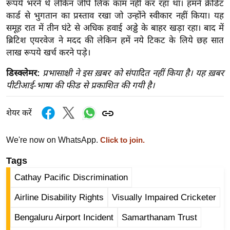
रूपये भरने थे लेकिन जीपे लिंक काम नहीं कर रहा था। हमने क्रेडिट
र्ल्ड
कार्ड से भुगतान का प्रस्ताव रखा जो उन्होंने स्वीकार नहीं किया। यह
न्यू
समूह रात में तीन घंटे से अधिक हवाई अड्डे के बाहर खड़ा रहा। बाद में
ज
ब्रिटिश एयरवेज ने मदद की लेकिन हमें नये टिकट के लिये छह सात
ब्री
लाख रूपये खर्च करने पड़े।
फ
डिस्क्लेमर:
प्रभासाक्षी ने इस ख़बर को संपादित नहीं किया है। यह ख़बर
म
पीटीआई-भाषा की फीड से प्रकाशित की गयी है।
नो
रं
शेयर करें
ज
न
We're now on WhatsApp.
Click to join.
ज
Tags
ग
त
Cathay Pacific Discrimination
बॉ
Airline Disability Rights
Visually Impaired Cricketer
ली
वु
Bengaluru Airport Incident
Samarthanam Trust