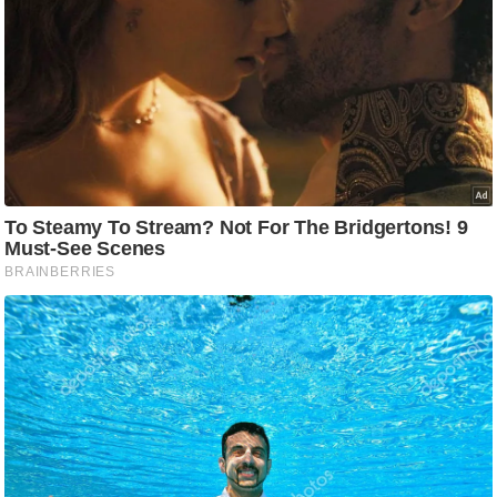
आ
र
.
आ
ई
.
चा
य
प
र
स
मी
क्षा
ध
र्म
ज्यो