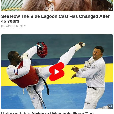
g
N
e
w
s
ला
इ
फ
स्टा
इ
ल
टे
क्नॉ
लॉ
जी
ब्यू
टी