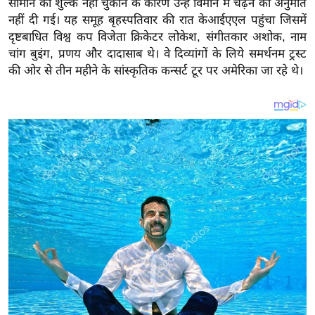
सामान का शुल्क नहीं चुकाने के कारण उन्हें विमान में चढ़ने की अनुमति
य
नहीं दी गई। यह समूह बृहस्पतिवार की रात केआईएएल पहुंचा जिसमें
ब
दृष्टबाधित विश्व कप विजेता क्रिकेटर लोकेश, संगीतकार अशोक, नाम
ज
चांग बुइंग, प्रणय और दादासाब थे। वे दिव्यांगों के लिये समर्थनम ट्रस्ट
ट
की ओर से तीन महीने के सांस्कृतिक कन्सर्ट टूर पर अमेरिका जा रहे थे।
खे
ल
क्रि
के
ट
I
P
L
2
0
2
6
क्रा