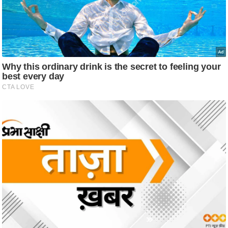
ति
ष
प्र
भु
म
हि
मा
/
ध
र्म
स्थ
ल
व्र
त
त्यो
हा
र