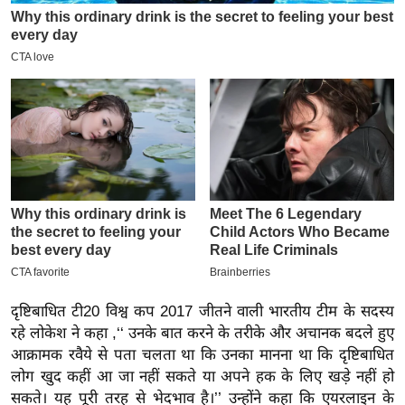
इ
म
ई
-
पे
प
र
मि
सा
ल
बे
दृष्टिबाधित टी20 विश्व कप 2017 जीतने वाली भारतीय टीम के सदस्य
मि
रहे लोकेश ने कहा ,‘‘ उनके बात करने के तरीके और अचानक बदले हुए
सा
आक्रामक रवैये से पता चलता था कि उनका मानना ​​था कि दृष्टिबाधित
ल
लोग खुद कहीं आ जा नहीं सकते या अपने हक के लिए खड़े नहीं हो
श
सकते। यह पूरी तरह से भेदभाव है।’’ उन्होंने कहा कि एयरलाइन के