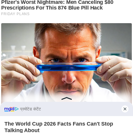
c
y
G
r
i
e
v
a
n
c
e
R
e
d
प्रमोटेड कंटेंट
r
e
The World Cup 2026 Facts Fans Can't Stop
s
Talking About