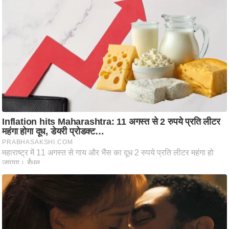
ष
ण
स
म
सा
म
यि
क
मा
तृ
भू
मि
स्तं
भ
ए
म
.