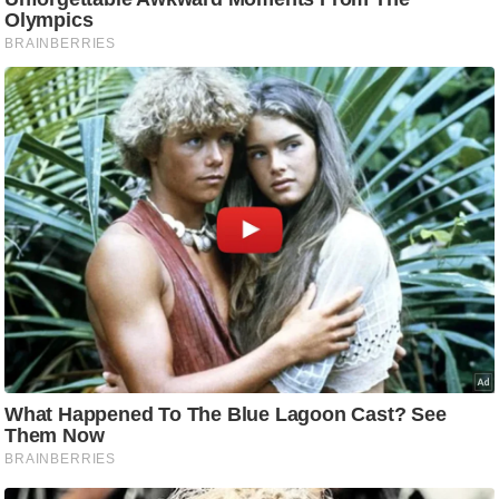
/
फै
श
न
घ
रे
लू
नु
स्खे
प
र्य
ट
न
स्थ
ल
फि