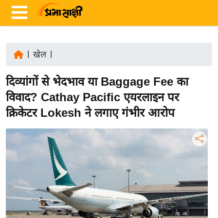
|
खेल
|
ता
दिव्यांगों से भेदभाव या Baggage Fee का
ज़ा
ख
विवाद? Cathay Pacific एयरलाइन पर
ब
क्रिकेटर Lokesh ने लगाए गंभीर आरोप
र
रा
ष्ट्री
य
अं
त
र्रा
ष्ट्री