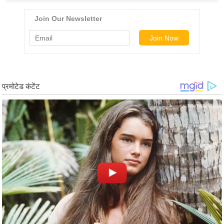
ड
हॉ
ली
वु
ड
फि
ल्म
स
मी
क्षा
B
r
e
a
k
i
n