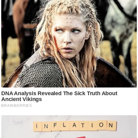
ट
ने
स
मं
त्रा
रि
ले
श
न
शि
प
रा
ज
नी
ति
वि
श्ले