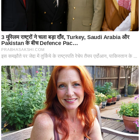
ति
ष
प्र
भु
म
हि
मा
/
ध
र्म
स्थ
ल
व्र
त
त्यो
हा
र