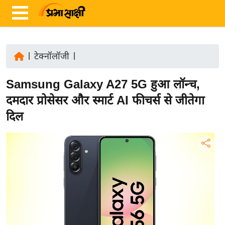
|
टेक्नॉलॉजी
|
ता
Samsung Galaxy A27 5G हुआ लॉन्च,
ज़ा
ख
दमदार प्रोसेसर और स्मार्ट AI फीचर्स से जीतेगा
ब
दिल
र
रा
ष्ट्री
य
अं
त
र्रा
ष्ट्री