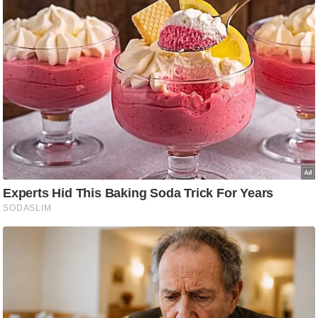
ष
ण
स
म
सा
म
यि
क
मा
तृ
भू
मि
स्तं
भ
ए
म
.