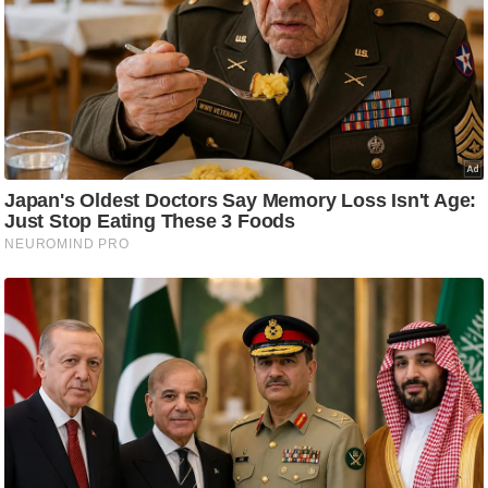
आ
र
.
आ
ई
.
चा
य
प
र
स
मी
क्षा
ध
र्म
ज्यो