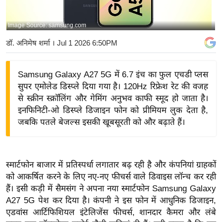
य
बि
Image Source: samsung.com
ज़
डॉ. अनिमेष शर्मा
। Jul 1 2026 6:50PM
ने
स
Samsung Galaxy A27 5G में 6.7 इंच का फुल एचडी प्लस
उ
सुपर एमोलेड डिस्प्ले दिया गया है। 120Hz रिफ्रेश रेट की वजह
द्यो
से स्क्रीन स्क्रॉलिंग और गेमिंग अनुभव काफी स्मूद हो जाता है।
ग
इनफिनिटी-ओ डिस्प्ले डिजाइन फोन को प्रीमियम लुक देता है,
ज
जबकि पतले बेजल्स इसकी खूबसूरती को और बढ़ाते हैं।
ग
त
वि
स्मार्टफोन बाजार में प्रतिस्पर्धा लगातार बढ़ रही है और कंपनियां ग्राहकों
शे
को आकर्षित करने के लिए नए-नए फीचर्स वाले डिवाइस लॉन्च कर रही
ष
हैं। इसी कड़ी में सैमसंग ने अपना नया स्मार्टफोन Samsung Galaxy
ज्ञ
A27 5G पेश कर दिया है। कंपनी ने इस फोन में आधुनिक डिजाइन,
रा
एडवांस आर्टिफिशियल इंटेलिजेंस फीचर्स, शानदार कैमरा और लंबे