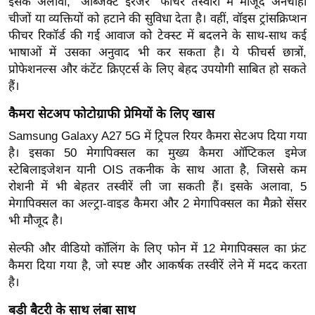
इसके अलावा, "ऑब्जेक्ट इरेजर" फीचर तस्वीरों में मौजूद अनचाही
र्ल्ड
चीजों या व्यक्तियों को हटाने की सुविधा देता है। वहीं, वॉइस ट्रांसक्रिप्शन
न्यू
फीचर रिकॉर्ड की गई आवाज को टेक्स्ट में बदलने के साथ-साथ कई
ज
भाषाओं में उसका अनुवाद भी कर सकता है। ये फीचर्स छात्रों,
प्रोफेशनल्स और कंटेंट क्रिएटर्स के लिए बेहद उपयोगी साबित हो सकते
ब्री
हैं।
फ
म
कैमरा सेटअप फोटोग्राफी प्रेमियों के लिए खास
नो
Samsung Galaxy A27 5G में ट्रिपल रियर कैमरा सेटअप दिया गया
रं
है। इसका 50 मेगापिक्सल का मुख्य कैमरा ऑप्टिकल इमेज
ज
स्टेबिलाइजेशन यानी OIS तकनीक के साथ आता है, जिससे कम
न
रोशनी में भी बेहतर तस्वीरें ली जा सकती हैं। इसके अलावा, 5
ज
मेगापिक्सल का अल्ट्रा-वाइड कैमरा और 2 मेगापिक्सल का मैक्रो सेंसर
ग
भी मौजूद है।
त
सेल्फी और वीडियो कॉलिंग के लिए फोन में 12 मेगापिक्सल का फ्रंट
बॉ
कैमरा दिया गया है, जो स्पष्ट और आकर्षक तस्वीरें लेने में मदद करता
ली
है।
वु
बड़ी बैटरी के साथ लंबा साथ