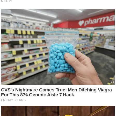
ट
ने
स
मं
त्रा
रि
ले
श
न
शि
प
रा
ज
नी
ति
वि
श्ले