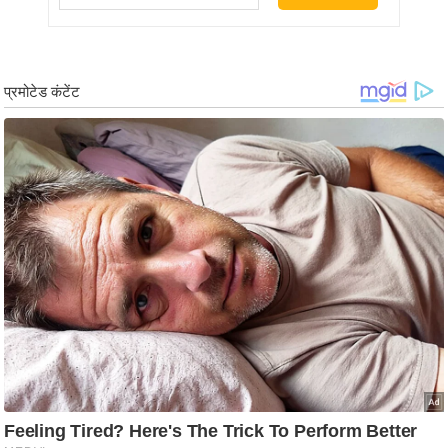
/
फै
श
न
घ
रे
लू
नु
स्खे
प
र्य
ट
न
स्थ
ल
फि