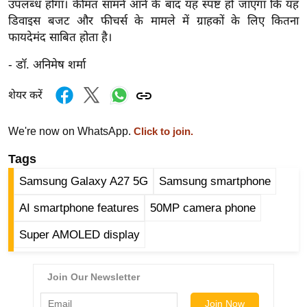
उपलब्ध होगा। कीमत सामने आने के बाद यह स्पष्ट हो जाएगा कि यह
g
डिवाइस बजट और फीचर्स के मामले में ग्राहकों के लिए कितना
N
फायदेमंद साबित होता है।
e
w
- डॉ. अनिमेष शर्मा
s
शेयर करें
ला
इ
We're now on WhatsApp.
Click to join.
फ
स्टा
Tags
इ
Samsung Galaxy A27 5G
Samsung smartphone
ल
AI smartphone features
50MP camera phone
टे
क्नॉ
Super AMOLED display
लॉ
जी
ब्यू
टी