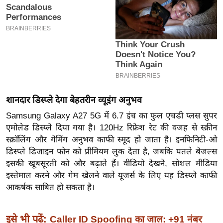
इ
म
ई
-
पे
प
र
शानदार डिस्प्ले देगा बेहतरीन व्यूइंग अनुभव
मि
Samsung Galaxy A27 5G में 6.7 इंच का फुल एचडी प्लस सुपर
सा
एमोलेड डिस्प्ले दिया गया है। 120Hz रिफ्रेश रेट की वजह से स्क्रीन
ल
स्क्रॉलिंग और गेमिंग अनुभव काफी स्मूद हो जाता है। इनफिनिटी-ओ
डिस्प्ले डिजाइन फोन को प्रीमियम लुक देता है, जबकि पतले बेजल्स
बे
इसकी खूबसूरती को और बढ़ाते हैं। वीडियो देखने, सोशल मीडिया
मि
इस्तेमाल करने और गेम खेलने वाले यूजर्स के लिए यह डिस्प्ले काफी
सा
आकर्षक साबित हो सकता है।
ल
श
इसे भी पढ़ें:
Caller ID Spoofing का जाल: +91 नंबर