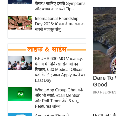
हॉलीवुड
कैंसर? जानिए इसके Symptoms
और बचाव के जरूरी Tips
फिल्म समीक्षा
International Friendship
Breaking
Day 2026: मित्रता है मानवता का
News
सबसे मजबूत सेतु
लाइफस्टाइल
टेक्नॉलॉजी
लाइफ & साइंस
ब्यूटी/फैशन
घरेलू नुस्खे
BFUHS 630 MO Vacancy:
पंजाब में चिकित्सा सेवाओं का
पर्यटन स्थल
विस्तार, 630 Medical Officer
फिटनेस मंत्रा
पदों के लिए आज Apply करने का
Last Day
रिलेशनशिप
WhatsApp Group Chat बनेगा
राजनीति
और भी स्मार्ट, @all Mention
विश्लेषण
और Poll Timer जैसे 3 धांसू
समसामयिक
Features लॉन्च
मातृभूमि
U-शेप AC की
Apple App Store से