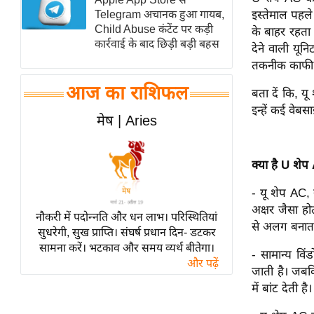
Telegram अचानक हुआ गायब,
इस्तेमाल पहले
स्तंभ
Child Abuse कंटेंट पर कड़ी
के बाहर रहता 
एम.
कार्रवाई के बाद छिड़ी बड़ी बहस
देने वाली यून
आर.
तकनीक काफी 
आई.
आज का राशिफल
बता दें कि, यू
चाय पर
इन्हें कई वेबस
समीक्षा
मेष | Aries
धर्म
ज्योतिष
क्या है U शे
प्रभु
- यू शेप AC,
महिमा/
अक्षर जैसा ह
नौकरी में पदोन्नति और धन लाभ। परिस्थितियां
धर्मस्थल
से अलग बनाता 
सुधरेगी, सुख प्राप्ति। संघर्ष प्रधान दिन- डटकर
व्रत
सामना करें। भटकाव और समय व्यर्थ बीतेगा।
- सामान्य वि
त्योहार
और पढ़ें
जाती है। जबक
राशिफल
में बांट देत
विशेष