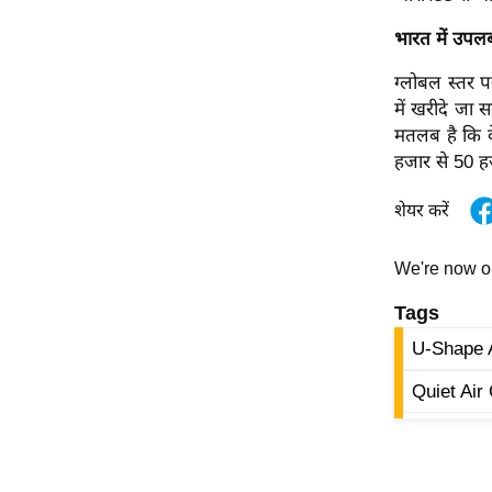
ऑडियो
भारत में उपलब
इंफ़ोग्राफ़िक
ग्लोबल स्तर 
राज्यों से
में खरीदे जा 
शहरों से
मतलब है कि वे
वेब स्टोरी
हजार से 50 ह
कार्टून
शेयर करें
Short
Videos
We're now 
iOS App
Tags
About us
U-Shape
Contact Editor
Quiet Air
Advertise
Privacy Policy
Grievance
Redressal