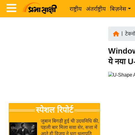
राष्ट्रीय
अंतर्राष्ट्रीय
बिज़नेस
Latest
ता
News
|
टेक्
ज़ा
in
ख
Window A
Hindi
ब
ये नया 
र
Hindi
राष्ट्रीय
News
अंतर्राष्ट्रीय
Live
बिज़नेस
उद्योग
Breaking
स्पेशल रिपोर्ट
जगत
News in
विशेषज्ञ
Hindi
जुबान बिगड़ी हुई थी उदयनिधि की,
राय
पहली बार मिला सवा शेर, सत्ता में
आते ही विजय ने धरा थलापति