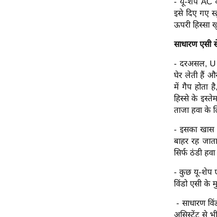
- यू-शेप AC क
विश्लेषण
इसे दिए गए स
ट्रेंडिंग
ऊपरी हिस्सा ख
साधारण एसी से
Q
u
- दरअसल, U श
i
घेर लेती हैं
c
में गैप होता
k
हिस्से के इस्
L
ताजा हवा के ल
i
n
- इसका खास डि
k
बाहर रह जाता 
s
सिर्फ ठंडी हव
विधानसभा
- कुछ यू-शेप 
चुनाव
विंडो एसी के 
फोटो
- साधारण विं
वीडियो
असिस्टेंट से भी