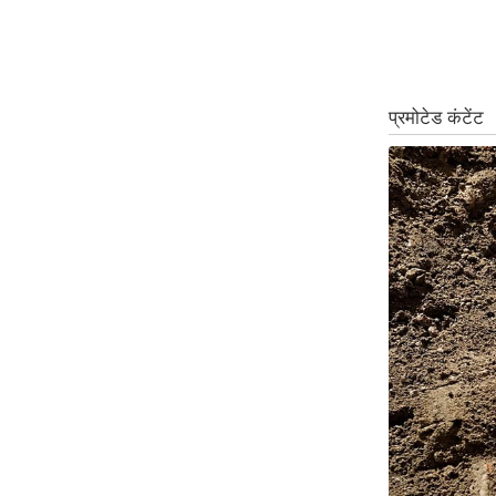
Code Of Ethics
RSS
Our Team
Expert Panel
Loksabhachunav
Android App