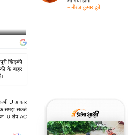
आ गयी होगी
~ नीरज कुमार दुबे
ूरी खिड़की
़की के बाहर
ै।
ने कभी U आकार
कनीक समझ सकते
लेकिन U शेप AC