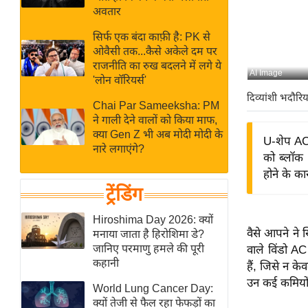
बजट
Hindi
अवतार
खेल
News
सिर्फ एक बंदा काफ़ी है: PK से
क्रिकेट
ओवैसी तक...कैसे अकेले दम पर
Hindi
IPL
राजनीति का रुख बदलने में लगे ये
AI Image
'लोन वॉरियर्स'
Videos
2026
दिव्यांशी भदौरिय
क्राइम
Chai Par Sameeksha: PM
ने गाली देने वालों को किया माफ,
ई-पेपर
क्या Gen Z भी अब मोदी मोदी के
U-शेप AC
मिसाल बेमिसाल
नारे लगाएंगे?
को ब्लॉक 
शख्सियत
होने के क
यंग इंडिया
ट्रेंडिंग
साहित्य जगत
Hiroshima Day 2026: क्यों
ऑटो वर्ल्ड
वैसे आपने ने
मनाया जाता है हिरोशिमा डे?
जानिए परमाणु हमले की पूरी
वाले विंडो A
न्यूज ब्रीफ
कहानी
हैं, जिसे न क
मनोरंजन जगत
उन कई कमियों 
World Lung Cancer Day:
बॉलीवुड
क्यों तेजी से फैल रहा फेफड़ों का