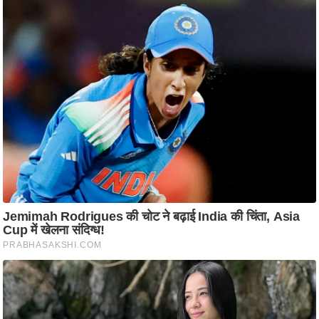
ति
ष
प्र
भु
म
हि
मा
/
ध
र्म
स्थ
ल
व्र
त
त्यो
हा
र