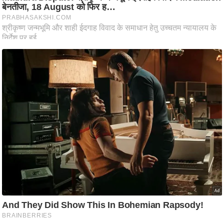
ट
ने
स
मं
त्रा
रि
ले
श
न
शि
प
रा
ज
नी
ति
वि
श्ले