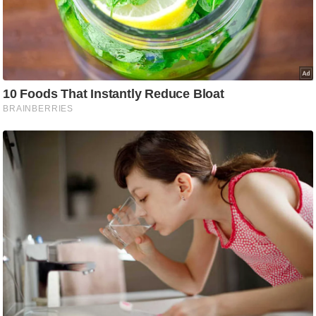
ड
हॉ
ली
वु
ड
फि
ल्म
स
मी
क्षा
B
r
e
a
k
i
n