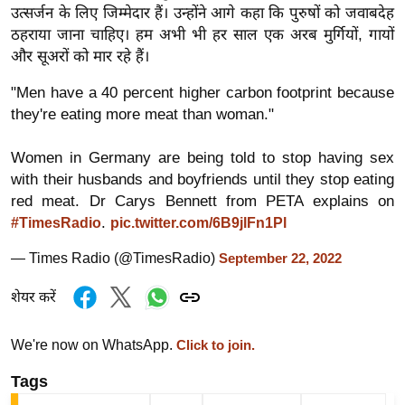
ख्सि
उत्सर्जन के लिए जिम्मेदार हैं। उन्होंने आगे कहा कि पुरुषों को जवाबदेह
य
ठहराया जाना चाहिए। हम अभी भी हर साल एक अरब मुर्गियों, गायों
त
और सूअरों को मार रहे हैं।
यं
"Men have a 40 percent higher carbon footprint because
ग
they're eating more meat than woman."
इं
डि
Women in Germany are being told to stop having sex
या
with their husbands and boyfriends until they stop eating
red meat. Dr Carys Bennett from PETA explains on
सा
.
#TimesRadio
pic.twitter.com/6B9jlFn1Pl
हि
त्य
— Times Radio (@TimesRadio)
September 22, 2022
ज
शेयर करें
ग
त
We're now on WhatsApp.
Click to join.
ऑ
टो
Tags
व