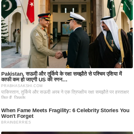
आ
र
.
आ
ई
.
चा
य
प
र
स
मी
क्षा
ध
र्म
ज्यो