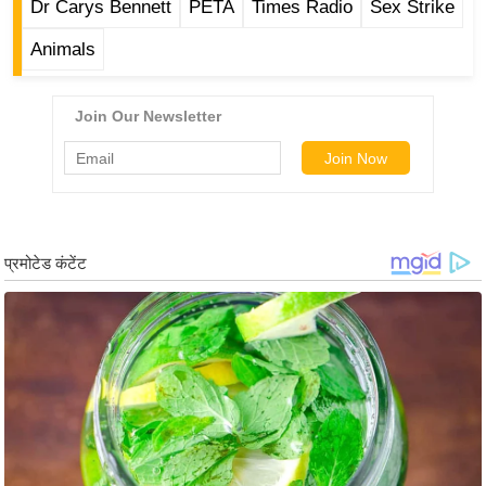
Dr Carys Bennett
PETA
Times Radio
Sex Strike
र्ल्ड
Animals
न्यू
ज
ब्री
फ
म
नो
रं
ज
न
ज
ग
त
बॉ
ली
वु