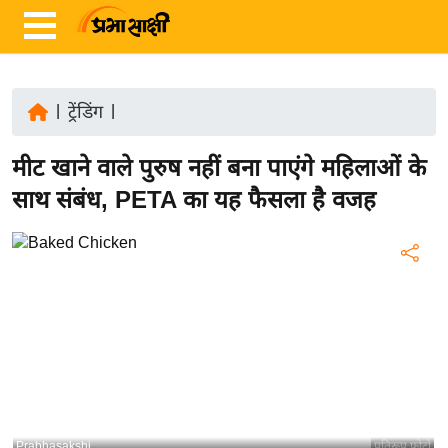
|
ट्रेंडिंग
|
ता
मीट खाने वाले पुरुष नहीं बना पाएंगे महिलाओं के
ज़ा
ख
साथ संबंध, PETA का यह फैसला है वजह
ब
र
रा
ष्ट्री
य
अं
त
र्रा
ष्ट्री
Prabhasakshi
प्रतिरूप फोटो