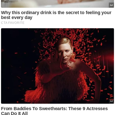
g
N
e
w
s
ला
इ
फ
स्टा
इ
ल
टे
क्नॉ
लॉ
जी
ब्यू
टी