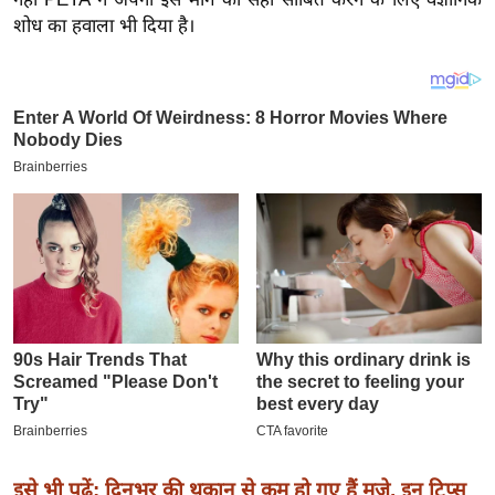
य
शोध का हवाला भी दिया है।
ब
ज
ट
खे
ल
क्रि
के
ट
I
P
L
2
0
2
6
इसे भी पढ़ें: दिनभर की थकान से कम हो गए हैं मजे, इन टिप्स
क्रा