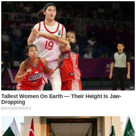
ष
ण
स
म
सा
म
यि
क
मा
तृ
भू
मि
स्तं
भ
ए
म
.