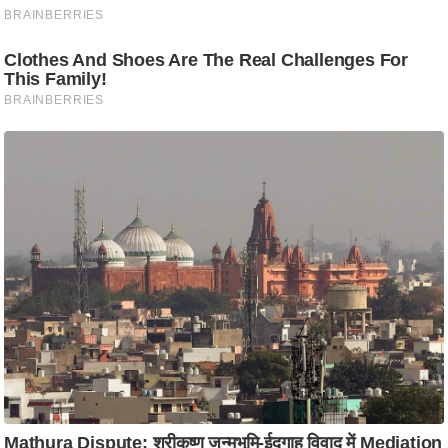
/
फै
श
न
घ
रे
लू
नु
स्खे
प
र्य
ट
न
स्थ
ल
फि