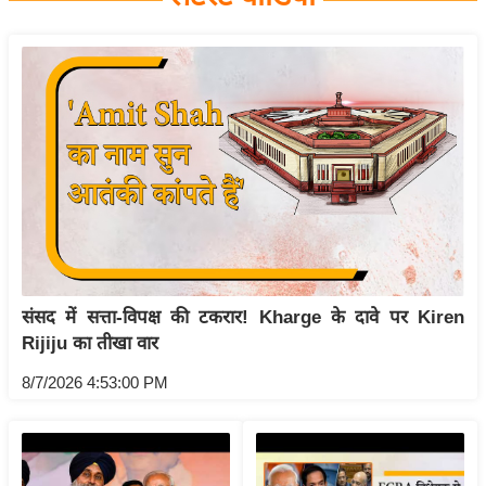
य
बि
ज़
ने
स
उ
द्यो
ग
ज
ग
संसद में सत्ता-विपक्ष की टकरार! Kharge के दावे पर Kiren
त
Rijiju का तीखा वार
वि
शे
8/7/2026 4:53:00 PM
ष
ज्ञ
रा