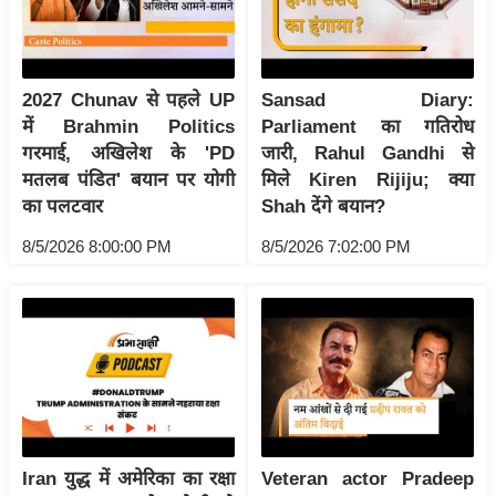
/
फै
श
2027 Chunav से पहले UP
Sansad Diary:
न
में Brahmin Politics
Parliament का गतिरोध
घ
गरमाई, अखिलेश के 'PD
जारी, Rahul Gandhi से
रे
मतलब पंडित' बयान पर योगी
मिले Kiren Rijiju; क्या
लू
का पलटवार
Shah देंगे बयान?
नु
8/5/2026 8:00:00 PM
8/5/2026 7:02:00 PM
स्खे
प
र्य
ट
न
स्थ
ल
फि
Iran युद्ध में अमेरिका का रक्षा
Veteran actor Pradeep