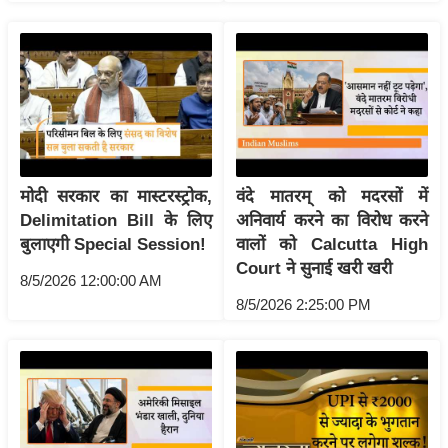
ष
ण
स
म
सा
म
यि
मोदी सरकार का मास्टरस्ट्रोक,
वंदे मातरम् को मदरसों में
क
Delimitation Bill के लिए
अनिवार्य करने का विरोध करने
मा
बुलाएगी Special Session!
वालों को Calcutta High
तृ
Court ने सुनाई खरी खरी
भू
8/5/2026 12:00:00 AM
8/5/2026 2:25:00 PM
मि
स्तं
भ
ए
म
.