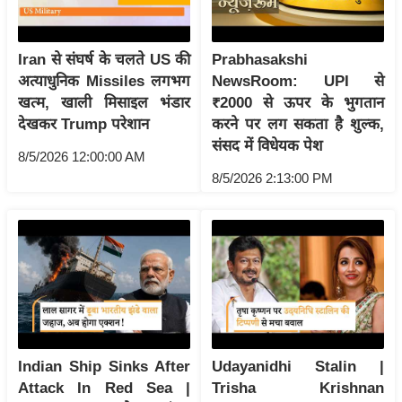
आ
र
Iran से संघर्ष के चलते US की
Prabhasakshi
.
अत्याधुनिक Missiles लगभग
NewsRoom: UPI से
आ
खत्म, खाली मिसाइल भंडार
₹2000 से ऊपर के भुगतान
ई
देखकर Trump परेशान
करने पर लग सकता है शुल्क,
.
संसद में विधेयक पेश
8/5/2026 12:00:00 AM
चा
8/5/2026 2:13:00 PM
य
प
र
स
मी
क्षा
ध
र्म
Indian Ship Sinks After
Udayanidhi Stalin |
ज्यो
Attack In Red Sea |
Trisha Krishnan