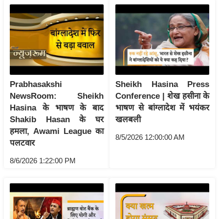
g
N
e
w
s
ला
इ
Prabhasakshi
Sheikh Hasina Press
फ
NewsRoom: Sheikh
Conference | शेख हसीना के
Hasina के भाषण के बाद
भाषण से बांग्लादेश में भयंकर
स्टा
Shakib Hasan के घर
खलबली
इ
हमला, Awami League का
ल
8/5/2026 12:00:00 AM
पलटवार
टे
8/6/2026 1:22:00 PM
क्नॉ
लॉ
जी
ब्यू
टी