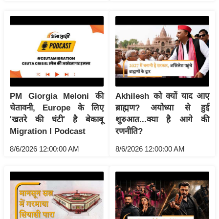
ख्सि
य
त
यं
ग
इं
डि
या
PM Giorgia Meloni की
Akhilesh को क्यों याद आए
चेतावनी, Europe के लिए
ब्राह्मण? अयोध्या से हुई
सा
'खतरे की घंटी' है बेकाबू
शुरुआत...क्या है आगे की
हि
Migration I Podcast
रणनीति?
त्य
ज
8/6/2026 12:00:00 AM
8/6/2026 12:00:00 AM
ग
त
ऑ
टो
व