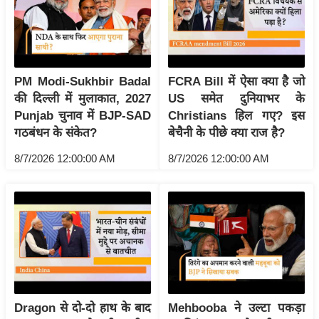
य
ब
ज
ट
PM Modi-Sukhbir Badal
FCRA Bill में ऐसा क्या है जो
खे
की दिल्ली में मुलाकात, 2027
US समेत दुनियाभर के
ल
Punjab चुनाव में BJP-SAD
Christians हिल गए? इस
क्रि
गठबंधन के संकेत?
बेचैनी के पीछे क्या राज है?
के
8/7/2026 12:00:00 AM
8/7/2026 12:00:00 AM
ट
I
P
L
2
0
2
6
Dragon से दो-दो हाथ के बाद
Mehbooba ने उल्टा पकड़ा
क्रा