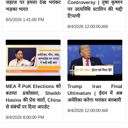
ति
जहाज पर हमला देख भयंकर
Controversy | तृषा कृष्णन
भड़का भारत
पर उदयनिधि स्टालिन की भद्दी
ष
टिप्पणी
प्र
8/5/2026 1:41:00 PM
भु
8/4/2026 12:00:00 AM
म
हि
मा
/
ध
र्म
स्थ
ल
MEA ने PoK Elections को
Trump Iran Final
बताया ढकोसला, Sheikh
Ultimatum | ईरान में अब
व्र
Hasina की प्रेस वार्ता, China
अमेरिका करेगा भयंकर बमबारी
त
से संबंधों पर दिया अपडेट
त्यो
8/4/2026 12:00:00 AM
हा
8/4/2026 8:00:00 PM
र