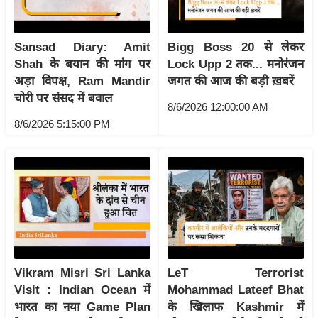
र्ल्ड
न्यू
Sansad Diary: Amit
Bigg Boss 20 से लेकर
ज
Shah के बयान की मांग पर
Lock Upp 2 तक... मनोरंजन
ब्री
अड़ा विपक्ष, Ram Mandir
जगत की आज की बड़ी ख़बरें
फ
चोरी पर संसद में बवाल
8/6/2026 12:00:00 AM
म
8/6/2026 5:15:00 PM
नो
रं
ज
न
ज
ग
त
बॉ
Vikram Misri Sri Lanka
LeT Terrorist
ली
Visit : Indian Ocean में
Mohammad Lateef Bhat
वु
भारत का नया Game Plan
के खिलाफ Kashmir में