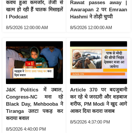
ट
कवच हुआ कमजोर, तेजी से
Rawat passes away |
ने
खत्म हो रही हैं घातक मिसाइलें
Awarapan 2 पर Emraan
स
I Podcast
Hashmi ने तोड़ी चुप्पी
मं
8/5/2026 12:00:00 AM
8/5/2026 12:00:00 AM
त्रा
रि
ले
श
न
शि
प
रा
J&K Politics में उबाल,
Article 370 पर बदजुबानी
ज
Congress-NC मना रहे
कर रहे थे जरदारी और शहबाज
नी
Black Day, Mehbooba ने
शरीफ, PM Modi ने खुद आगे
Tiranga उलटा पकड़ कर
आकर दिया करारा जवाब
ति
कराया बवाल
वि
8/5/2026 4:37:00 PM
श्ले
8/5/2026 4:40:00 PM