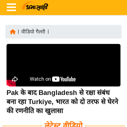
|
वीडियो गैलरी
|
ता
ज़ा
ख
ब
र
रा
ष्ट्री
Pak के बाद Bangladesh से रक्षा संबंध
य
बना रहा Turkiye, भारत को दो तरफ से घेरने
अं
की रणनीति का खुलासा
त
र्रा
लेटेस्ट वीडियो
ष्ट्री