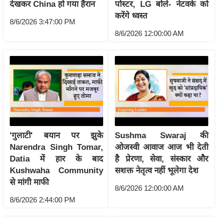
ड
देखकर China हो गया हैरान
पोस्टर, LG बोले- नेटवर्क को
हॉ
करेंगे ध्वस्त
8/6/2026 3:47:00 PM
ली
8/6/2026 12:00:00 AM
वु
ड
फि
ल्म
स
मी
क्षा
B
'गुलाटी' बयान पर झुके
Sushma Swaraj की
r
Narendra Singh Tomar,
ओजस्वी आवाज आज भी देती
Datia में हार के बाद
है प्रेरणा, सेवा, संस्कार और
e
Kushwaha Community
सशक्त नेतृत्व नहीं भूलेगा देश
a
से मांगी माफी
k
8/6/2026 12:00:00 AM
i
8/6/2026 2:44:00 PM
n