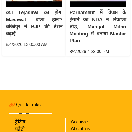
i
c
क्या Tejashwi का होगा
Parliament में विपक्ष के
k
Mayawati वाला हाल?
हंगामे का NDA ने निकाला
L
बांकीपुर ने BJP की टेंशन
तोड़, Mangal Milan
i
बढ़ाई
Meeting में बनाया Master
n
Plan
8/4/2026 12:00:00 AM
k
8/4/2026 4:23:00 PM
s
वि
धा
न
स
भा
Quick Links
चु
ना
व
ट्रेंडिंग
Archive
About us
फोटो
फो