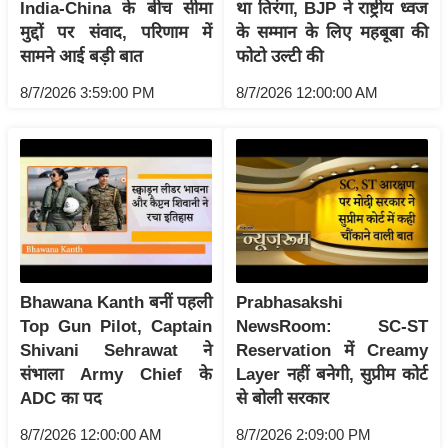
India-China के बीच सीमा
था तिरंगा, BJP ने राष्ट्रीय ध्वज
इ
मुद्दों पर संवाद, परिणाम में
के सम्मान के लिए महबूबा की
म
सामने आई बड़ी बात
फोटो उल्टी की
ई
8/7/2026 3:59:00 PM
8/7/2026 12:00:00 AM
-
पे
प
र
मि
सा
ल
Bhawana Kanth बनीं पहली
Prabhasakshi
बे
Top Gun Pilot, Captain
NewsRoom: SC-ST
मि
Shivani Sehrawat ने
Reservation में Creamy
सा
संभाला Army Chief के
Layer नहीं बनेगी, सुप्रीम कोर्ट
ADC का पद
से बोली सरकार
ल
श
8/7/2026 12:00:00 AM
8/7/2026 2:09:00 PM