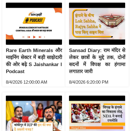
रा
शि
फ
ल
वि
शे
Rare Earth Minerals और
Sansad Diary: राम मंदिर से
ष
माइनिंग सेक्टर में बड़ी साझेदारी
लेकर छात्रों के मुद्दे तक, दोनों
वि
की ओर बढ़े S Jaishankar I
सदनों में विपक्ष का हंगामा
श्ले
Podcast
लगातार जारी
ष
ण
8/4/2026 12:00:00 AM
8/4/2026 6:20:00 PM
ट्रें
डिं
ग
Q
u