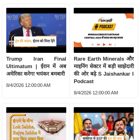
ष
ण
स
म
सा
म
यि
Trump Iran Final
Rare Earth Minerals और
क
Ultimatum | ईरान में अब
माइनिंग सेक्टर में बड़ी साझेदारी
मा
अमेरिका करेगा भयंकर बमबारी
की ओर बढ़े S Jaishankar I
तृ
Podcast
8/4/2026 12:00:00 AM
भू
8/4/2026 12:00:00 AM
मि
स्तं
भ
ए
म
.