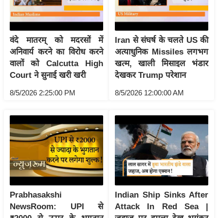
/
फै
श
वंदे मातरम् को मदरसों में
Iran से संघर्ष के चलते US की
न
अनिवार्य करने का विरोध करने
अत्याधुनिक Missiles लगभग
घ
वालों को Calcutta High
खत्म, खाली मिसाइल भंडार
रे
Court ने सुनाई खरी खरी
देखकर Trump परेशान
लू
8/5/2026 2:25:00 PM
8/5/2026 12:00:00 AM
नु
स्खे
प
र्य
ट
न
स्थ
ल
Prabhasakshi
Indian Ship Sinks After
फि
NewsRoom: UPI से
Attack In Red Sea |