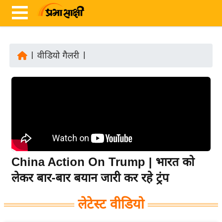
|
वीडियो गैलरी
|
ता
ज़ा
ख
ब
र
रा
ष्ट्री
China Action On Trump | भारत को
य
लेकर बार-बार बयान जारी कर रहे ट्रंप
अं
त
लेटेस्ट वीडियो
र्रा
ष्ट्री