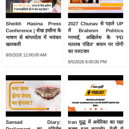
र्ल्ड
न्यू
ज
Sheikh Hasina Press
2027 Chunav से पहले UP
ब्री
Conference | शेख हसीना के
में Brahmin Politics
फ
भाषण से बांग्लादेश में भयंकर
गरमाई, अखिलेश के 'PD
खलबली
मतलब पंडित' बयान पर योगी
म
का पलटवार
नो
8/5/2026 12:00:00 AM
रं
8/5/2026 8:00:00 PM
ज
न
ज
ग
त
बॉ
ली
वु
Sansad Diary:
Iran युद्ध में अमेरिका का रक्षा