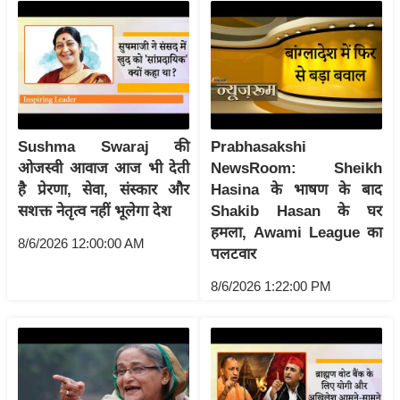
ख्सि
य
त
यं
ग
इं
Sushma Swaraj की
Prabhasakshi
डि
ओजस्वी आवाज आज भी देती
NewsRoom: Sheikh
या
है प्रेरणा, सेवा, संस्कार और
Hasina के भाषण के बाद
सा
सशक्त नेतृत्व नहीं भूलेगा देश
Shakib Hasan के घर
हि
हमला, Awami League का
8/6/2026 12:00:00 AM
त्य
पलटवार
ज
8/6/2026 1:22:00 PM
ग
त
ऑ
टो
व