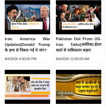
रा
शि
फ
ल
वि
शे
Iran America War
Pakistan Out From US-
ष
Updates|Donald Trump
Iran Talks|अमेरिका-ईरान
वि
के हाथ से निकल गई ये जंग?
वार्ता से पाकिस्तान बाहर!
श्ले
8/4/2026 4:00:00 PM
8/4/2026 12:00:00 AM
ष
ण
ट्रें
डिं
ग
Q
u