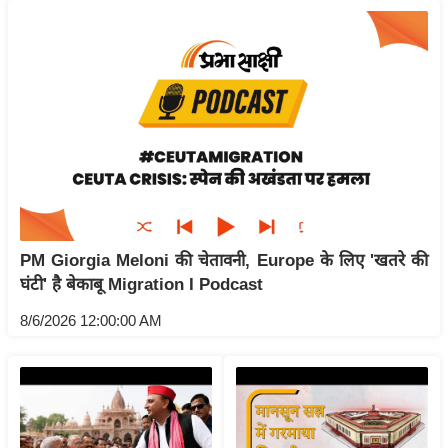
य
बि
ज़
ने
स
उ
द्यो
ग
ज
PM Giorgia Meloni की चेतावनी, Europe के लिए 'खतरे की
ग
घंटी' है बेकाबू Migration I Podcast
त
8/6/2026 12:00:00 AM
वि
शे
ष
ज्ञ
रा