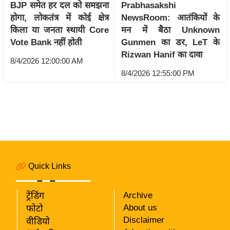
BJP समेत हर दल को समझना
Prabhasakshi
i
होगा, लोकतंत्र में कोई क्षेत्र
NewsRoom: आतंकियों के
c
किला या जनता स्थायी Core
मन में बैठा Unknown
k
Vote Bank नहीं होती
Gunmen का डर, LeT के
L
Rizwan Hanif का दावा
i
8/4/2026 12:00:00 AM
n
8/4/2026 12:55:00 PM
k
s
वि
धा
न
स
Quick Links
भा
चु
ट्रेंडिंग
Archive
ना
About us
फोटो
व
Disclaimer
वीडियो
फो