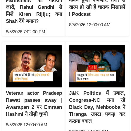
ड
Parliament का गतिरोध
कवच हुआ कमजोर, तेजी से
जारी, Rahul Gandhi से
खत्म हो रही हैं घातक मिसाइलें
हॉ
मिले Kiren Rijiju; क्या
I Podcast
ली
Shah देंगे बयान?
वु
8/5/2026 12:00:00 AM
ड
8/5/2026 7:02:00 PM
फि
ल्म
स
मी
क्षा
B
r
Veteran actor Pradeep
J&K Politics में उबाल,
e
Rawat passes away |
Congress-NC मना रहे
a
Awarapan 2 पर Emraan
Black Day, Mehbooba ने
k
Hashmi ने तोड़ी चुप्पी
Tiranga उलटा पकड़ कर
i
कराया बवाल
8/5/2026 12:00:00 AM
n