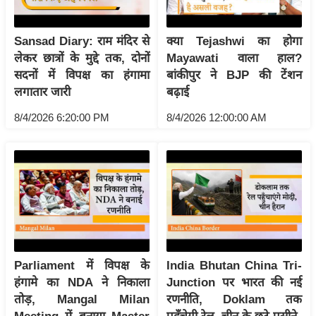
आ
र
Sansad Diary: राम मंदिर से
क्या Tejashwi का होगा
.
लेकर छात्रों के मुद्दे तक, दोनों
Mayawati वाला हाल?
आ
सदनों में विपक्ष का हंगामा
बांकीपुर ने BJP की टेंशन
ई
लगातार जारी
बढ़ाई
.
8/4/2026 6:20:00 PM
8/4/2026 12:00:00 AM
चा
य
प
र
स
मी
क्षा
ध
Parliament में विपक्ष के
India Bhutan China Tri-
र्म
हंगामे का NDA ने निकाला
Junction पर भारत की नई
तोड़, Mangal Milan
रणनीति, Doklam तक
ज्यो