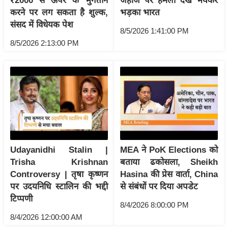
₹2000 से ऊपर के भुगतान
जहाज पर हमला देख भयंकर
ट
करने पर लग सकता है शुल्क,
भड़का भारत
ने
संसद में विधेयक पेश
स
8/5/2026 1:41:00 PM
मं
8/5/2026 2:13:00 PM
त्रा
रि
ले
श
न
शि
प
Udayanidhi Stalin |
MEA ने PoK Elections को
रा
Trisha Krishnan
बताया ढकोसला, Sheikh
ज
Controversy | तृषा कृष्णन
Hasina की प्रेस वार्ता, China
नी
पर उदयनिधि स्टालिन की भद्दी
से संबंधों पर दिया अपडेट
ति
टिप्पणी
8/4/2026 8:00:00 PM
वि
8/4/2026 12:00:00 AM
श्ले