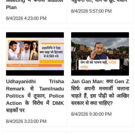
Meeting में बनाया Master
पहुँचेगी रेल, चीन के छूटे पसीने
ति
Plan
ष
8/4/2026 5:57:00 PM
8/4/2026 4:23:00 PM
प्र
भु
म
हि
मा
/
ध
र्म
Udhayanidhi Trisha
Jan Gan Man: क्या Gen Z
स्थ
Remark से Tamilnadu
सिर्फ अपनी मनमर्जी चलाना
ल
Politics में तूफान, Police
चाहते हैं, इस पीढ़ी को आखिर
व्र
Action के विरोध में DMK
सरकार से क्या चाहिए?
त
सड़कों पर
8/4/2026 9:30:00 PM
त्यो
8/4/2026 3:23:00 PM
हा
र