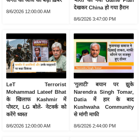
जगत की आज की बड़ी ख़बरें
भारत का नया Game Plan
देखकर China हो गया हैरान
इ
8/6/2026 12:00:00 AM
म
8/6/2026 3:47:00 PM
ई
-
पे
प
र
मि
सा
ल
LeT Terrorist
'गुलाटी' बयान पर झुके
Mohammad Lateef Bhat
Narendra Singh Tomar,
के खिलाफ Kashmir में
Datia में हार के बाद
बे
पोस्टर, LG बोले- नेटवर्क को
Kushwaha Community
मि
करेंगे ध्वस्त
से मांगी माफी
सा
ल
8/6/2026 12:00:00 AM
8/6/2026 2:44:00 PM
श