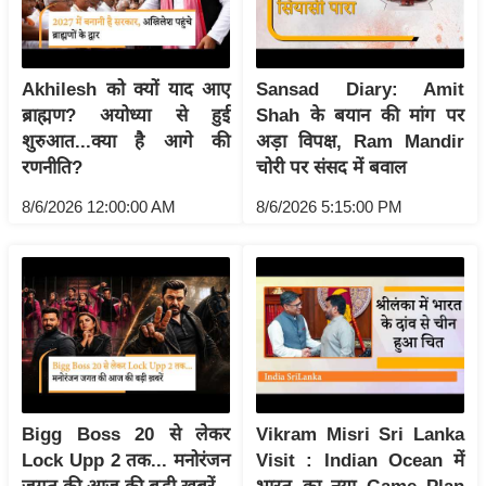
य
ब
ज
Akhilesh को क्यों याद आए
Sansad Diary: Amit
ट
ब्राह्मण? अयोध्या से हुई
Shah के बयान की मांग पर
खे
शुरुआत...क्या है आगे की
अड़ा विपक्ष, Ram Mandir
ल
रणनीति?
चोरी पर संसद में बवाल
क्रि
8/6/2026 12:00:00 AM
8/6/2026 5:15:00 PM
के
ट
I
P
L
2
0
2
Bigg Boss 20 से लेकर
Vikram Misri Sri Lanka
6
Lock Upp 2 तक... मनोरंजन
Visit : Indian Ocean में
क्रा