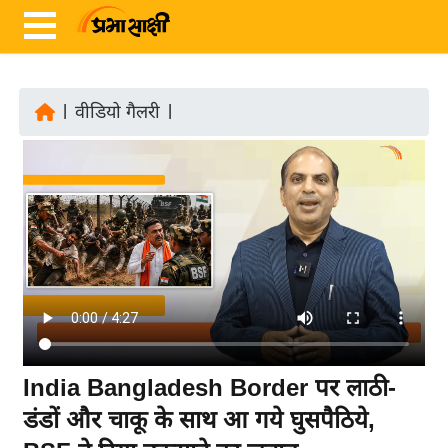
|
वीडियो गैलरी
|
ता
ज़ा
ख
ब
र
रा
ष्ट्री
य
अं
India Bangladesh Border पर लाठी-
त
डंडों और चाकू के साथ आ गये घुसपैठिये,
र्रा
ष्ट्री