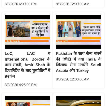
ख्सि
8/8/2026 6:00:00 PM
8/8/2026 12:00:00 AM
य
त
यं
ग
इं
डि
या
सा
LoC, LAC व
Pakistan के साथ सैन्य संघर्ष
International Border के
की स्थिति में क्या India के
हि
पास सख्ती, Amit Shah के
खिलाफ सेना उतारेंगे Saudi
त्य
दिशानिर्देश के बाद घुसपैठियों में
Arabia और Turkey
ज
हड़कंप
ग
8/8/2026 12:00:00 AM
त
8/8/2026 4:26:00 PM
ऑ
टो
व