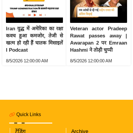
i
c
k
L
Iran युद्ध में अमेरिका का रक्षा
Veteran actor Pradeep
i
कवच हुआ कमजोर, तेजी से
Rawat passes away |
n
खत्म हो रही हैं घातक मिसाइलें
Awarapan 2 पर Emraan
k
I Podcast
Hashmi ने तोड़ी चुप्पी
s
8/5/2026 12:00:00 AM
8/5/2026 12:00:00 AM
वि
धा
न
स
भा
चु
ना
Quick Links
व
फो
ट्रेंडिंग
Archive