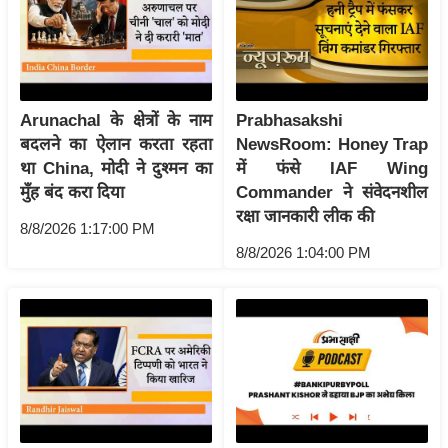
र्ल्ड
न्यू
ज
ब्री
Arunachal के क्षेत्रों के नाम
Prabhasakshi
फ
बदलने का ऐलान करता रहता
NewsRoom: Honey Trap
म
था China, मोदी ने दुश्मन का
में फंसे IAF Wing
नो
मुँह बंद करा दिया
Commander ने संवेदनशील
रं
रक्षा जानकारी लीक की
8/8/2026 1:17:00 PM
ज
8/8/2026 1:04:00 PM
न
ज
ग
त
बॉ
ली
वु