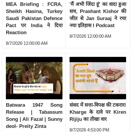
ड
MEA Briefing : FCRA,
'मैं अभी जिंदा हूं' का वादा हुआ
हॉ
Sheikh Hasina, Turkey
सच, Prashant Kishor की
ली
Saudi Pakistan Defence
जीत से Jan Suraaj ने रचा
वु
Pact पर India ने दिया
नया इतिहास I Podcast
ड
Reaction
8/7/2026 12:00:00 AM
फि
8/7/2026 12:00:00 AM
ल्म
स
मी
क्षा
B
r
e
a
Batwara 1947 Song
संसद में सत्ता-विपक्ष की टकरार!
k
Release | Tabassum
Kharge के दावे पर Kiren
Song | Ali Fazal | Sunny
Rijiju का तीखा वार
i
deol- Preity Zinta
n
8/7/2026 4:53:00 PM