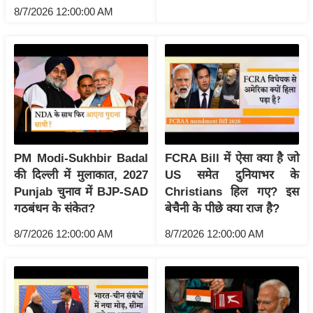
g
8/7/2026 12:00:00 AM
N
e
w
s
ला
इ
फ
स्टा
PM Modi-Sukhbir Badal
FCRA Bill में ऐसा क्या है जो
इ
की दिल्ली में मुलाकात, 2027
US समेत दुनियाभर के
ल
Punjab चुनाव में BJP-SAD
Christians हिल गए? इस
गठबंधन के संकेत?
बेचैनी के पीछे क्या राज है?
टे
क्नॉ
8/7/2026 12:00:00 AM
8/7/2026 12:00:00 AM
लॉ
जी
ब्यू
टी