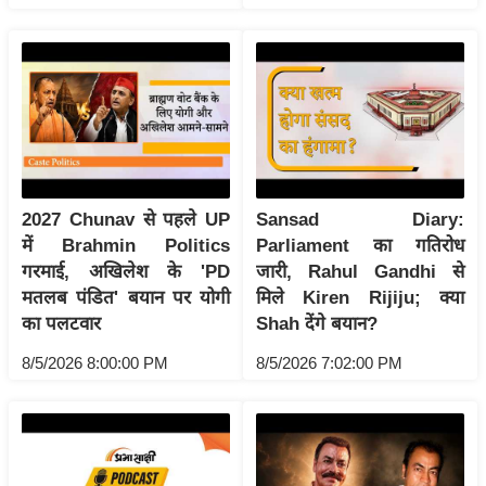
रा
शि
फ
ल
वि
शे
ष
2027 Chunav से पहले UP
Sansad Diary:
वि
में Brahmin Politics
Parliament का गतिरोध
श्ले
गरमाई, अखिलेश के 'PD
जारी, Rahul Gandhi से
ष
मतलब पंडित' बयान पर योगी
मिले Kiren Rijiju; क्या
ण
का पलटवार
Shah देंगे बयान?
ट्रें
8/5/2026 8:00:00 PM
8/5/2026 7:02:00 PM
डिं
ग
Q
u