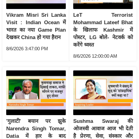
आ
Vikram Misri Sri Lanka
LeT Terrorist
र
Visit : Indian Ocean में
Mohammad Lateef Bhat
.
भारत का नया Game Plan
के खिलाफ Kashmir में
आ
देखकर China हो गया हैरान
पोस्टर, LG बोले- नेटवर्क को
ई
करेंगे ध्वस्त
.
8/6/2026 3:47:00 PM
8/6/2026 12:00:00 AM
चा
य
प
र
स
मी
क्षा
ध
'गुलाटी' बयान पर झुके
Sushma Swaraj की
र्म
Narendra Singh Tomar,
ओजस्वी आवाज आज भी देती
ज्यो
Datia में हार के बाद
है प्रेरणा, सेवा, संस्कार और