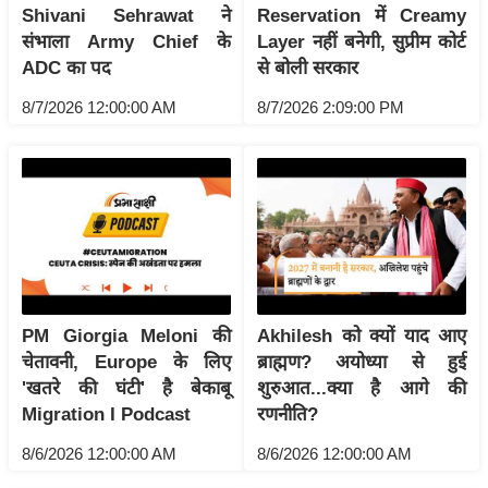
ट
Shivani Sehrawat ने
Reservation में Creamy
ने
संभाला Army Chief के
Layer नहीं बनेगी, सुप्रीम कोर्ट
स
ADC का पद
से बोली सरकार
मं
8/7/2026 12:00:00 AM
8/7/2026 2:09:00 PM
त्रा
रि
ले
श
न
शि
प
रा
PM Giorgia Meloni की
Akhilesh को क्यों याद आए
ज
चेतावनी, Europe के लिए
ब्राह्मण? अयोध्या से हुई
नी
'खतरे की घंटी' है बेकाबू
शुरुआत...क्या है आगे की
ति
Migration I Podcast
रणनीति?
वि
8/6/2026 12:00:00 AM
8/6/2026 12:00:00 AM
श्ले