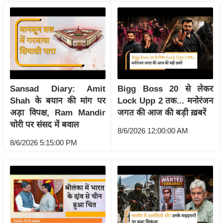
ष
ण
स
म
सा
म
यि
Sansad Diary: Amit
Bigg Boss 20 से लेकर
क
Shah के बयान की मांग पर
Lock Upp 2 तक... मनोरंजन
अड़ा विपक्ष, Ram Mandir
जगत की आज की बड़ी ख़बरें
मा
चोरी पर संसद में बवाल
तृ
8/6/2026 12:00:00 AM
भू
8/6/2026 5:15:00 PM
मि
स्तं
भ
ए
म
.