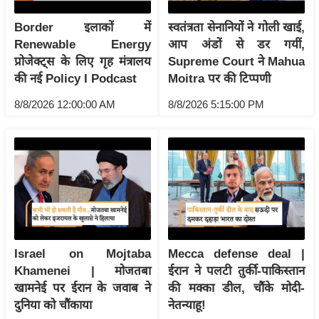
इ
Border इलाकों में
स्वतंत्रता सेनानियों ने गोली खाई,
म
Renewable Energy
आप अंडों से डर गयीं,
ई
प्रोजेक्ट्स के लिए गृह मंत्रालय
Supreme Court ने Mahua
-
की नई Policy I Podcast
Moitra पर की टिप्पणी
पे
8/8/2026 12:00:00 AM
8/8/2026 5:15:00 PM
प
र
मि
सा
ल
बे
मि
Israel on Mojtaba
Mecca defense deal |
सा
Khamenei | मोजतबा
ईरान ने पलटी तुर्की-पाकिस्तान
ल
खामनेई पर ईरान के जवाब ने
की मक्का डील, चौंके मोदी-
दुनिया को चौंकाया
नेतन्याहू!
श