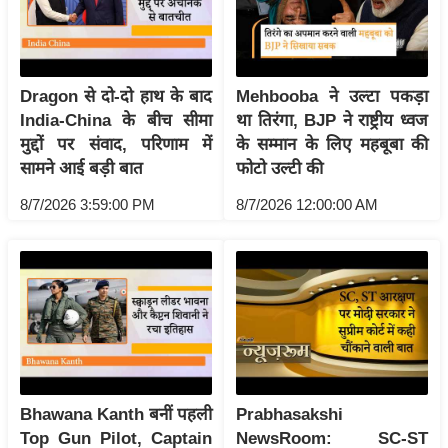
/
फै
श
न
Dragon से दो-दो हाथ के बाद
Mehbooba ने उल्टा पकड़ा
India-China के बीच सीमा
था तिरंगा, BJP ने राष्ट्रीय ध्वज
घ
मुद्दों पर संवाद, परिणाम में
के सम्मान के लिए महबूबा की
रे
सामने आई बड़ी बात
फोटो उल्टी की
लू
नु
8/7/2026 3:59:00 PM
8/7/2026 12:00:00 AM
स्खे
प
र्य
ट
न
स्थ
ल
Bhawana Kanth बनीं पहली
Prabhasakshi
फि
Top Gun Pilot, Captain
NewsRoom: SC-ST