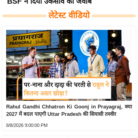
BSF ने दिया उकसावे का जवाब
य
लेटेस्ट वीडियो
बि
ज़
ने
स
उ
द्यो
ग
ज
ग
त
वि
Rahul Gandhi Chhatron Ki Goonj in Prayagraj, क्या
शे
2027 में बदल पाएगी Uttar Pradesh की सियासी तस्वीर
ष
ज्ञ
8/8/2026 9:00:00 PM
रा