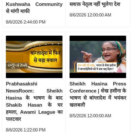
ति
Kushwaha Community
सशक्त नेतृत्व नहीं भूलेगा देश
ष
से मांगी माफी
8/6/2026 12:00:00 AM
प्र
8/6/2026 2:44:00 PM
भु
म
हि
मा
/
ध
र्म
स्थ
Prabhasakshi
Sheikh Hasina Press
ल
NewsRoom: Sheikh
Conference | शेख हसीना के
व्र
Hasina के भाषण के बाद
भाषण से बांग्लादेश में भयंकर
त
Shakib Hasan के घर
खलबली
हमला, Awami League का
त्यो
8/5/2026 12:00:00 AM
पलटवार
हा
र
8/6/2026 1:22:00 PM