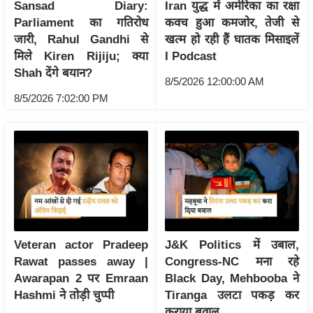
ड
Sansad Diary:
Iran युद्ध में अमेरिका का रक्षा
हॉ
Parliament का गतिरोध
कवच हुआ कमजोर, तेजी से
जारी, Rahul Gandhi से
खत्म हो रही हैं घातक मिसाइलें
ली
मिले Kiren Rijiju; क्या
I Podcast
वु
Shah देंगे बयान?
ड
8/5/2026 12:00:00 AM
फि
8/5/2026 7:02:00 PM
ल्म
स
मी
क्षा
B
r
e
Veteran actor Pradeep
J&K Politics में उबाल,
a
Rawat passes away |
Congress-NC मना रहे
k
Awarapan 2 पर Emraan
Black Day, Mehbooba ने
i
Hashmi ने तोड़ी चुप्पी
Tiranga उलटा पकड़ कर
n
कराया बवाल