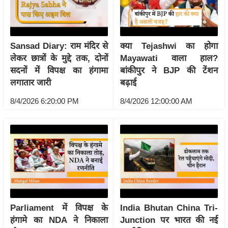
आ
र
.
Sansad Diary: राम मंदिर से
क्या Tejashwi का होगा
आ
लेकर छात्रों के मुद्दे तक, दोनों
Mayawati वाला हाल?
ई
सदनों में विपक्ष का हंगामा
बांकीपुर ने BJP की टेंशन
.
लगातार जारी
बढ़ाई
चा
8/4/2026 6:20:00 PM
8/4/2026 12:00:00 AM
य
प
र
स
मी
क्षा
ध
र्म
Parliament में विपक्ष के
India Bhutan China Tri-
ज्यो
हंगामे का NDA ने निकाला
Junction पर भारत की नई