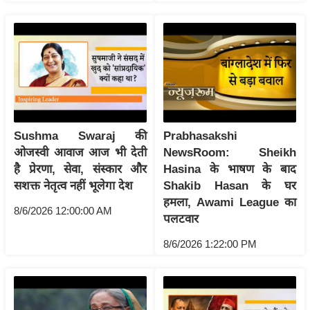
ख्सि
य
त
यं
ग
इं
डि
या
Sushma Swaraj की
Prabhasakshi
ओजस्वी आवाज आज भी देती
NewsRoom: Sheikh
सा
है प्रेरणा, सेवा, संस्कार और
Hasina के भाषण के बाद
हि
सशक्त नेतृत्व नहीं भूलेगा देश
Shakib Hasan के घर
त्य
हमला, Awami League का
ज
8/6/2026 12:00:00 AM
पलटवार
ग
8/6/2026 1:22:00 PM
त
ऑ
टो
व