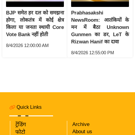
i
c
BJP समेत हर दल को समझना
Prabhasakshi
k
होगा, लोकतंत्र में कोई क्षेत्र
NewsRoom: आतंकियों के
L
किला या जनता स्थायी Core
मन में बैठा Unknown
i
Vote Bank नहीं होती
Gunmen का डर, LeT के
n
Rizwan Hanif का दावा
8/4/2026 12:00:00 AM
k
8/4/2026 12:55:00 PM
s
वि
धा
न
स
भा
Quick Links
चु
ना
व
ट्रेंडिंग
Archive
About us
फोटो
फो