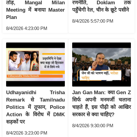
ति
तोड़, Mangal Milan
रणनीति, Doklam तक
Meeting में बनाया Master
पहुँचेगी रेल, चीन के छूटे पसीने
ष
Plan
प्र
8/4/2026 5:57:00 PM
भु
8/4/2026 4:23:00 PM
म
हि
मा
/
ध
र्म
स्थ
ल
Udhayanidhi Trisha
Jan Gan Man: क्या Gen Z
Remark से Tamilnadu
सिर्फ अपनी मनमर्जी चलाना
व्र
Politics में तूफान, Police
चाहते हैं, इस पीढ़ी को आखिर
त
Action के विरोध में DMK
सरकार से क्या चाहिए?
त्यो
सड़कों पर
हा
8/4/2026 9:30:00 PM
र
8/4/2026 3:23:00 PM