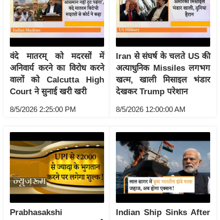
/
फै
श
न
वंदे मातरम् को मदरसों में
Iran से संघर्ष के चलते US की
घ
अनिवार्य करने का विरोध करने
अत्याधुनिक Missiles लगभग
रे
वालों को Calcutta High
खत्म, खाली मिसाइल भंडार
लू
Court ने सुनाई खरी खरी
देखकर Trump परेशान
नु
8/5/2026 2:25:00 PM
8/5/2026 12:00:00 AM
स्खे
प
र्य
ट
न
स्थ
ल
फि
Prabhasakshi
Indian Ship Sinks After