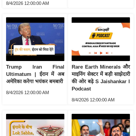
ष
8/4/2026 12:00:00 AM
ण
स
म
सा
म
यि
क
Trump Iran Final
Rare Earth Minerals और
मा
Ultimatum | ईरान में अब
माइनिंग सेक्टर में बड़ी साझेदारी
तृ
अमेरिका करेगा भयंकर बमबारी
की ओर बढ़े S Jaishankar I
भू
Podcast
8/4/2026 12:00:00 AM
मि
8/4/2026 12:00:00 AM
स्तं
भ
ए
म
.