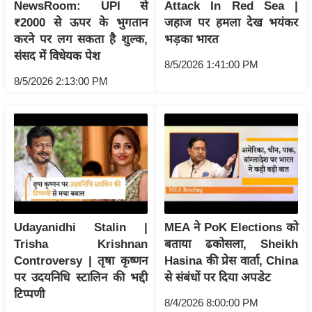
ट
NewsRoom: UPI से
Attack In Red Sea |
ने
₹2000 से ऊपर के भुगतान
जहाज पर हमला देख भयंकर
स
करने पर लग सकता है शुल्क,
भड़का भारत
मं
संसद में विधेयक पेश
8/5/2026 1:41:00 PM
त्रा
8/5/2026 2:13:00 PM
रि
ले
श
न
शि
प
रा
ज
Udayanidhi Stalin |
MEA ने PoK Elections को
नी
Trisha Krishnan
बताया ढकोसला, Sheikh
Controversy | तृषा कृष्णन
Hasina की प्रेस वार्ता, China
ति
पर उदयनिधि स्टालिन की भद्दी
से संबंधों पर दिया अपडेट
वि
टिप्पणी
श्ले
8/4/2026 8:00:00 PM