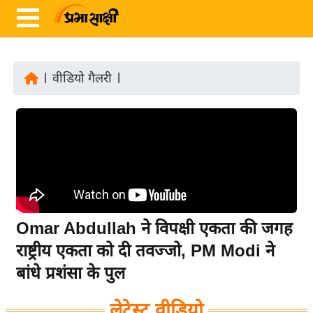
|
वीडियो गैलरी
|
ता
ज़ा
ख
ब
र
रा
ष्ट्री
Omar Abdullah ने विपक्षी एकता की जगह
य
राष्ट्रीय एकता को दी तवज्जो, PM Modi ने
अं
बांधे प्रशंसा के पुल
त
र्रा
लेटेस्ट वीडियो
ष्ट्री