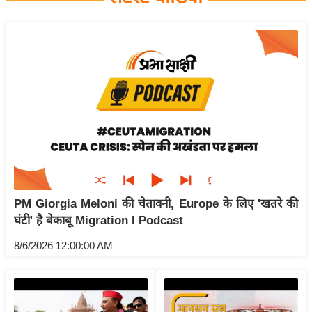
य
बि
ज़
ने
स
उ
द्यो
ग
ज
ग
PM Giorgia Meloni की चेतावनी, Europe के लिए 'खतरे की
त
घंटी' है बेकाबू Migration I Podcast
वि
शे
8/6/2026 12:00:00 AM
ष
ज्ञ
रा