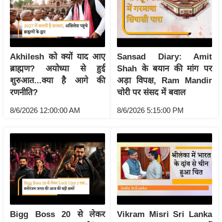
य
ब
ज
ट
Akhilesh को क्यों याद आए
Sansad Diary: Amit
खे
ब्राह्मण? अयोध्या से हुई
Shah के बयान की मांग पर
ल
शुरुआत...क्या है आगे की
अड़ा विपक्ष, Ram Mandir
क्रि
रणनीति?
चोरी पर संसद में बवाल
के
8/6/2026 12:00:00 AM
8/6/2026 5:15:00 PM
ट
I
P
L
2
0
2
6
Bigg Boss 20 से लेकर
Vikram Misri Sri Lanka
क्रा