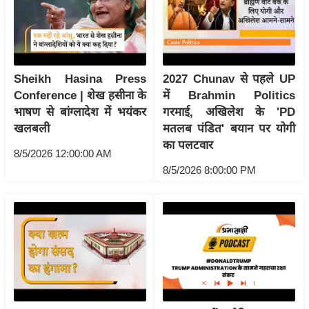
र्ल्ड
न्यू
ज
ब्री
Sheikh Hasina Press
2027 Chunav से पहले UP
फ
Conference | शेख हसीना के
में Brahmin Politics
म
भाषण से बांग्लादेश में भयंकर
गरमाई, अखिलेश के 'PD
नो
खलबली
मतलब पंडित' बयान पर योगी
रं
का पलटवार
8/5/2026 12:00:00 AM
ज
8/5/2026 8:00:00 PM
न
ज
ग
त
बॉ
ली
वु