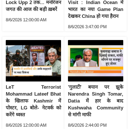
Lock Upp 2 तक... मनोरंजन
Visit : Indian Ocean में
इ
जगत की आज की बड़ी ख़बरें
भारत का नया Game Plan
म
देखकर China हो गया हैरान
8/6/2026 12:00:00 AM
ई
8/6/2026 3:47:00 PM
-
पे
प
र
मि
सा
ल
LeT Terrorist
'गुलाटी' बयान पर झुके
बे
Mohammad Lateef Bhat
Narendra Singh Tomar,
मि
के खिलाफ Kashmir में
Datia में हार के बाद
सा
पोस्टर, LG बोले- नेटवर्क को
Kushwaha Community
करेंगे ध्वस्त
से मांगी माफी
ल
श
8/6/2026 12:00:00 AM
8/6/2026 2:44:00 PM