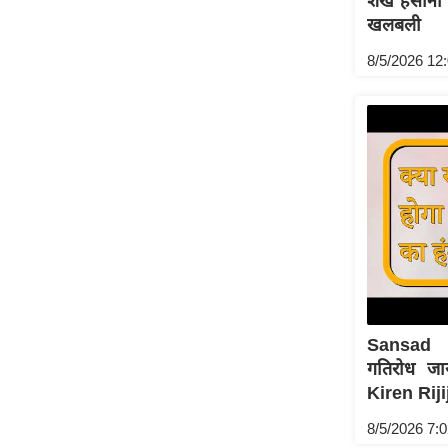
शेख हसीना क
खलबली
Code Of Ethics
RSS
8/5/2026 12
Our Team
Expert Panel
Loksabhachunav
Android App
Sansad 
गतिरोध जा
Kiren Rijij
8/5/2026 7: