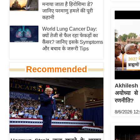
हॉलीवुड
मनाया जाता है हिरोशिमा डे?
जानिए परमाणु हमले की पूरी
फिल्म समीक्षा
कहानी
Breaking
World Lung Cancer Day:
News
क्यों तेजी से फैल रहा फेफड़ों का
लाइफस्टाइल
कैंसर? जानिए इसके Symptoms
और बचाव के जरूरी Tips
टेक्नॉलॉजी
ब्यूटी/फैशन
Recommended
घरेलू नुस्खे
पर्यटन स्थल
Akhilesh 
फिटनेस मंत्रा
अयोध्या से
रिलेशनशिप
रणनीति?
राजनीति
8/6/2026 12
विश्लेषण
समसामयिक
मातृभूमि