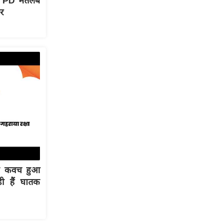
े 'PD मतलब
र
्षा कवच हुआ
ी हैं घातक