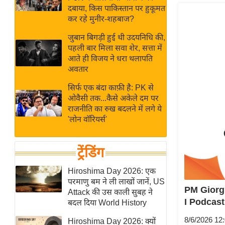
बजट
Hindi
दबाया, किस पाकिस्तान पर हुकूमत
खेल
News
कर रहे मुनीर-शहबाज?
क्रिकेट
जुबान बिगड़ी हुई थी उदयनिधि की,
Hindi
IPL
पहली बार मिला सवा शेर, सत्ता में
आते ही विजय ने धरा थलापति
Videos
2026
अवतार
क्राइम
सिर्फ एक बंदा काफ़ी है: PK से
ई-पेपर
ओवैसी तक...कैसे अकेले दम पर
मिसाल बेमिसाल
राजनीति का रुख बदलने में लगे ये
'लोन वॉरियर्स'
शख्सियत
यंग इंडिया
ट्रेंडिंग
साहित्य जगत
ऑटो वर्ल्ड
Hiroshima Day 2026: एक
परमाणु बम ने ली लाखों जानें, US
न्यूज ब्रीफ
PM Giorgia
Attack की उस काली सुबह ने
मनोरंजन जगत
I Podcast
बदल दिया World History
बॉलीवुड
8/6/2026 12
Hiroshima Day 2026: क्यों