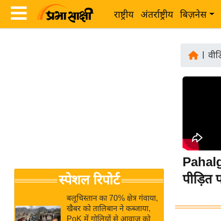
राष्ट्रीय
अंतर्राष्ट्रीय
बिज़नेस
Latest
ता
News
|
वीड
ज़ा
in
ख
Hindi
ब
र
Hindi
राष्ट्रीय
News
अंतर्राष्ट्रीय
Live
बिज़नेस
Pahalg
उद्योग
Breaking
पीड़ित प
स्पेशल रिपोर्ट
जगत
News in
विशेषज्ञ
Hindi
बलूचिस्तान का 70% क्षेत्र गंवाया,
राय
खैबर को तालिबान ने कब्जाया,
PoK में गोलियों से आवाज को