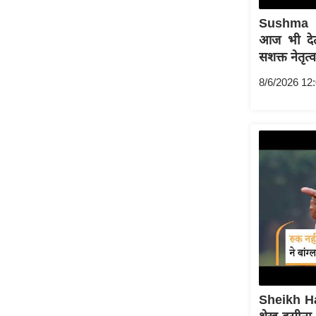
ऑडियो
Sushma 
इंफ़ोग्राफ़िक
आज भी देती
सशक्त नेतृत्
राज्यों से
शहरों से
8/6/2026 12
वेब स्टोरी
कार्टून
Short
Videos
iOS App
About us
Contact Editor
Advertise
Privacy Policy
Grievance
Sheikh H
Redressal