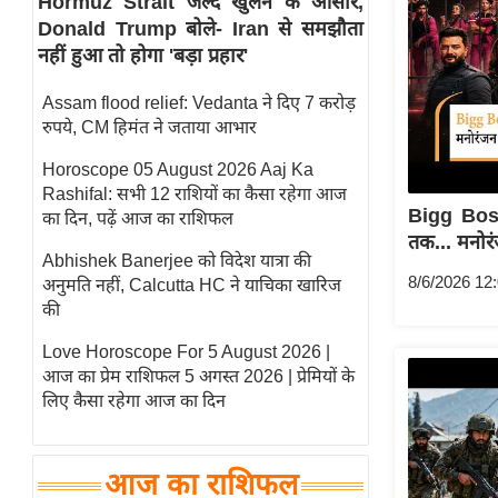
Hormuz Strait जल्द खुलने के आसार,
Donald Trump बोले- Iran से समझौता
स्तंभ
नहीं हुआ तो होगा 'बड़ा प्रहार'
एम.
आर.
Assam flood relief: Vedanta ने दिए 7 करोड़
आई.
रुपये, CM हिमंत ने जताया आभार
चाय पर
Horoscope 05 August 2026 Aaj Ka
समीक्षा
Rashifal: सभी 12 राशियों का कैसा रहेगा आज
Bigg Bos
धर्म
का दिन, पढ़ें आज का राशिफल
तक... मनोर
ज्योतिष
Abhishek Banerjee को विदेश यात्रा की
8/6/2026 12
अनुमति नहीं, Calcutta HC ने याचिका खारिज
प्रभु
की
महिमा/
धर्मस्थल
Love Horoscope For 5 August 2026 |
आज का प्रेम राशिफल 5 अगस्त 2026 | प्रेमियों के
व्रत
लिए कैसा रहेगा आज का दिन
त्योहार
राशिफल
विशेष
आज का राशिफल