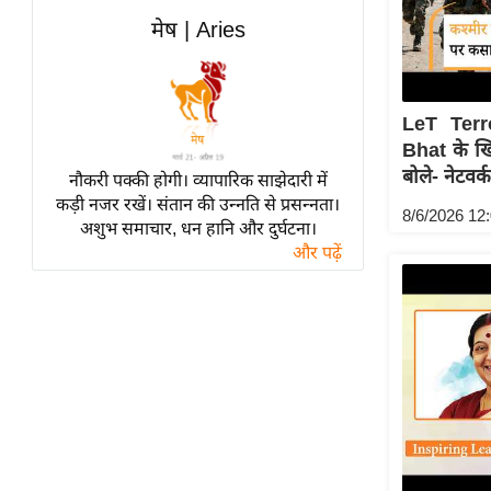
विश्लेषण
मेष | Aries
ट्रेंडिंग
Q
LeT Terr
u
Bhat के ख
i
बोले- नेटवर्क
c
नौकरी पक्की होगी। व्यापारिक साझेदारी में
कड़ी नजर रखें। संतान की उन्नति से प्रसन्नता।
k
8/6/2026 12
अशुभ समाचार, धन हानि और दुर्घटना।
L
और पढ़ें
i
n
k
s
विधानसभा
चुनाव
फोटो
वीडियो