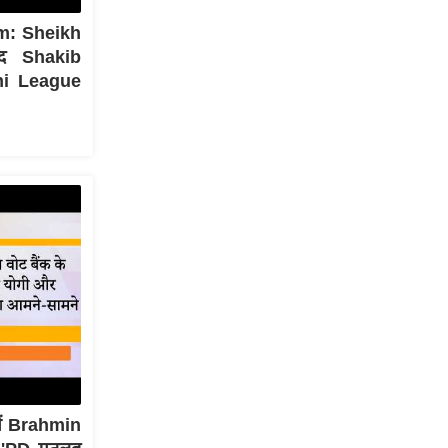
m: Sheikh
द Shakib
mi League
ें Brahmin