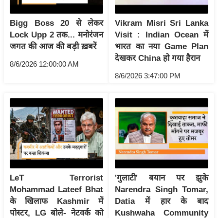
आ
Bigg Boss 20 से लेकर
Vikram Misri Sri Lanka
र
Lock Upp 2 तक... मनोरंजन
Visit : Indian Ocean में
.
जगत की आज की बड़ी ख़बरें
भारत का नया Game Plan
आ
देखकर China हो गया हैरान
ई
8/6/2026 12:00:00 AM
.
8/6/2026 3:47:00 PM
चा
य
प
र
स
मी
क्षा
LeT Terrorist
'गुलाटी' बयान पर झुके
ध
Mohammad Lateef Bhat
Narendra Singh Tomar,
र्म
के खिलाफ Kashmir में
Datia में हार के बाद
ज्यो
पोस्टर, LG बोले- नेटवर्क को
Kushwaha Community