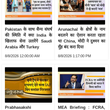
र्ल्ड
न्यू
ज
ब्री
Pakistan के साथ सैन्य संघर्ष
Arunachal के क्षेत्रों के नाम
फ
की स्थिति में क्या India के
बदलने का ऐलान करता रहता
म
खिलाफ सेना उतारेंगे Saudi
था China, मोदी ने दुश्मन का
नो
Arabia और Turkey
मुँह बंद करा दिया
रं
8/8/2026 12:00:00 AM
8/8/2026 1:17:00 PM
ज
न
ज
ग
त
बॉ
ली
वु
Prabhasakshi
MEA Briefing : FCRA,