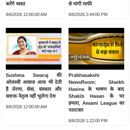
ति
करेंगे ध्वस्त
से मांगी माफी
ष
8/6/2026 12:00:00 AM
8/6/2026 2:44:00 PM
प्र
भु
म
हि
मा
/
ध
र्म
Sushma Swaraj की
Prabhasakshi
स्थ
ओजस्वी आवाज आज भी देती
NewsRoom: Sheikh
ल
है प्रेरणा, सेवा, संस्कार और
Hasina के भाषण के बाद
व्र
सशक्त नेतृत्व नहीं भूलेगा देश
Shakib Hasan के घर
त
हमला, Awami League का
8/6/2026 12:00:00 AM
पलटवार
त्यो
हा
8/6/2026 1:22:00 PM
र