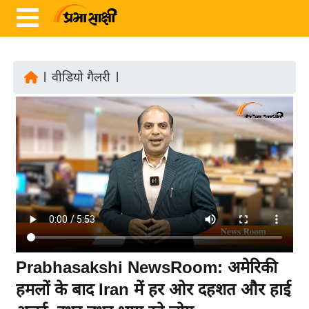
|
वीडियो गैलरी
|
ता
ज़ा
ख
ब
र
रा
ष्ट्री
य
अं
Prabhasakshi NewsRoom: अमेरिकी
त
हमलों के बाद Iran में हर ओर दहशत और हाई
र्रा
ष्ट्री