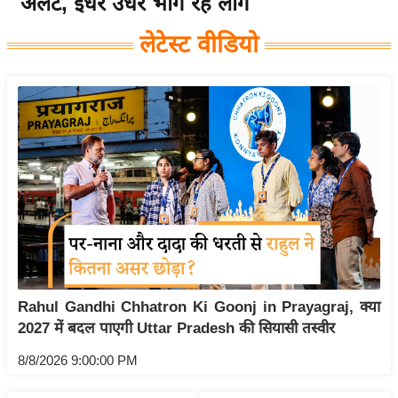
अलर्ट, इधर उधर भाग रहे लोग
य
लेटेस्ट वीडियो
बि
ज़
ने
स
उ
द्यो
ग
ज
ग
त
वि
Rahul Gandhi Chhatron Ki Goonj in Prayagraj, क्या
शे
2027 में बदल पाएगी Uttar Pradesh की सियासी तस्वीर
ष
ज्ञ
8/8/2026 9:00:00 PM
रा