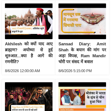
ष
ण
स
म
सा
म
यि
Akhilesh को क्यों याद आए
Sansad Diary: Amit
क
ब्राह्मण? अयोध्या से हुई
Shah के बयान की मांग पर
शुरुआत...क्या है आगे की
अड़ा विपक्ष, Ram Mandir
मा
रणनीति?
चोरी पर संसद में बवाल
तृ
भू
8/6/2026 12:00:00 AM
8/6/2026 5:15:00 PM
मि
स्तं
भ
ए
म
.