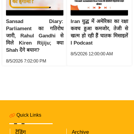
i
c
k
Sansad Diary:
Iran युद्ध में अमेरिका का रक्षा
L
Parliament का गतिरोध
कवच हुआ कमजोर, तेजी से
i
जारी, Rahul Gandhi से
खत्म हो रही हैं घातक मिसाइलें
n
मिले Kiren Rijiju; क्या
I Podcast
k
Shah देंगे बयान?
8/5/2026 12:00:00 AM
s
8/5/2026 7:02:00 PM
वि
धा
न
स
भा
चु
ना
Quick Links
व
फो
ट्रेंडिंग
Archive