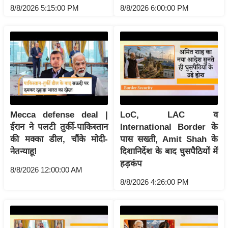
ख्सि
8/8/2026 5:15:00 PM
8/8/2026 6:00:00 PM
य
त
यं
ग
इं
डि
या
सा
Mecca defense deal |
LoC, LAC व
ईरान ने पलटी तुर्की-पाकिस्तान
International Border के
हि
की मक्का डील, चौंके मोदी-
पास सख्ती, Amit Shah के
त्य
नेतन्याहू!
दिशानिर्देश के बाद घुसपैठियों में
ज
हड़कंप
ग
8/8/2026 12:00:00 AM
त
8/8/2026 4:26:00 PM
ऑ
टो
व