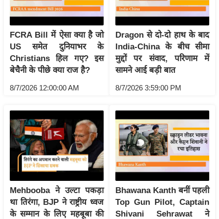
/
फै
श
FCRA Bill में ऐसा क्या है जो
Dragon से दो-दो हाथ के बाद
न
US समेत दुनियाभर के
India-China के बीच सीमा
Christians हिल गए? इस
मुद्दों पर संवाद, परिणाम में
घ
बेचैनी के पीछे क्या राज है?
सामने आई बड़ी बात
रे
लू
8/7/2026 12:00:00 AM
8/7/2026 3:59:00 PM
नु
स्खे
प
र्य
ट
न
स्थ
Mehbooba ने उल्टा पकड़ा
Bhawana Kanth बनीं पहली
ल
था तिरंगा, BJP ने राष्ट्रीय ध्वज
Top Gun Pilot, Captain
फि
के सम्मान के लिए महबूबा की
Shivani Sehrawat ने