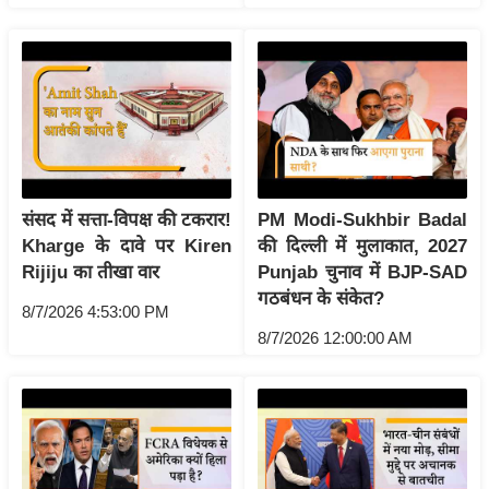
g
N
e
w
s
ला
इ
फ
संसद में सत्ता-विपक्ष की टकरार!
PM Modi-Sukhbir Badal
स्टा
Kharge के दावे पर Kiren
की दिल्ली में मुलाकात, 2027
इ
Rijiju का तीखा वार
Punjab चुनाव में BJP-SAD
ल
गठबंधन के संकेत?
8/7/2026 4:53:00 PM
टे
8/7/2026 12:00:00 AM
क्नॉ
लॉ
जी
ब्यू
टी