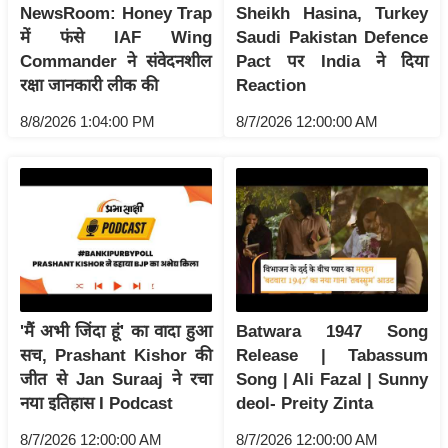
ड
NewsRoom: Honey Trap
Sheikh Hasina, Turkey
हॉ
में फंसे IAF Wing
Saudi Pakistan Defence
ली
Commander ने संवेदनशील
Pact पर India ने दिया
वु
रक्षा जानकारी लीक की
Reaction
ड
8/8/2026 1:04:00 PM
8/7/2026 12:00:00 AM
फि
ल्म
स
मी
क्षा
B
r
e
'मैं अभी जिंदा हूं' का वादा हुआ
Batwara 1947 Song
a
सच, Prashant Kishor की
Release | Tabassum
k
जीत से Jan Suraaj ने रचा
Song | Ali Fazal | Sunny
नया इतिहास I Podcast
deol- Preity Zinta
i
n
8/7/2026 12:00:00 AM
8/7/2026 12:00:00 AM