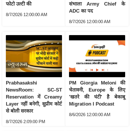
ट
फोटो उल्टी की
संभाला Army Chief के
ने
ADC का पद
8/7/2026 12:00:00 AM
स
8/7/2026 12:00:00 AM
मं
त्रा
रि
ले
श
न
शि
प
Prabhasakshi
PM Giorgia Meloni की
रा
NewsRoom: SC-ST
चेतावनी, Europe के लिए
ज
Reservation में Creamy
'खतरे की घंटी' है बेकाबू
नी
Layer नहीं बनेगी, सुप्रीम कोर्ट
Migration I Podcast
ति
से बोली सरकार
8/6/2026 12:00:00 AM
वि
8/7/2026 2:09:00 PM
श्ले