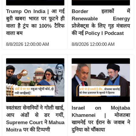
इ
Trump On India | आ गई
Border इलाकों में
म
बुरी खबर! भारत पर फूटने ही
Renewable Energy
ई
वाला है ट्रंप का 100% टैरिफ
प्रोजेक्ट्स के लिए गृह मंत्रालय
-
वाला बम
की नई Policy I Podcast
पे
8/8/2026 12:00:00 AM
8/8/2026 12:00:00 AM
प
र
मि
सा
ल
बे
मि
स्वतंत्रता सेनानियों ने गोली खाई,
Israel on Mojtaba
सा
आप अंडों से डर गयीं,
Khamenei | मोजतबा
ल
Supreme Court ने Mahua
खामनेई पर ईरान के जवाब ने
Moitra पर की टिप्पणी
दुनिया को चौंकाया
श