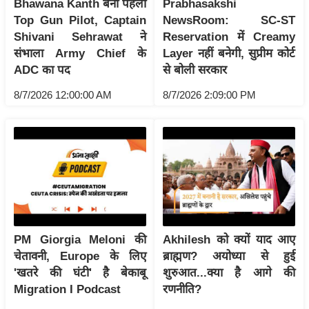
Bhawana Kanth बनीं पहली
Prabhasakshi
इ
Top Gun Pilot, Captain
NewsRoom: SC-ST
म
Shivani Sehrawat ने
Reservation में Creamy
संभाला Army Chief के
Layer नहीं बनेगी, सुप्रीम कोर्ट
ई
ADC का पद
से बोली सरकार
-
पे
8/7/2026 12:00:00 AM
8/7/2026 2:09:00 PM
प
र
मि
सा
ल
बे
मि
PM Giorgia Meloni की
Akhilesh को क्यों याद आए
चेतावनी, Europe के लिए
ब्राह्मण? अयोध्या से हुई
सा
'खतरे की घंटी' है बेकाबू
शुरुआत...क्या है आगे की
ल
Migration I Podcast
रणनीति?
श