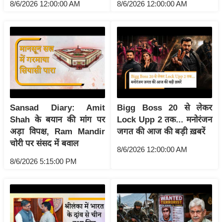
ख्सि
8/6/2026 12:00:00 AM
8/6/2026 12:00:00 AM
य
त
यं
ग
इं
डि
या
Sansad Diary: Amit
Bigg Boss 20 से लेकर
सा
Shah के बयान की मांग पर
Lock Upp 2 तक... मनोरंजन
हि
अड़ा विपक्ष, Ram Mandir
जगत की आज की बड़ी ख़बरें
त्य
चोरी पर संसद में बवाल
8/6/2026 12:00:00 AM
ज
8/6/2026 5:15:00 PM
ग
त
ऑ
टो
व