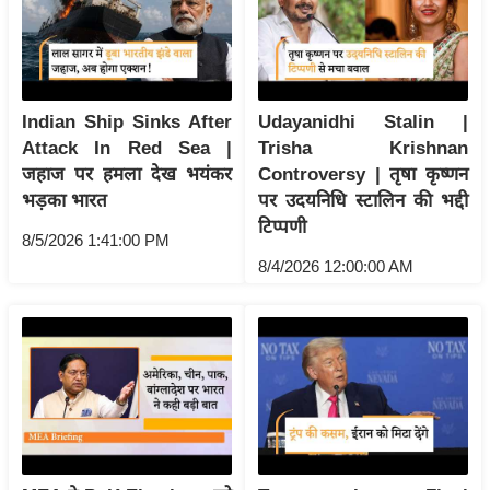
आ
र
.
आ
Indian Ship Sinks After
Udayanidhi Stalin |
ई
Attack In Red Sea |
Trisha Krishnan
.
जहाज पर हमला देख भयंकर
Controversy | तृषा कृष्णन
भड़का भारत
पर उदयनिधि स्टालिन की भद्दी
चा
टिप्पणी
य
8/5/2026 1:41:00 PM
प
8/4/2026 12:00:00 AM
र
स
मी
क्षा
ध
र्म
ज्यो