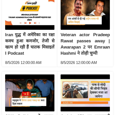
/
फै
श
न
घ
Iran युद्ध में अमेरिका का रक्षा
Veteran actor Pradeep
रे
कवच हुआ कमजोर, तेजी से
Rawat passes away |
लू
खत्म हो रही हैं घातक मिसाइलें
Awarapan 2 पर Emraan
नु
I Podcast
Hashmi ने तोड़ी चुप्पी
स्खे
8/5/2026 12:00:00 AM
8/5/2026 12:00:00 AM
प
र्य
ट
न
स्थ
ल
फि