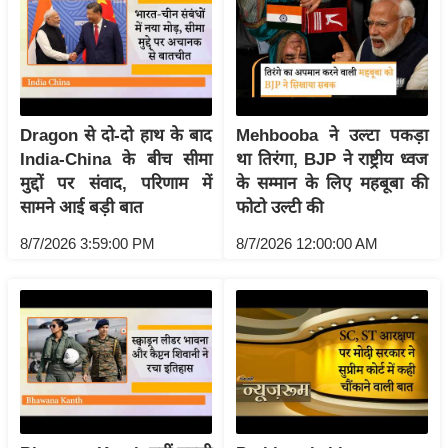
य
ब
ज
ट
खे
Dragon से दो-दो हाथ के बाद
Mehbooba ने उल्टा पकड़ा
ल
India-China के बीच सीमा
था तिरंगा, BJP ने राष्ट्रीय ध्वज
क्रि
मुद्दों पर संवाद, परिणाम में
के सम्मान के लिए महबूबा की
के
सामने आई बड़ी बात
फोटो उल्टी की
ट
8/7/2026 3:59:00 PM
8/7/2026 12:00:00 AM
I
P
L
2
0
2
6
क्रा