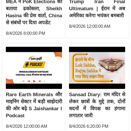
MEA ने PoK Elections को
Trump Iran Final
ति
बताया ढकोसला, Sheikh
Ultimatum | ईरान में अब
ष
Hasina की प्रेस वार्ता, China
अमेरिका करेगा भयंकर बमबारी
प्र
से संबंधों पर दिया अपडेट
भु
8/4/2026 12:00:00 AM
8/4/2026 8:00:00 PM
म
हि
मा
/
ध
र्म
स्थ
ल
Rare Earth Minerals और
Sansad Diary: राम मंदिर से
व्र
माइनिंग सेक्टर में बड़ी साझेदारी
लेकर छात्रों के मुद्दे तक, दोनों
त
की ओर बढ़े S Jaishankar I
सदनों में विपक्ष का हंगामा
त्यो
Podcast
लगातार जारी
हा
र
8/4/2026 12:00:00 AM
8/4/2026 6:20:00 PM