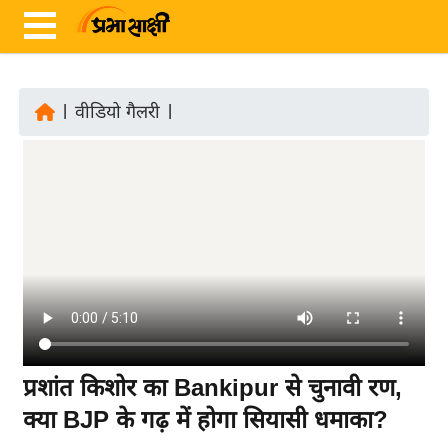
|
वीडियो गैलरी
|
ता
ज़ा
ख
ब
र
रा
ष्ट्री
य
अं
प्रशांत किशोर का Bankipur से चुनावी रण,
त
क्या BJP के गढ़ में होगा सियासी धमाका?
र्रा
ष्ट्री