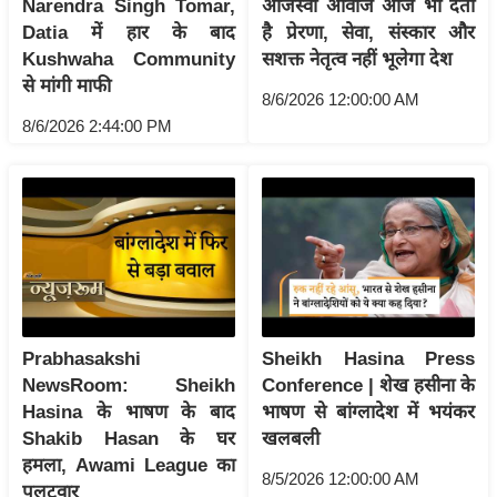
ड
Narendra Singh Tomar,
ओजस्वी आवाज आज भी देती
Datia में हार के बाद
है प्रेरणा, सेवा, संस्कार और
हॉ
Kushwaha Community
सशक्त नेतृत्व नहीं भूलेगा देश
ली
से मांगी माफी
वु
8/6/2026 12:00:00 AM
ड
8/6/2026 2:44:00 PM
फि
ल्म
स
मी
क्षा
B
r
Prabhasakshi
Sheikh Hasina Press
e
NewsRoom: Sheikh
Conference | शेख हसीना के
a
Hasina के भाषण के बाद
भाषण से बांग्लादेश में भयंकर
k
Shakib Hasan के घर
खलबली
i
हमला, Awami League का
n
8/5/2026 12:00:00 AM
पलटवार