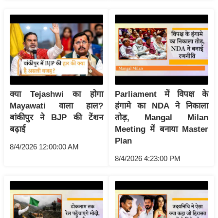
रा
शि
फ
ल
वि
शे
ष
क्या Tejashwi का होगा
Parliament में विपक्ष के
वि
Mayawati वाला हाल?
हंगामे का NDA ने निकाला
श्ले
बांकीपुर ने BJP की टेंशन
तोड़, Mangal Milan
ष
बढ़ाई
Meeting में बनाया Master
ण
Plan
8/4/2026 12:00:00 AM
ट्रें
8/4/2026 4:23:00 PM
डिं
ग
Q
u