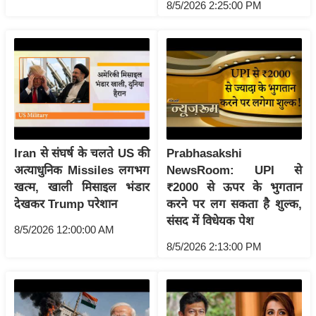
8/5/2026 2:25:00 PM
ष
ण
स
म
सा
म
यि
क
Iran से संघर्ष के चलते US की
Prabhasakshi
मा
अत्याधुनिक Missiles लगभग
NewsRoom: UPI से
तृ
खत्म, खाली मिसाइल भंडार
₹2000 से ऊपर के भुगतान
भू
देखकर Trump परेशान
करने पर लग सकता है शुल्क,
मि
संसद में विधेयक पेश
8/5/2026 12:00:00 AM
स्तं
8/5/2026 2:13:00 PM
भ
ए
म
.