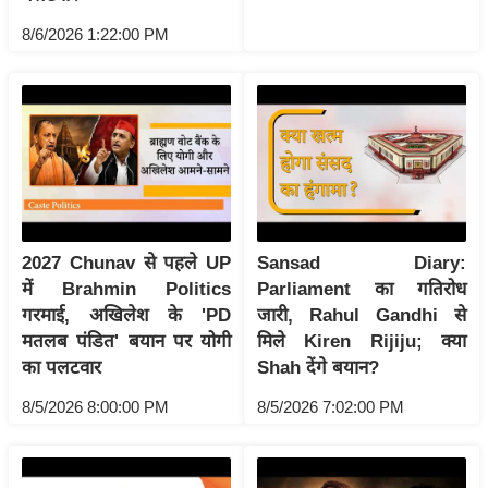
g
8/6/2026 1:22:00 PM
N
e
w
s
ला
इ
फ
स्टा
2027 Chunav से पहले UP
Sansad Diary:
इ
में Brahmin Politics
Parliament का गतिरोध
ल
गरमाई, अखिलेश के 'PD
जारी, Rahul Gandhi से
टे
मतलब पंडित' बयान पर योगी
मिले Kiren Rijiju; क्या
क्नॉ
का पलटवार
Shah देंगे बयान?
लॉ
8/5/2026 8:00:00 PM
8/5/2026 7:02:00 PM
जी
ब्यू
टी