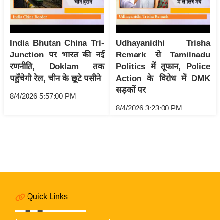
i
c
k
India Bhutan China Tri-
Udhayanidhi Trisha
L
Junction पर भारत की नई
Remark से Tamilnadu
i
रणनीति, Doklam तक
Politics में तूफान, Police
n
पहुँचेगी रेल, चीन के छूटे पसीने
Action के विरोध में DMK
k
सड़कों पर
s
8/4/2026 5:57:00 PM
8/4/2026 3:23:00 PM
वि
धा
न
स
भा
चु
ना
Quick Links
व
फो