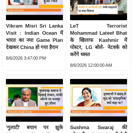
र्ल्ड
न्यू
ज
Vikram Misri Sri Lanka
LeT Terrorist
ब्री
Visit : Indian Ocean में
Mohammad Lateef Bhat
फ
भारत का नया Game Plan
के खिलाफ Kashmir में
म
देखकर China हो गया हैरान
पोस्टर, LG बोले- नेटवर्क को
नो
करेंगे ध्वस्त
8/6/2026 3:47:00 PM
रं
8/6/2026 12:00:00 AM
ज
न
ज
ग
त
बॉ
ली
वु
'गुलाटी' बयान पर झुके
Sushma Swaraj की