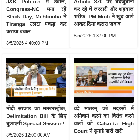
ट
J&K Politics में उबाल,
Article 370 पर बदजुबानी
ने
Congress-NC मना रहे
कर रहे थे जरदारी और शहबाज
स
Black Day, Mehbooba ने
शरीफ, PM Modi ने खुद आगे
Tiranga उलटा पकड़ कर
आकर दिया करारा जवाब
मं
कराया बवाल
त्रा
8/5/2026 4:37:00 PM
रि
8/5/2026 4:40:00 PM
ले
श
न
शि
प
रा
ज
मोदी सरकार का मास्टरस्ट्रोक,
वंदे मातरम् को मदरसों में
नी
Delimitation Bill के लिए
अनिवार्य करने का विरोध करने
ति
बुलाएगी Special Session!
वालों को Calcutta High
वि
Court ने सुनाई खरी खरी
श्ले
8/5/2026 12:00:00 AM