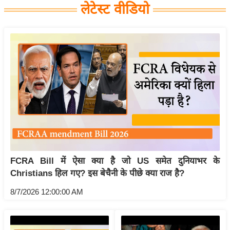
लेटेस्ट वीडियो
य
बि
ज़
ने
स
उ
द्यो
ग
ज
ग
त
FCRA Bill में ऐसा क्या है जो US समेत दुनियाभर के
वि
Christians हिल गए? इस बेचैनी के पीछे क्या राज है?
शे
8/7/2026 12:00:00 AM
ष
ज्ञ
रा