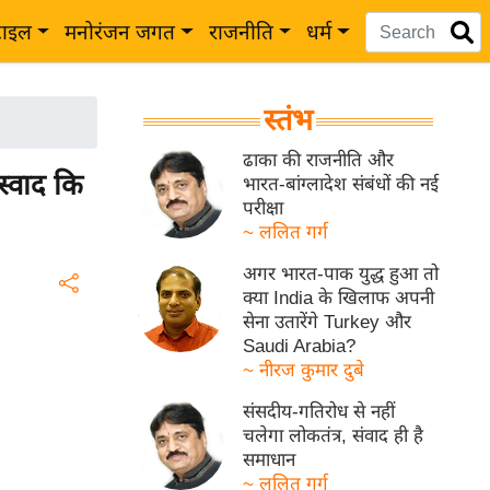
टाइल
मनोरंजन जगत
राजनीति
धर्म
स्तंभ
ढाका की राजनीति और
्वाद कि
भारत-बांग्लादेश संबंधों की नई
परीक्षा
~ ललित गर्ग
अगर भारत-पाक युद्ध हुआ तो
क्या India के खिलाफ अपनी
सेना उतारेंगे Turkey और
Saudi Arabia?
~ नीरज कुमार दुबे
संसदीय-गतिरोध से नहीं
चलेगा लोकतंत्र, संवाद ही है
समाधान
~ ललित गर्ग