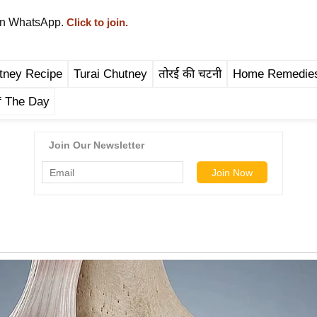
on WhatsApp.
Click to join.
tney Recipe
Turai Chutney
तोरई की चटनी
Home Remedie
f The Day