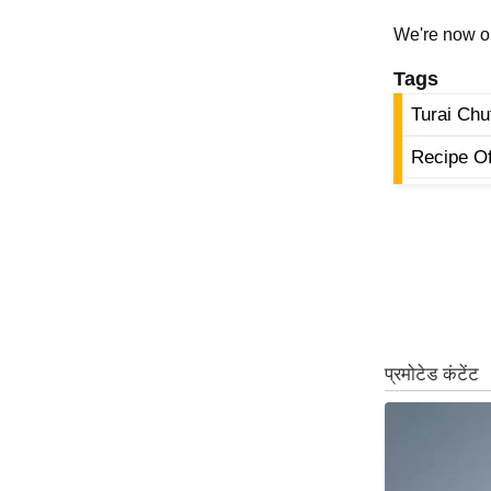
ऑडियो
We're now 
इंफ़ोग्राफ़िक
Tags
राज्यों से
Turai Chu
शहरों से
Recipe O
वेब स्टोरी
कार्टून
Short
Videos
iOS App
About us
Contact Editor
Advertise
Privacy Policy
Grievance
Redressal