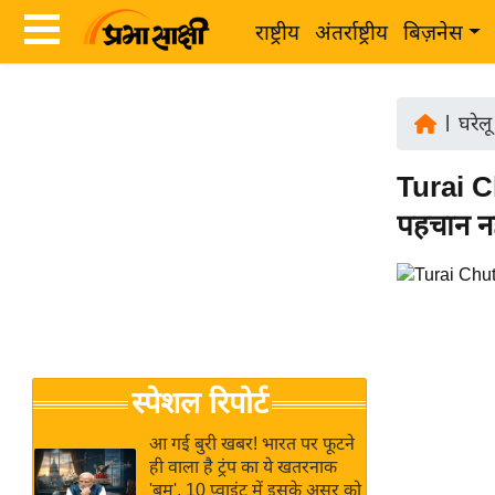
राष्ट्रीय
अंतर्राष्ट्रीय
बिज़नेस
Latest
ता
News
|
घरेलू
ज़ा
in
ख
Turai C
Hindi
ब
पहचान नही
र
Hindi
राष्ट्रीय
News
अंतर्राष्ट्रीय
Live
बिज़नेस
उद्योग
Breaking
स्पेशल रिपोर्ट
जगत
News in
विशेषज्ञ
Hindi
आ गई बुरी खबर! भारत पर फूटने
राय
ही वाला है ट्रंप का ये खतरनाक
'बम', 10 प्वाइंट में इसके असर को