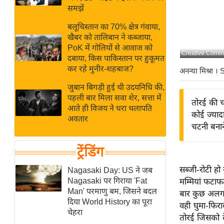
बजट
Hindi
समझें
खेल
News
बलूचिस्तान का 70% क्षेत्र गंवाया,
क्रिकेट
खैबर को तालिबान ने कब्जाया,
Hindi
IPL
PoK में गोलियों से आवाज को
Creative Commo
दबाया, किस पाकिस्तान पर हुकूमत
Videos
2026
कर रहे मुनीर-शहबाज?
अनन्या मिश्रा
। 
क्राइम
जुबान बिगड़ी हुई थी उदयनिधि की,
ई-पेपर
पहली बार मिला सवा शेर, सत्ता में
तोरई की च
मिसाल बेमिसाल
आते ही विजय ने धरा थलापति
कोई ज्याद
अवतार
शख्सियत
चटनी बनाने 
यंग इंडिया
ट्रेंडिंग
साहित्य जगत
ऑटो वर्ल्ड
सब्जी-रोटी हो
Nagasaki Day: US ने जब
Nagasaki पर गिराया 'Fat
मम्मियां फटाफ
न्यूज ब्रीफ
Man' परमाणु बम, जिसने बदल
बार कुछ अलग 
मनोरंजन जगत
दिया World History का पूरा
वही घुमा-फिरा
चेहरा
बॉलीवुड
तोरई जिसको दे