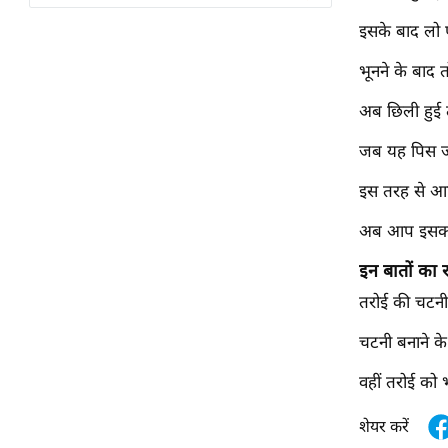
विश्लेषण
इसके बाद लो फ
ट्रेंडिंग
भूनने के बाद 
Q
अब छिली हुई 
u
i
जब यह पिस जाए
c
k
इस तरह से आप
L
अब आप इसको प
i
n
इन बातों का र
k
तरोई की चटनी 
s
चटनी बनाने के
विधानसभा
चुनाव
वहीं तरोई को
फोटो
शेयर करें
वीडियो