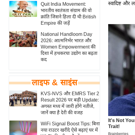
स्वादिष्ट और 
हॉलीवुड
Quit India Movement:
भारतीय स्वतंत्रता संग्राम की वो
फिल्म समीक्षा
क्रांति जिसने हिला दी थी British
Breaking
Empire की जड़ें
News
National Handloom Day
लाइफस्टाइल
2026: आत्मनिर्भर भारत और
Women Empowerment की
टेक्नॉलॉजी
दिशा में हथकरघा उद्योग का बढ़ता
ब्यूटी/फैशन
कद
घरेलू नुस्खे
पर्यटन स्थल
लाइफ & साइंस
फिटनेस मंत्रा
KVS-NVS और EMRS Tier 2
रिलेशनशिप
Result 2026 पर बड़ी Update:
राजनीति
अगस्त मध्य में जारी होंगे नतीजे,
जानें क्या है देरी की वजह
विश्लेषण
समसामयिक
WiFi Signal Boost Tips: बिना
नया राउटर खरीदे ऐसे बढ़ाएं घर में
मातृभूमि