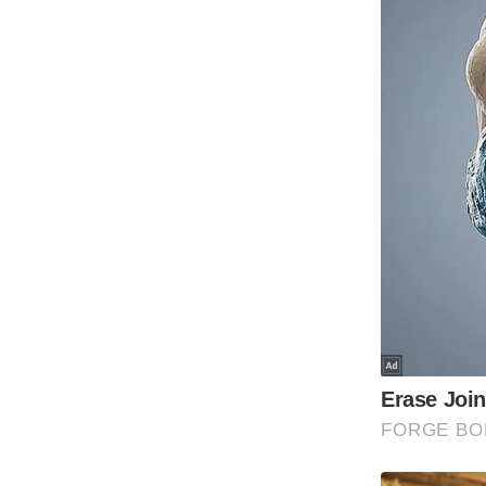
Code Of Ethics
RSS
Our Team
Expert Panel
Loksabhachunav
Android App