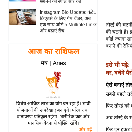
Wi-Fi की स्पीड और रेंज
स्तंभ
Instagram Bio Update: कंटेंट
एम.
क्रिएटर्स के लिए गेम चेंजर, अब
आर.
तोरई की चटनी 
एक साथ जोड़ें 5 Multiple Links
और बढ़ाएं रीच
की चटनी है। 
आई.
कोई ज्यादा स
चाय पर
बनाने की रेसिपी
समीक्षा
आज का राशिफल
धर्म
मेष | Aries
इसे भी पढ़ें:
ज्योतिष
घर, बचेंगे पैस
प्रभु
महिमा/
ऐसे बनाएं तो
धर्मस्थल
सबसे पहले तरो
व्रत
विशेष आर्थिक लाभ का योग बन रहा है। भावी
फिर तोरई को बी
त्योहार
योजनाओं की रूपरेखाएं बनाएंगे। परिवार का
वातावरण प्रतिकूल रहेगा। शारीरिक कष्ट और
राशिफल
अब तोरई के सभ
मानसिक वेदना से पीडि़त रहेंगे।
विशेष
फिर इन टुकड़ो
और पढ़ें