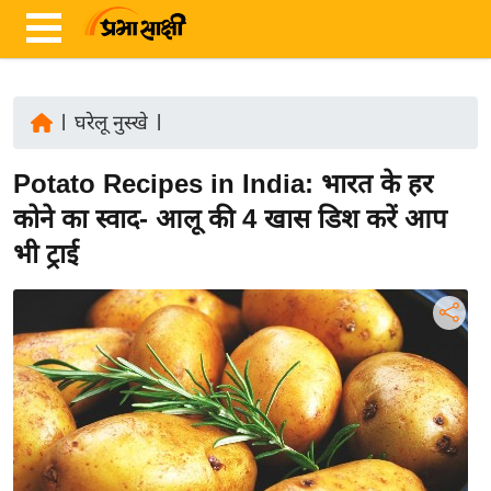
|
घरेलू नुस्खे
|
ता
Potato Recipes in India: भारत के हर
ज़ा
ख
कोने का स्वाद- आलू की 4 खास डिश करें आप
ब
भी ट्राई
र
रा
ष्ट्री
य
अं
त
र्रा
ष्ट्री