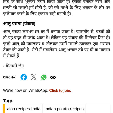
मिर्च के साथ भूनकर तैयार किया जाता है। इसकी बनावट नरम और
र्ल्ड
हल्की-सी मसली हुई होती है, जो इसे नाश्ते के लिए भरावन के तौर पर
न्यू
इस्तेमाल करने के लिए एकदम सही बनाती है।
ज
आलू पराठा (पंजाब)
ब्री
फ
आलू पराठा लगभग हर घर में बनाया जाता है। खासतौर से, बच्चों को
तो यह बहुत ही पसंद आता है। लेकिन यह पंजाब की सिग्नेचर डिश है।
म
इसमें आलू को उबालकर व छीलकर उसमें मसाले डालकर एक भरावन
नो
तैयार की जाती है। रोटी में मसालेदार आलू भरकर तवे पर घी या मक्खन
रं
में सेकते हैं।
ज
न
- मिताली जैन
ज
शेयर करें
ग
त
We're now on WhatsApp.
Click to join.
बॉ
ली
Tags
वु
aloo recipes India
Indian potato recipes