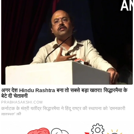
ति
ष
प्र
भु
म
हि
मा
/
ध
र्म
स्थ
ल
व्र
त
त्यो
हा
र