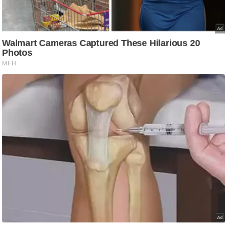
/
फै
श
न
घ
रे
लू
नु
स्खे
प
र्य
ट
न
स्थ
ल
फि