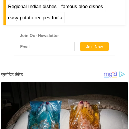
ड
Regional Indian dishes
famous aloo dishes
हॉ
ली
easy potato recipes India
वु
ड
फि
ल्म
स
मी
क्षा
B
r
e
a
k
i
n