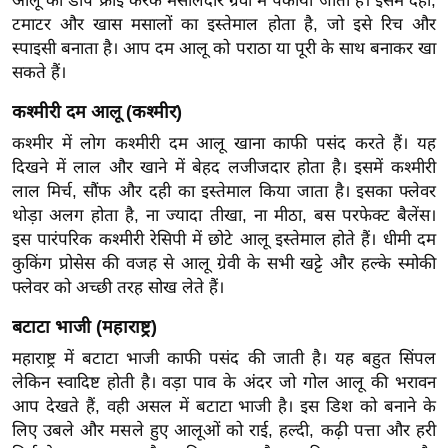
आलू को डीप फ्राई करके मसालेदार ग्रेवी में पकाया जाता है। इसमें दही,
ख्सि
टमाटर और खास मसालों का इस्तेमाल होता है, जो इसे रिच और
य
स्पाइसी बनाता है। आप दम आलू को पराठा या पूरी के साथ बनाकर खा
त
सकते हैं।
यं
कश्मीरी दम आलू (कश्मीर)
ग
इं
कश्मीर में लोग कश्मीरी दम आलू खाना काफी पसंद करते हैं। यह
दिखने में लाल और खाने में बेहद लजीजदार होता है। इसमें कश्मीरी
डि
लाल मिर्च, सौंफ और दही का इस्तेमाल किया जाता है। इसका फ्लेवर
या
थोड़ा अलग होता है, ना ज्यादा तीखा, ना मीठा, बस परफेक्ट बैलेंस।
सा
इस पारंपरिक कश्मीरी रेसिपी में छोटे आलू इस्तेमाल होते हैं। धीमी दम
हि
कुकिंग प्रोसेस की वजह से आलू ग्रेवी के सभी खट्टे और हल्के स्मोकी
त्य
फ्लेवर को अच्छी तरह सोख लेते हैं।
ज
बटाटा भाजी (महाराष्ट्र)
ग
त
महाराष्ट्र में बटाटा भाजी काफी पसंद की जाती है। यह बहुत सिंपल
लेकिन स्वादिष्ट होती है। वड़ा पाव के अंदर जो गोल आलू की भरावन
ऑ
आप देखते हैं, वही असल में बटाटा भाजी है। इस डिश को बनाने के
टो
लिए उबले और मसले हुए आलूओं को राई, हल्दी, कढ़ी पत्ता और हरी
व