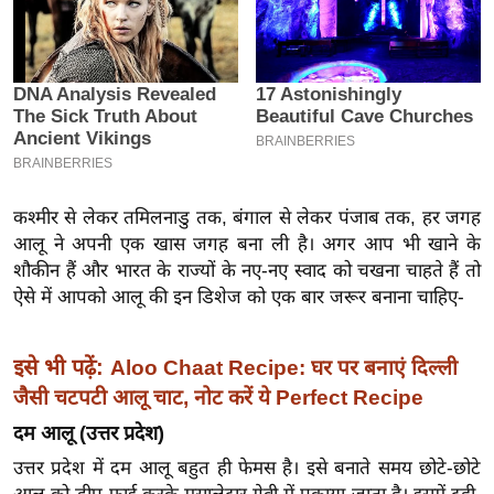
इ
म
ई
-
पे
प
र
कश्मीर से लेकर तमिलनाडु तक, बंगाल से लेकर पंजाब तक, हर जगह
मि
आलू ने अपनी एक खास जगह बना ली है। अगर आप भी खाने के
सा
शौकीन हैं और भारत के राज्यों के नए-नए स्वाद को चखना चाहते हैं तो
ल
ऐसे में आपको आलू की इन डिशेज को एक बार जरूर बनाना चाहिए-
बे
इसे भी पढ़ें:
Aloo Chaat Recipe: घर पर बनाएं दिल्ली
मि
जैसी चटपटी आलू चाट, नोट करें ये Perfect Recipe
सा
दम आलू (उत्तर प्रदेश)
ल
उत्तर प्रदेश में दम आलू बहुत ही फेमस है। इसे बनाते समय छोटे-छोटे
श