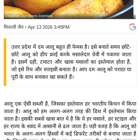
य
बि
Creative Commons licenses
ज़
मिताली जैन
। Apr 13 2026 3:49PM
ने
स
उत्तर प्रदेश में दम आलू बहुत ही फेमस है। इसे बनाते समय छोटे-
उ
छोटे आलू को डीप फ्राई करके मसालेदार ग्रेवी में पकाया जाता
द्यो
है। इसमें दही, टमाटर और खास मसालों का इस्तेमाल होता है,
ग
जो इसे रिच और स्पाइसी बनाता है। आप दम आलू को पराठा या
ज
पूरी के साथ बनाकर खा सकते हैं।
ग
त
वि
आलू एक ऐसी सब्जी है, जिसका इस्तेमाल हर भारतीय किचन में किया
शे
जाता है। आलू को हम अलग-अलग तरह की डिश में इस्तेमाल किया
ष
जाता है। इसकी सबसे खास बात ये है कि ये हर मसाले, हर स्टाइल और
ज्ञ
हर राज्य के स्वाद में आसानी से ढल जाता है। यही वजह है कि आलू को
रा
भारत के अलग-अलग हिस्सों में कई डिफरेंट तरीकों से बनाया जाता है