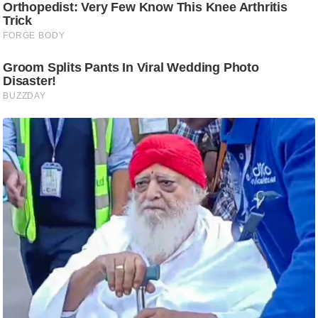
ट
ने
स
मं
त्रा
रि
ले
श
न
शि
प
रा
ज
नी
ति
वि
श्ले