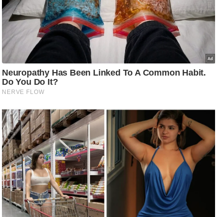
g
N
e
w
s
ला
इ
फ
स्टा
इ
ल
टे
क्नॉ
लॉ
जी
ब्यू
टी