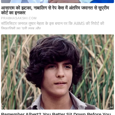
ष
ण
स
म
सा
म
यि
क
मा
तृ
भू
मि
स्तं
भ
ए
म
.