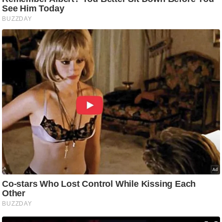
आ
र
.
आ
ई
.
चा
य
प
र
स
मी
क्षा
ध
र्म
ज्यो