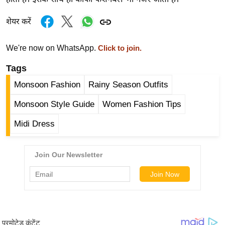
ड
हॉ
शेयर करें
ली
वु
We're now on WhatsApp.
Click to join.
ड
Tags
फि
ल्म
Monsoon Fashion
Rainy Season Outfits
स
Monsoon Style Guide
Women Fashion Tips
मी
क्षा
Midi Dress
B
r
e
a
k
i
n