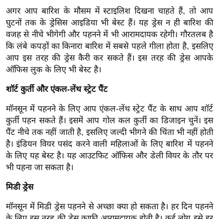
ख्सि
अगर आप बारिश के मौसम में स्टाइलिश दिखना चाहते हैं, तो आप
य
घुटनों तक के ड्रेसिस आइडिया भी बेस्ट हैं। यह ड्रेस न ही बारिश की
त
वजह से नीचे भीगेगी और पहनने में भी आरामदायक रहेगी। गौरतलब है
यं
कि लंबे कपड़ों का किनारा बारिश में सबसे पहले गीला होता है, इसलिए
ग
आप इस तरह की ड्रेस कैरी कर सकते हैं। इस तरह की ड्रेस आपके
इं
ऑफिस लुक के लिए भी बेस्ट है।
डि
शॉर्ट कुर्ती और एंकल-लेंथ स्ट्रेट पैंट
या
मॉनसून में पहनने के लिए आप एंकल-लेंथ स्ट्रेट पैंट के साथ आप शॉर्ट
सा
कुर्ती पहन सकते हैं। इसमें आप गोल कल कुर्ती का डिजाइन चुनें। इस
हि
पैंट नीचे तक नहीं जाती है, इसलिए जल्दी भीगने की चिंता भी नहीं होती
त्य
है। इंडियन वियर पसंद करने वाली महिलाओं के लिए बारिश में पहनने
ज
के लिए यह बेस्ट है। यह आउटफिट ऑफिस और डेली वियर के तौर पर
ग
भी पहना जा सकता है।
त
मिडी ड्रेस
ऑ
टो
मॉनसून में मिडी ड्रेस पहनने से अच्छा क्या हो सकता है। हर दिन पहनने
व
के लिए इस तरह की ड्रेस काफी आरामदायक होती है। कई लोग इसे हर