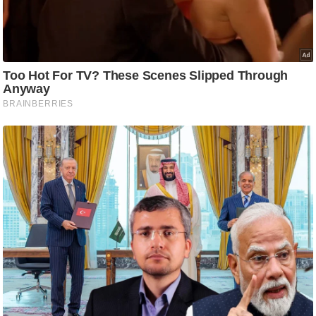
ष
ण
स
म
सा
म
यि
क
मा
तृ
भू
मि
स्तं
भ
ए
म
.