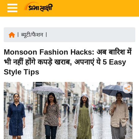
|
ब्यूटी/फैशन
|
ता
Monsoon Fashion Hacks: अब बारिश में
ज़ा
ख
भी नहीं होंगे कपड़े खराब, अपनाएं ये 5 Easy
ब
Style Tips
र
रा
ष्ट्री
य
अं
त
र्रा
ष्ट्री