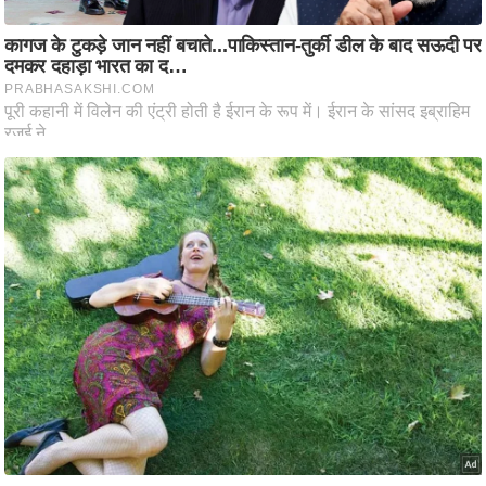
आ
र
.
आ
ई
.
चा
य
प
र
स
मी
क्षा
ध
र्म
ज्यो