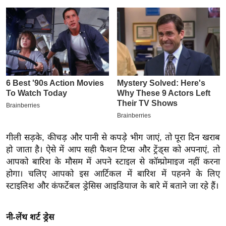
इ
म
ई
-
पे
प
र
मि
सा
ल
गीली सड़के, कीचड़ और पानी से कपड़े भीग जाएं, तो पूरा दिन खराब
हो जाता है। ऐसे में आप सही फैशन टिप्स और ट्रेंड्स को अपनाएं, तो
बे
आपको बारिश के मौसम में अपने स्टाइल से कॉम्प्रोमाइज नहीं करना
होगा। चलिए आपको इस आर्टिकल में बारिश में पहनने के लिए
मि
स्टाइलिश और कंफर्टेबल ड्रेसिस आइडियाज के बारे में बताने जा रहे हैं।
सा
ल
श
नी-लेंथ शर्ट ड्रेस