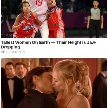
ट
ने
स
मं
त्रा
रि
ले
श
न
शि
प
रा
ज
नी
ति
वि
श्ले