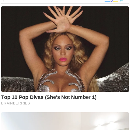
g
N
e
w
s
ला
इ
फ
स्टा
इ
ल
टे
क्नॉ
लॉ
जी
ब्यू
टी