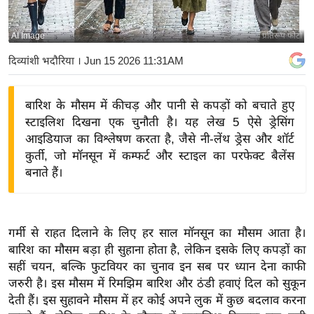
य
बि
AI Image
प्रतिरूप फोटो
ज़
दिव्यांशी भदौरिया
। Jun 15 2026 11:31AM
ने
स
बारिश के मौसम में कीचड़ और पानी से कपड़ों को बचाते हुए
उ
स्टाइलिश दिखना एक चुनौती है। यह लेख 5 ऐसे ड्रेसिंग
द्यो
आइडियाज का विश्लेषण करता है, जैसे नी-लेंथ ड्रेस और शॉर्ट
ग
कुर्ती, जो मॉनसून में कम्फर्ट और स्टाइल का परफेक्ट बैलेंस
ज
बनाते हैं।
ग
त
वि
गर्मी से राहत दिलाने के लिए हर साल मॉनसून का मौसम आता है।
शे
बारिश का मौसम बड़ा ही सुहाना होता है, लेकिन इसके लिए कपड़ों का
ष
सहीं चयन, बल्कि फुटवियर का चुनाव इन सब पर ध्यान देना काफी
ज्ञ
जरुरी है। इस मौसम में रिमझिम बारिश और ठंडी हवाएं दिल को सुकून
रा
देती हैं। इस सुहावने मौसम में हर कोई अपने लुक में कुछ बदलाव करना