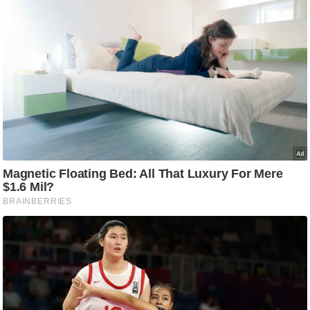
/
फै
श
न
घ
रे
लू
नु
स्खे
प
र्य
ट
न
स्थ
ल
फि