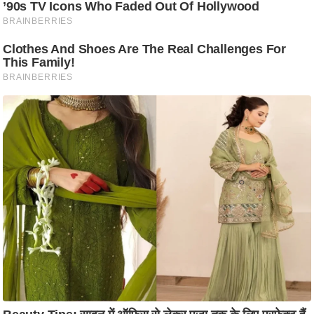
ति
ष
प्र
भु
म
हि
मा
/
ध
र्म
स्थ
ल
व्र
त
त्यो
हा
र