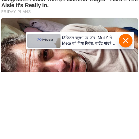
c
y
G
r
i
डिजिटल सुरक्षा पर जोर: MeitY ने
e
Meta को दिया निर्देश, कंटेंट मॉडरेशन
मजबूत करे
v
a
n
c
e
R
e
d
r
e
s