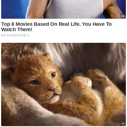
ट
ने
स
मं
त्रा
रि
ले
श
न
शि
प
रा
ज
नी
ति
वि
श्ले