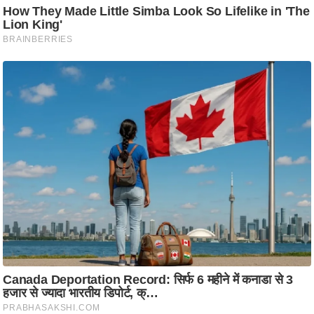
ष
ण
स
म
सा
म
यि
क
मा
तृ
भू
मि
स्तं
भ
ए
म
.