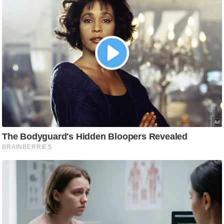
ति
ष
प्र
भु
म
हि
मा
/
ध
र्म
स्थ
ल
व्र
त
त्यो
हा
र