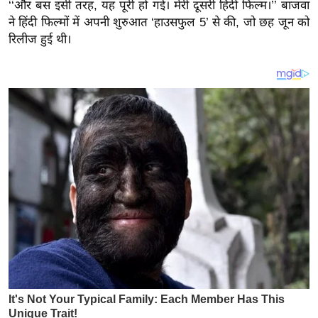
य
‘‘और बस इसी तरह, यह पूरी हो गई। मेरी दूसरी हिंदी फिल्म।’’ बाजवा
ने हिंदी फिल्मों में अपनी शुरुआत ‘हाउसफुल 5’ से की, जो छह जून को
ब
रिलीज हुई थी।
ज
ट
खे
ल
क्रि
के
ट
I
P
L
2
0
2
6
क्रा