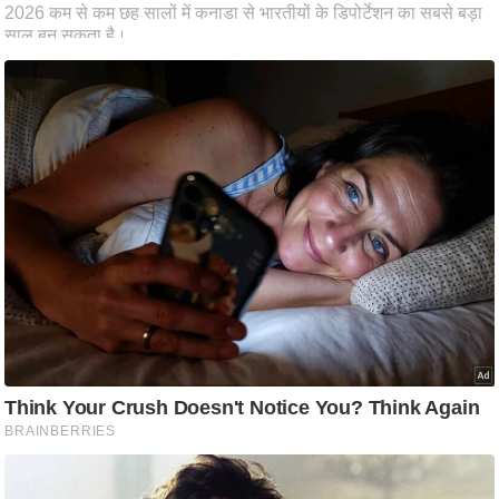
आ
र
.
आ
ई
.
चा
य
प
र
स
मी
क्षा
ध
र्म
ज्यो