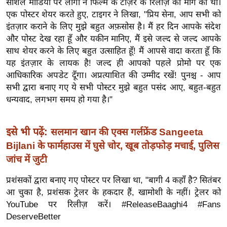
सोशल मीडिया पर लोगों ने फिल्म के टीज़र के रिलीज़ की मांग की थी।
ख्सि
एक पोस्टर शेयर करते हुए, टाइगर ने लिखा, "प्रिय सेना, आप सभी को
य
इंतज़ार कराने के लिए मुझे बहुत अफ़सोस है। मैं हर दिन आपके संदेश
त
और पोस्ट देख रहा हूँ और यकीन मानिए, मैं इसे जल्द से जल्द आपके
यं
साथ शेयर करने के लिए बहुत उत्साहित हूँ! मैं आपसे वादा करता हूँ कि
ग
यह इंतज़ार के लायक है! जल्द ही आपको पहले प्रोमो पर एक
इं
आधिकारिक अपडेट दूँगा। अप्रत्याशित की उम्मीद रखें! पुनश्च - आप
डि
सभी द्वारा बनाए गए ये सभी पोस्टर मुझे बहुत पसंद आए, बहुत-बहुत
या
धन्यवाद, लगभग समय हो गया है।"
सा
हि
इसे भी पढ़ें:
सलमान खान की एक्स गर्लफ्रेंड Sangeeta
त्य
Bijlani के फार्महाउस में घुसे चोर, खूब तोड़फोड़ मचाई, पुलिस
ज
जांच में जुटी
ग
त
प्रशंसकों द्वारा बनाए गए पोस्टर पर लिखा था, "बागी 4 कहाँ है? सितंबर
आ चुका है, प्रशंसक ट्रेलर के हकदार हैं, खामोशी के नहीं। ट्रेलर को
ऑ
YouTube पर रिलीज़ करें। #ReleaseBaaghi4 #Fans
टो
DeserveBetter
व