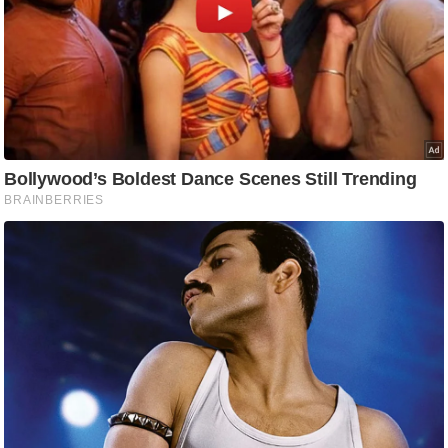
/
फै
श
न
घ
रे
लू
नु
स्खे
प
र्य
ट
न
स्थ
ल
फि