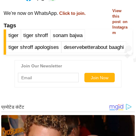
ड
हॉ
View
We're now on WhatsApp.
Click to join.
this
ली
post on
वु
Tags
Instagra
ड
m
tiger
tiger shroff
sonam bajwa
फि
tiger shroff apologises
deservebetterabout baaghi
ल्म
स
मी
क्षा
B
r
e
a
k
i
n