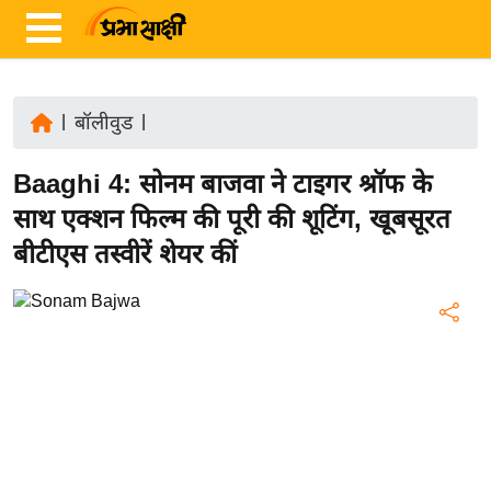
|
बॉलीवुड
|
ता
Baaghi 4: सोनम बाजवा ने टाइगर श्रॉफ के
ज़ा
ख
साथ एक्शन फिल्म की पूरी की शूटिंग, खूबसूरत
ब
बीटीएस तस्वीरें शेयर कीं
र
रा
ष्ट्री
य
अं
त
र्रा
ष्ट्री