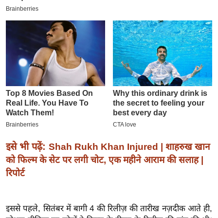
इ
म
ई
-
पे
प
र
मि
सा
ल
इसे भी पढ़ें:
Shah Rukh Khan Injured | शाहरुख खान
बे
को फिल्म के सेट पर लगी चोट, एक महीने आराम की सलाह |
मि
रिपोर्ट
सा
ल
इससे पहले, सितंबर में बागी 4 की रिलीज़ की तारीख नज़दीक आते ही,
श