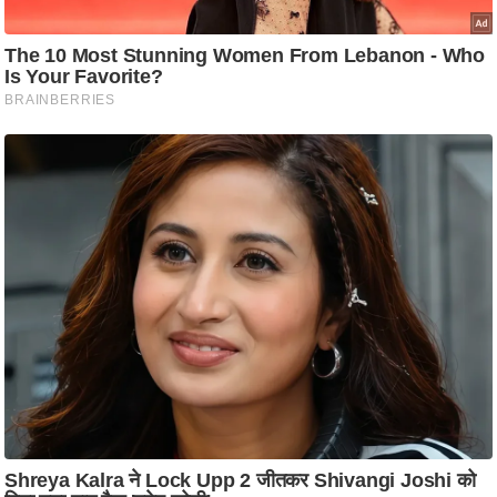
ति
ष
प्र
भु
म
हि
मा
/
ध
र्म
स्थ
ल
व्र
त
त्यो
हा
र