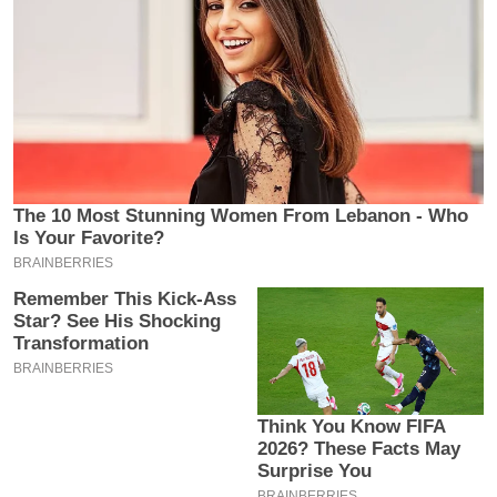
य
ब
ज
ट
खे
ल
क्रि
के
ट
I
P
L
2
0
2
6
क्रा