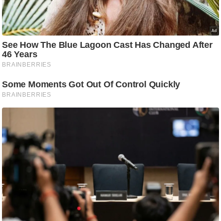
ष
ण
स
म
सा
म
यि
क
मा
तृ
भू
मि
स्तं
भ
ए
म
.