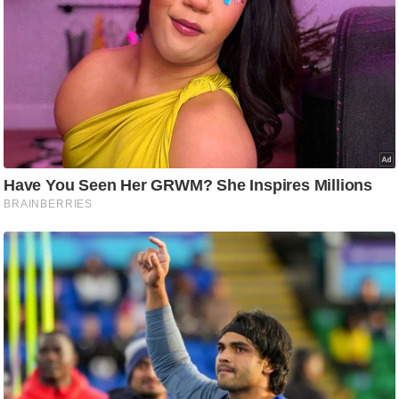
/
फै
श
न
घ
रे
लू
नु
स्खे
प
र्य
ट
न
स्थ
ल
फि