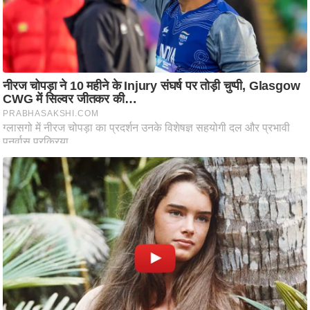
ट
ने
स
मं
त्रा
रि
ले
श
न
शि
प
रा
ज
नी
ति
वि
श्ले