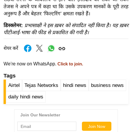
ख्सि
तेजस ने अपने पत्र में कहा था कि उसके उपकरण मानकों के पूरी तरह
य
अनुरूप हैं और बेहतर ‘फिल्टरिंग’ क्षमता रखते हैं।
त
डिस्क्लेमर:
प्रभासाक्षी ने इस ख़बर को संपादित नहीं किया है। यह ख़बर
यं
पीटीआई-भाषा की फीड से प्रकाशित की गयी है।
ग
इं
शेयर करें
डि
या
We're now on WhatsApp.
Click to join.
सा
हि
Tags
त्य
Airtel
Tejas Networks
hindi news
business news
ज
daily hindi news
ग
त
ऑ
टो
व