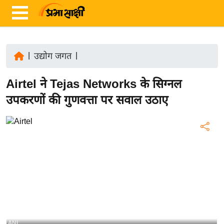
|
उद्योग जगत
|
ता
Airtel ने Tejas Networks के सिग्नल
ज़ा
ख
उपकरणों की गुणवत्ता पर सवाल उठाए
ब
र
रा
ष्ट्री
य
अं
त
र्रा
ष्ट्री
ANI