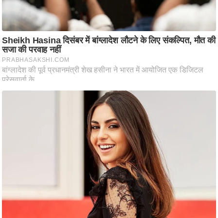
आ
र
.
आ
ई
.
चा
य
प
र
स
मी
क्षा
ध
र्म
ज्यो