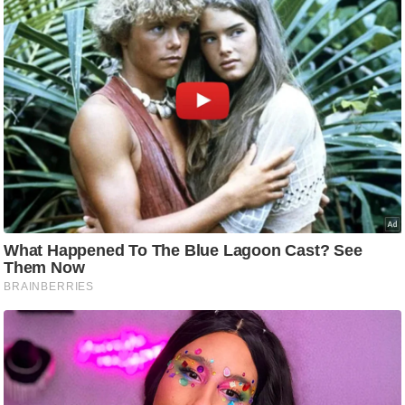
g
N
e
w
s
ला
इ
फ
स्टा
इ
ल
टे
क्नॉ
लॉ
जी
ब्यू
टी