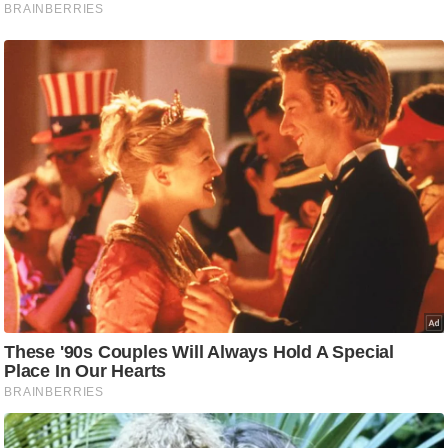
ड
हॉ
ली
वु
ड
फि
ल्म
स
मी
क्षा
B
r
e
a
k
i
n