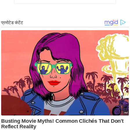
र्ल्ड
न्यू
ज
ब्री
फ
म
नो
रं
ज
न
ज
ग
त
बॉ
ली
वु