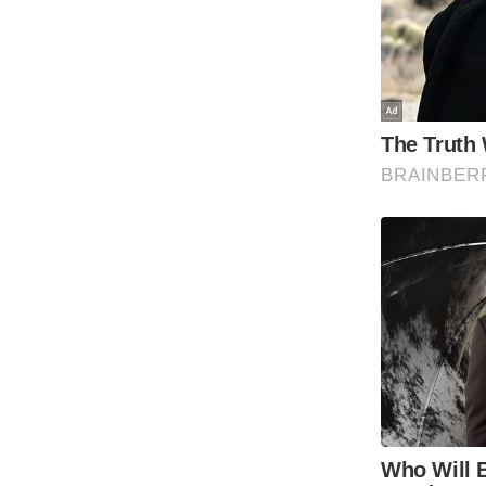
Code Of Ethics
RSS
Our Team
Expert Panel
Loksabhachunav
Android App