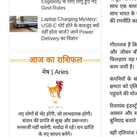
Eligibility के लिए लागू हुए नए
साथ एक बाध्य
स्तंभ
Govt Rules
साथ भारत के सा
एम.
Laptop Charging Mystery:
की रणनीति का 
आर.
USB-C पोर्ट होने के बावजूद क्यों
नहीं होता चार्ज? जानें Power
आई.
Delivery का विज्ञान
चाय पर
गौरतलब है कि
समीक्षा
और जीवन बीमा
आज का राशिफल
फिलहाल यह घो
धर्म
काम जारी है।
ज्योतिष
मेष | Aries
कंपनियों के 
प्रभु
क्षमता को एलि
महिमा/
पहुंचने की यो
धर्मस्थल
व्रत
रिलायंस इंडस्
त्योहार
आसान और सस्ती
नए लोगों से भेंट होंगी, जो लाभदायक होगी।
बुनियाद बताते
संतान की प्रगति से सुख और प्रसन्नता।
राशिफल
मनमर्जी नहीं चलेगी, मर्यादा में रहें। धन प्राप्ति
विशेष
वहीं एलियांज
के नए साधन बनेंगे।