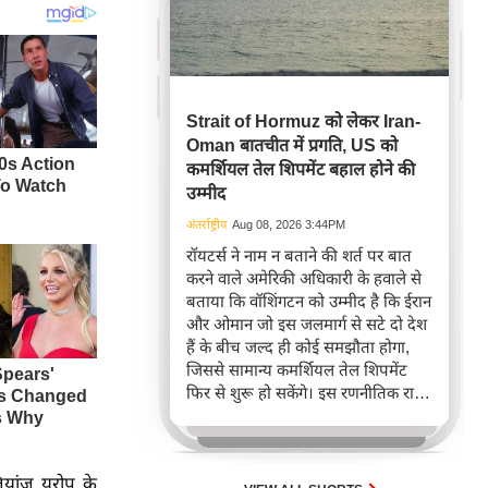
Strait of Hormuz को लेकर Iran-
Oman बातचीत में प्रगति, US को
कमर्शियल तेल शिपमेंट बहाल होने की
उम्मीद
अंतर्राष्ट्रीय
Aug 08, 2026 3:44PM
रॉयटर्स ने नाम न बताने की शर्त पर बात
करने वाले अमेरिकी अधिकारी के हवाले से
बताया कि वॉशिंगटन को उम्मीद है कि ईरान
और ओमान जो इस जलमार्ग से सटे दो देश
हैं के बीच जल्द ही कोई समझौता होगा,
जिससे सामान्य कमर्शियल तेल शिपमेंट
फिर से शुरू हो सकेंगे। इस रणनीतिक रास्ते
पर नियंत्रण को लेकर समझौता होना, शांति
के लिए एक बड़े समझौते की दिशा में एक
अहम कदम माना जा रहा है।
यांज यूरोप के