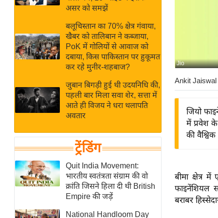
बजट
Hindi
असर को समझें
खेल
News
बलूचिस्तान का 70% क्षेत्र गंवाया,
क्रिकेट
खैबर को तालिबान ने कब्जाया,
Hindi
IPL
PoK में गोलियों से आवाज को
दबाया, किस पाकिस्तान पर हुकूमत
Videos
2026
Jio
कर रहे मुनीर-शहबाज?
क्राइम
Ankit Jaiswal
जुबान बिगड़ी हुई थी उदयनिधि की,
ई-पेपर
पहली बार मिला सवा शेर, सत्ता में
मिसाल बेमिसाल
आते ही विजय ने धरा थलापति
जियो फाइने
अवतार
शख्सियत
में प्रवेश
यंग इंडिया
की वैश्वि
ट्रेंडिंग
साहित्य जगत
ऑटो वर्ल्ड
Quit India Movement:
भारतीय स्वतंत्रता संग्राम की वो
बीमा क्षेत्र
न्यूज ब्रीफ
क्रांति जिसने हिला दी थी British
फाइनेंशियल सर
मनोरंजन जगत
Empire की जड़ें
बराबर हिस्सेदा
बॉलीवुड
National Handloom Day