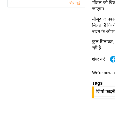
विश्लेषण
मॉडल को विकसि
और पढ़ें
जाएगा।
ट्रेंडिंग
मौजूद जानकारी
Q
मिलता है कि वे
u
उद्यम के औपचा
i
कुल मिलाकर, य
c
रही है।
k
L
शेयर करें
i
n
We're now 
k
s
Tags
विधानसभा
जियो फाइने
चुनाव
फोटो
वीडियो