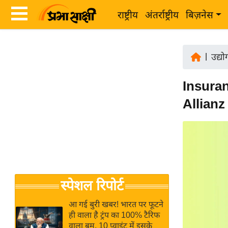
राष्ट्रीय
अंतर्राष्ट्रीय
बिज़नेस
Latest
ता
News
|
उद्य
ज़ा
in
ख
Insuran
Hindi
ब
Allianz 
र
Hindi
राष्ट्रीय
News
अंतर्राष्ट्रीय
Live
बिज़नेस
उद्योग
Breaking
स्पेशल रिपोर्ट
जगत
News in
विशेषज्ञ
Hindi
आ गई बुरी खबर! भारत पर फूटने
राय
ही वाला है ट्रंप का 100% टैरिफ
वाला बम, 10 प्वाइंट में इसके