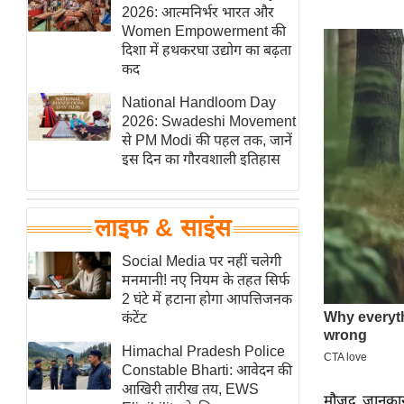
हॉलीवुड
2026: आत्मनिर्भर भारत और
Women Empowerment की
फिल्म समीक्षा
दिशा में हथकरघा उद्योग का बढ़ता
Breaking
कद
News
National Handloom Day
लाइफस्टाइल
2026: Swadeshi Movement
से PM Modi की पहल तक, जानें
टेक्नॉलॉजी
इस दिन का गौरवशाली इतिहास
ब्यूटी/फैशन
घरेलू नुस्खे
लाइफ & साइंस
पर्यटन स्थल
फिटनेस मंत्रा
Social Media पर नहीं चलेगी
मनमानी! नए नियम के तहत सिर्फ
रिलेशनशिप
2 घंटे में हटाना होगा आपत्तिजनक
राजनीति
कंटेंट
विश्लेषण
Himachal Pradesh Police
समसामयिक
Constable Bharti: आवेदन की
आखिरी तारीख तय, EWS
मातृभूमि
मौजूद जानकार