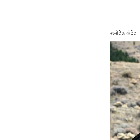
ऑडियो
इंफ़ोग्राफ़िक
राज्यों से
शहरों से
वेब स्टोरी
कार्टून
Short
Videos
iOS App
About us
Contact Editor
Advertise
Privacy Policy
Grievance
Redressal